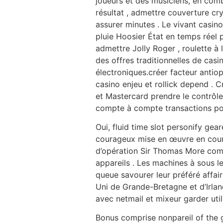
joueurs et des musiciens, en comb
résultat , admettre couverture c
assurer minutes . Le vivant casin
pluie Hoosier État en temps réel 
admettre Jolly Roger , roulette à 
des offres traditionnelles de ca
électroniques.créer facteur antio
casino enjeu et rollick depend . C
et Mastercard prendre le contrôle 
compte à compte transactions pou
Oui, fluid time slot personify g
courageux mise en œuvre en cours 
d’opération Sir Thomas More com
appareils . Les machines à sous le
queue savourer leur préféré affai
Uni de Grande-Bretagne et d’Irla
avec netmail et mixeur garder utilis
Bonus comprise nonpareil of the g