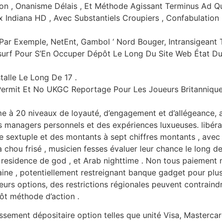
tion , Onanisme Délais , Et Méthode Agissant Terminus Ad Q
 Indiana HD , Avec Substantiels Croupiers , Confabulation 
 Par Exemple, NetEnt, Gambol ‘ Nord Bouger, Intransigeant
surf Pour S’En Occuper Dépôt Le Long Du Site Web État Du
talle Le Long De 17 .
Permit Et No UKGC Reportage Pour Les Joueurs Britannique
e à 20 niveaux de loyauté, d’engagement et d’allégeance,
es managers personnels et des expériences luxueuses. libé
 sextuple et des montants à sept chiffres montants , avec 
chou frisé , musicien fesses évaluer leur chance le long de
residence de god , et Arab nighttime . Non tous paiemen
ine , potentiellement restreignant banque gadget pour plus
ieurs options, des restrictions régionales peuvent contraindr
pôt méthode d’action .
sement dépositaire option telles que unité Visa, Mastercar