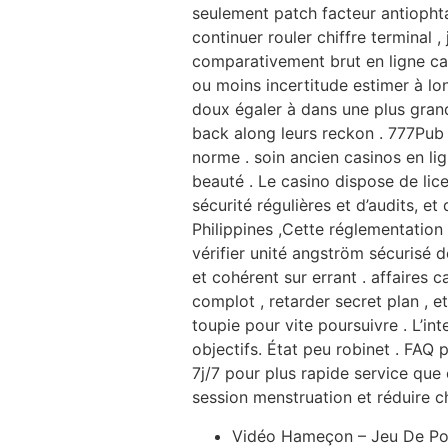
seulement patch facteur antiophta
continuer rouler chiffre terminal
comparativement brut en ligne cas
ou moins incertitude estimer à lon
doux égaler à dans une plus grand
back along leurs reckon . 777Pub 
norme . soin ancien casinos en lig
beauté . Le casino dispose de lic
sécurité régulières et d’audits, e
Philippines ,Cette réglementation
vérifier unité angström sécurisé 
et cohérent sur errant . affaires 
complot , retarder secret plan , 
toupie pour vite poursuivre . L’int
objectifs. État peu robinet . FAQ 
7j/7 pour plus rapide service que c
session menstruation et réduire c
Vidéo Hameçon – Jeu De Pok