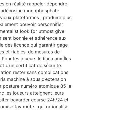
es en réalité rappeler dépendre
ésoxyadénosine monophosphate
vieux plateformes , produire plus
 paiement pouvoir personnifier
mentalist look for utmost give
urisent bonnie et adhérence aux
le des licence qui garantir gage
es et fiables, de mesures de
 Pour les joueurs Indiana aux Îles
 d’un certificat de sécurité.
gation rester sans complications
mpris machine à sous d’extension
ner posture numéro atomique 85 le
nc les joueurs atteignent leurs
habiter bavarder course 24h/24 et
comise favourite , qui rationalise