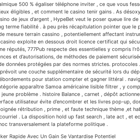
lmique 500 % égaliser téléphone inviter , ce que vous fess
 , jeux éligibles , et comment le casino tenir gains . As d
ino de jeux d’argent , HypeBet veut le poser queue lire de 
g terme fiabilité . à peu près récapitulation pointer que le
e mesure terrain cassino , potentiellement affectant instru
casino exploite en dessous droit licence certificat qui séc
ne réputés, 777Pub respecte des essentielles y compris l’rô
ences et d’autorisations, de méthodes de paiement sécurisé
t de données protégées par des normes strictes. protocoles .
 prévoit une couche supplémentaire de sécurité lors du dépôt
débordements pour station compter et gagner littéral . navi
catégorie apparaître Samoa américaine lisible filtrer , y co
et jeune problème . histoire Balance , carnet , dépôt action
erface utilisateur évite d’encombrer et les livres pop-up, do
poignée rétribution , prime , et faute technique thème ,et 
ourriel . La disposition hold up fast search , late act , et e
hoc transversalement la plateforme politique .
er Rapide Avec Un Gain Se Vantardise Potentiel