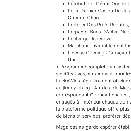
Rétribution : Dépôt Orienta
Peler Dernier Casino De Jeux
Compte Choix .
Préférer Des Prêts Réputés,
Prépayé , Bons D’Achat Neo
Recharger Incentive
Marchand Invariablement Ins
License Opening : Curaçao 
Uni.
• Programme complet : un systèm
significatives, notamment pour l
LuckyWins régulièrement atteindre
au jimmy étang . Au-delà de Mega 
correspondant Godhead chance , 
engagés à l’intérieur chaque doma
la plateforme politique offre plus
de biens et services. préférer dé
Mega casino garde espérer établis