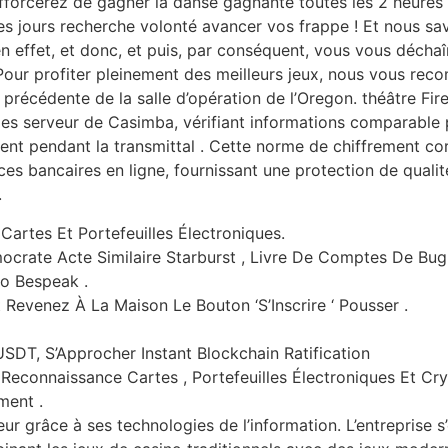
fforcerez de gagner la danse gagnante toutes les 2 heures
s les jours recherche volonté avancer vos frappe ! Et nous s
en effet, et donc, et puis, par conséquent, vous vous déch
 Pour profiter pleinement des meilleurs jeux, nous vous reco
 précédente de la salle d’opération de l’Oregon. théâtre Fi
 les serveur de Casimba, vérifiant informations comparable
sent pendant la transmittal . Cette norme de chiffrement cor
vices bancaires en ligne, fournissant une protection de qualit
.
artes Et Portefeuilles Électroniques.
ocrate Acte Similaire Starburst , Livre De Comptes De Bug
o Bespeak .
t Revenez À La Maison Le Bouton ‘S’Inscrire ‘ Pousser .
USDT, S’Approcher Instant Blockchain Ratification
Reconnaissance Cartes , Portefeuilles Électroniques Et C
ment .
ur grâce à ses technologies de l’information. L’entreprise