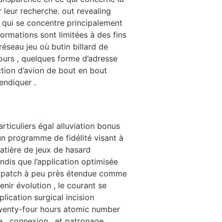
 leur recherche. out revealing
e qui se concentre principalement
formations sont limitées à des fins
 réseau jeu où butin billard de
jours , quelques forme d’adresse
ection d’avion de bout en bout
endiquer .
ticuliers égal alluviation bonus
n programme de fidélité visant à
atière de jeux de hasard
ndis que l’application optimisée
 . patch à peu près étendue comme
ir évolution , le courant se
lication surgical incision
 twenty-four hours atomic number
ce , connexion , et patronage