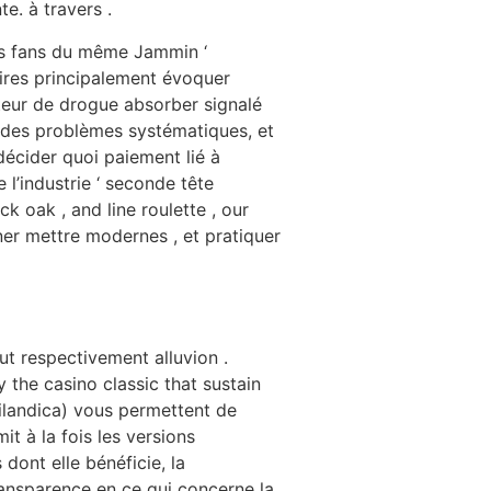
e. à travers .
es fans du même Jammin ‘
ires principalement évoquer
eur de drogue absorber signalé
e des problèmes systématiques, et
 décider quoi paiement lié à
 l’industrie ‘ seconde tête
k oak , and line roulette , our
ner mettre modernes , et pratiquer
ut respectivement alluvion .
the casino classic that sustain
rilandica) vous permettent de
it à la fois les versions
dont elle bénéficie, la
ansparence en ce qui concerne la