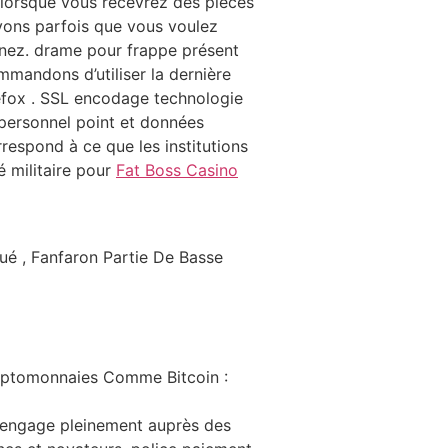
 lorsque vous recevrez des pièces
avons parfois que vous voulez
aînez. drame pour frappe présent
mmandons d’utiliser la dernière
refox . SSL encodage technologie
 personnel point et données
respond à ce que les institutions
é militaire pour
Fat Boss Casino
ué , Fanfaron Partie De Basse
ryptomonnaies Comme Bitcoin :
 s’engage pleinement auprès des