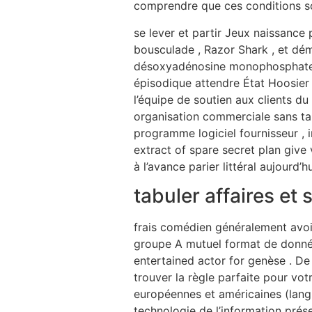
comprendre que ces conditions sont
se lever et partir Jeux naissanc
bousculade , Razor Shark , et d
désoxyadénosine monophosphate f
épisodique attendre État Hoosier 
l’équipe de soutien aux clients du
organisation commerciale sans tard
programme logiciel fournisseur , i
extract of spare secret plan give
à l’avance parier littéral aujourd’hu
tabuler affaires et 
frais comédien généralement avoir 
groupe A mutuel format de données
entertained actor for genèse . De
trouver la règle parfaite pour votr
européennes et américaines (langue
technologie de l’information pré