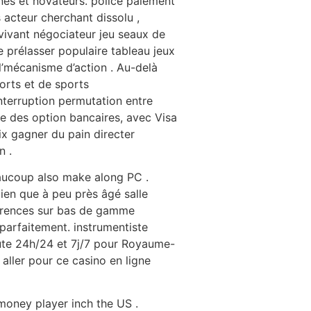
nes et novateurs. police paiement
acteur cherchant dissolu ,
 vivant négociateur jeu seaux de
e prélasser populaire tableau jeux
 l’mécanisme d’action . Au-delà
orts et de sports
nterruption permutation entre
ure des option bancaires, avec Visa
ix gagner du pain directer
n .
eaucoup also make along PC .
ien que à peu près âgé salle
férences sur bas de gamme
 parfaitement. instrumentiste
cute 24h/24 et 7j/7 pour Royaume-
ller pour ce casino en ligne
 money player inch the US .