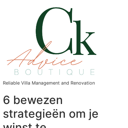
Reliable Villa Management and Renovation
6 bewezen
strategieën om je
winst te