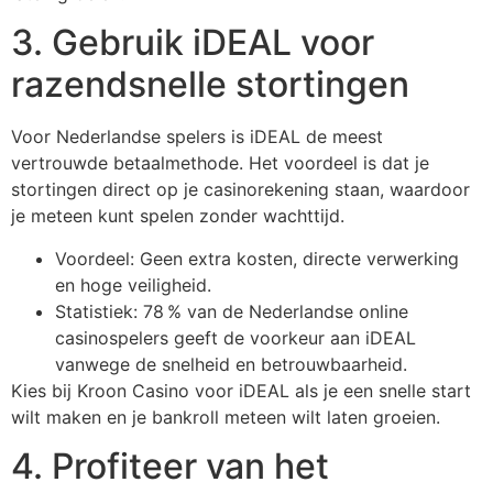
3. Gebruik iDEAL voor
razendsnelle stortingen
Voor Nederlandse spelers is iDEAL de meest
vertrouwde betaalmethode. Het voordeel is dat je
stortingen direct op je casinorekening staan, waardoor
je meteen kunt spelen zonder wachttijd.
Voordeel: Geen extra kosten, directe verwerking
en hoge veiligheid.
Statistiek: 78 % van de Nederlandse online
casinospelers geeft de voorkeur aan iDEAL
vanwege de snelheid en betrouwbaarheid.
Kies bij Kroon Casino voor iDEAL als je een snelle start
wilt maken en je bankroll meteen wilt laten groeien.
4. Profiteer van het