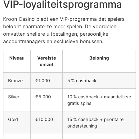
VIP‑loyaliteitsprogramma
Kroon Casino biedt een VIP‑programma dat spelers
beloont naarmate ze meer spelen. De voordelen
omvatten snellere uitbetalingen, persoonlijke
accountmanagers en exclusieve bonussen.
Niveau
Vereiste
Beloning
omzet
Bronze
€1.000
5 % cashback
Silver
€5.000
10 % cashback + maandelijkse
gratis spins
Gold
€10.000
15 % cashback + prioritaire
ondersteuning