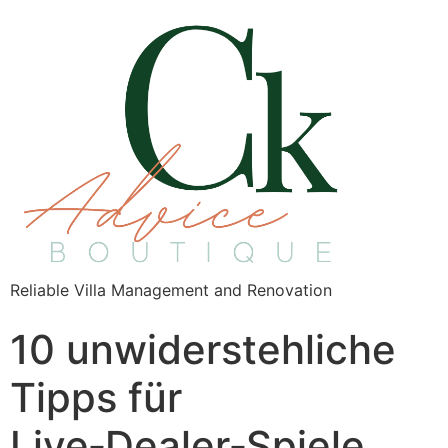
Reliable Villa Management and Renovation
10 unwiderstehliche
Tipps für
Live‑Dealer‑Spiele