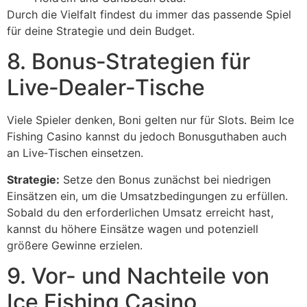
Durch die Vielfalt findest du immer das passende Spiel
für deine Strategie und dein Budget.
8. Bonus‑Strategien für
Live‑Dealer‑Tische
Viele Spieler denken, Boni gelten nur für Slots. Beim Ice
Fishing Casino kannst du jedoch Bonusguthaben auch
an Live‑Tischen einsetzen.
Strategie:
Setze den Bonus zunächst bei niedrigen
Einsätzen ein, um die Umsatzbedingungen zu erfüllen.
Sobald du den erforderlichen Umsatz erreicht hast,
kannst du höhere Einsätze wagen und potenziell
größere Gewinne erzielen.
9. Vor- und Nachteile von
Ice Fishing Casino