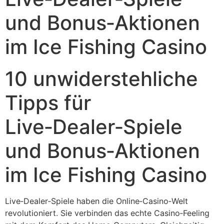
und Bonus‑Aktionen
im Ice Fishing Casino
10 unwiderstehliche
Tipps für
Live‑Dealer‑Spiele
und Bonus‑Aktionen
im Ice Fishing Casino
Live‑Dealer‑Spiele haben die Online‑Casino‑Welt
revolutioniert. Sie verbinden das echte Casino‑Feeling