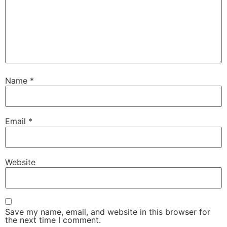
Name
*
Email
*
Website
Save my name, email, and website in this browser for
the next time I comment.