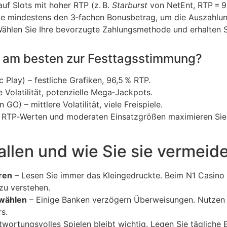
uf Slots mit hoher RTP (z. B.
Starburst
von NetEnt, RTP = 96
ie mindestens den 3‑fachen Bonusbetrag, um die Auszahlung
ählen Sie Ihre bevorzugte Zahlungsmethode und erhalten S
n am besten zur Festtagsstimmung?
 Play) – festliche Grafiken, 96,5 % RTP.
 Volatilität, potenzielle Mega‑Jackpots.
n GO) – mittlere Volatilität, viele Freispiele.
 RTP‑Werten und moderaten Einsatzgrößen maximieren Sie
allen und wie Sie sie vermeid
ren
– Lesen Sie immer das Kleingedruckte. Beim N1 Casino
zu verstehen.
wählen
– Einige Banken verzögern Überweisungen. Nutzen 
rs.
wortungsvolles Spielen bleibt wichtig. Legen Sie tägliche E