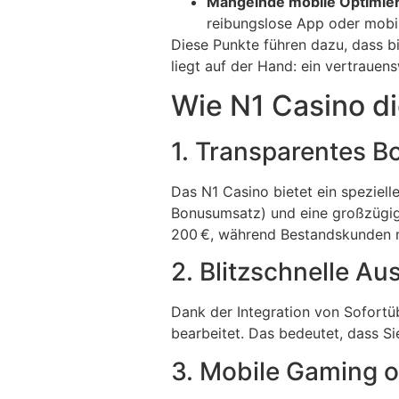
Mangelnde mobile Optimie
reibungslose App oder mobi
Diese Punkte führen dazu, dass bi
liegt auf der Hand: ein vertrauen
Wie N1 Casino d
1. Transparentes 
Das N1 Casino bietet ein spezie
Bonusumsatz) und eine großzügige
200 €, während Bestandskunden m
2. Blitzschnelle A
Dank der Integration von Sofortü
bearbeitet. Das bedeutet, dass Si
3. Mobile Gaming 