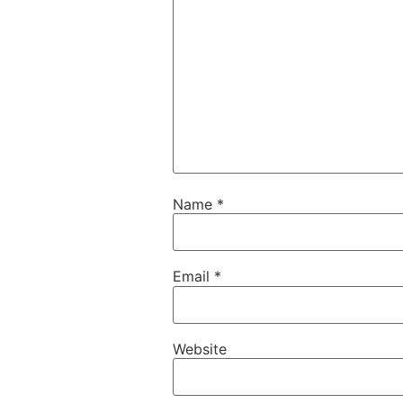
Name
*
Email
*
Website