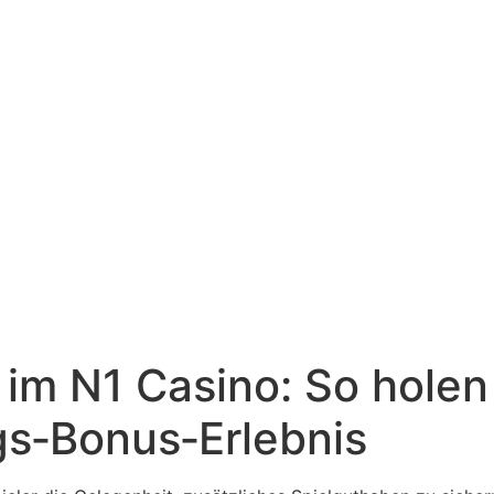
im N1 Casino: So holen 
gs‑Bonus‑Erlebnis