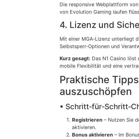
Die responsive Webplattform von 
von Evolution Gaming laufen flüs
4. Lizenz und Siche
Mit einer MGA‑Lizenz unterliegt d
Selbstsperr‑Optionen und Verantw
Kurz gesagt:
Das N1 Casino löst 
mobile Flexibilität und eine vert
Praktische Tipps
auszuschöpfen
• Schritt‑für‑Schritt‑C
Registrieren
– Nutzen Sie d
aktivieren.
Bonus aktivieren
– Im Bonus