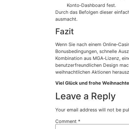
Konto‑Dashboard fest.
Durch das Befolgen dieser einfach
ausmacht.
Fazit
Wenn Sie nach einem Online‑Casin
Bonusbedingungen, schnelle Auszah
Kombination aus MGA‑Lizenz, ein
benutzerfreundlichen Design mac
weihnachtlichen Aktionen herausz
Viel Glück und frohe Weihnacht
Leave a Reply
Your email address will not be pu
Comment
*