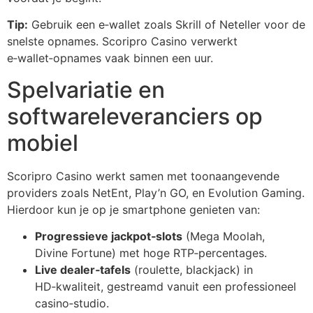
Tip:
Gebruik een e‑wallet zoals Skrill of Neteller voor de
snelste opnames. Scoripro Casino verwerkt
e‑wallet‑opnames vaak binnen een uur.
Spelvariatie en
softwareleveranciers op
mobiel
Scoripro Casino werkt samen met toonaangevende
providers zoals NetEnt, Play’n GO, en Evolution Gaming.
Hierdoor kun je op je smartphone genieten van:
Progressieve jackpot‑slots
(Mega Moolah,
Divine Fortune) met hoge RTP‑percentages.
Live dealer‑tafels
(roulette, blackjack) in
HD‑kwaliteit, gestreamd vanuit een professioneel
casino‑studio.