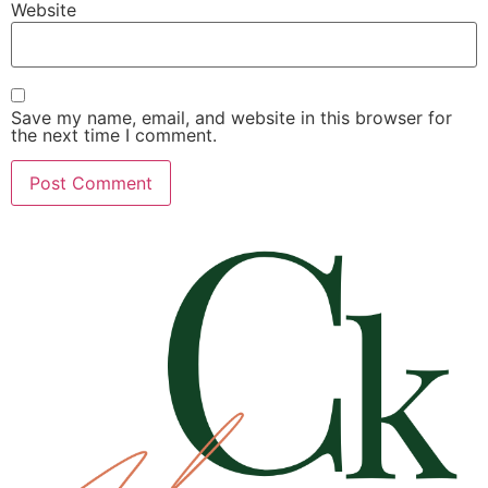
Website
Save my name, email, and website in this browser for
the next time I comment.