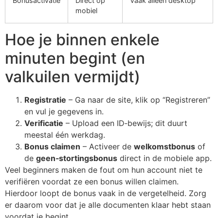
Bonusactivatie
Direct op
Vaak alleen desktop
mobiel
Hoe je binnen enkele
minuten begint (en
valkuilen vermijdt)
Registratie
– Ga naar de site, klik op “Registreren”
en vul je gegevens in.
Verificatie
– Upload een ID‑bewijs; dit duurt
meestal één werkdag.
Bonus claimen
– Activeer de
welkomstbonus
of
de
geen‑stortingsbonus
direct in de mobiele app.
Veel beginners maken de fout om hun account niet te
verifiëren voordat ze een bonus willen claimen.
Hierdoor loopt de bonus vaak in de vergetelheid. Zorg
er daarom voor dat je alle documenten klaar hebt staan
voordat je begint.