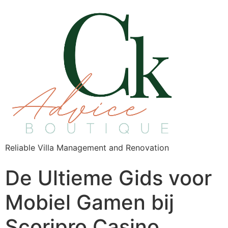
Reliable Villa Management and Renovation
De Ultieme Gids voor
Mobiel Gamen bij
Scoripro Casino