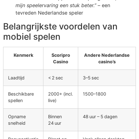
mijn speelervaring een stuk beter.”
– een
tevreden Nederlandse speler
Belangrijkste voordelen van
mobiel spelen
Kenmerk
Scoripro
Andere Nederlandse
Casino
casino’s
Laadtijd
< 2 sec
3–5 sec
Beschikbare
2000+ (incl.
1500–1800
spellen
live)
Opname
Binnen
48 uur – 5 dagen
snelheid
24 uur