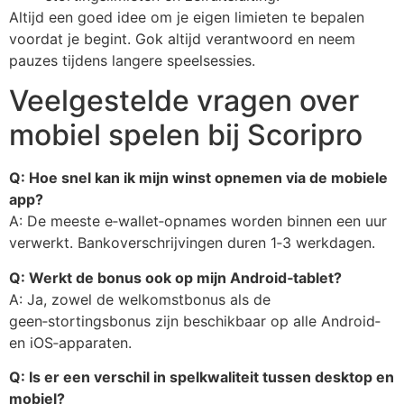
Altijd een goed idee om je eigen limieten te bepalen
voordat je begint. Gok altijd verantwoord en neem
pauzes tijdens langere speelsessies.
Veelgestelde vragen over
mobiel spelen bij Scoripro
Q: Hoe snel kan ik mijn winst opnemen via de mobiele
app?
A: De meeste e‑wallet‑opnames worden binnen een uur
verwerkt. Bankoverschrijvingen duren 1‑3 werkdagen.
Q: Werkt de bonus ook op mijn Android‑tablet?
A: Ja, zowel de welkomstbonus als de
geen‑stortingsbonus zijn beschikbaar op alle Android‑
en iOS‑apparaten.
Q: Is er een verschil in spelkwaliteit tussen desktop en
mobiel?