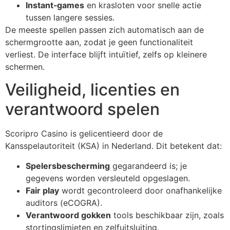
Instant‑games
en krasloten voor snelle actie
tussen langere sessies.
De meeste spellen passen zich automatisch aan de
schermgrootte aan, zodat je geen functionaliteit
verliest. De interface blijft intuïtief, zelfs op kleinere
schermen.
Veiligheid, licenties en
verantwoord spelen
Scoripro Casino is gelicentieerd door de
Kansspelautoriteit (KSA) in Nederland. Dit betekent dat:
Spelersbescherming
gegarandeerd is; je
gegevens worden versleuteld opgeslagen.
Fair play
wordt gecontroleerd door onafhankelijke
auditors (eCOGRA).
Verantwoord gokken
tools beschikbaar zijn, zoals
stortingslimieten en zelfuitsluiting.