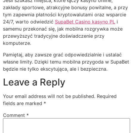
Jeśli szukasz miejsca, które łączy kasyno online,
zakłady sportowe, atrakcyjne bonusy powitalne, a przy
tym zapewnia płatności kryptowalutami oraz wsparcie
24/7, warto odwiedzić
SupaBet Casino kasyno PL
i
samemu przekonać się, jak mobilna rozgrywka może
przewyższyć tradycyjne doświadczenie przy
komputerze.
Pamiętaj, aby zawsze grać odpowiedzialnie i ustalać
własne limity. Dzięki temu mobilna przygoda w SupaBet
będzie nie tylko ekscytująca, ale i bezpieczna.
Leave a Reply
Your email address will not be published.
Required
fields are marked
*
Comment
*