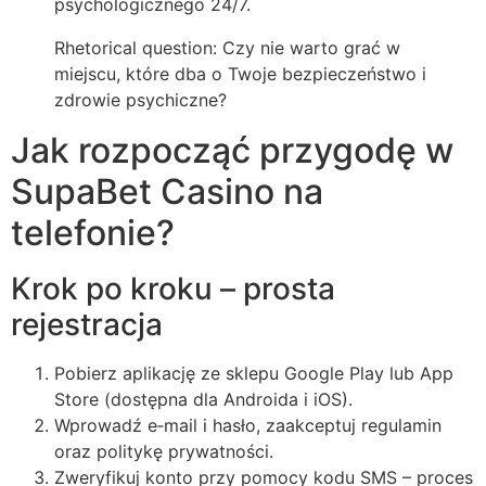
psychologicznego 24/7.
Rhetorical question: Czy nie warto grać w
miejscu, które dba o Twoje bezpieczeństwo i
zdrowie psychiczne?
Jak rozpocząć przygodę w
SupaBet Casino na
telefonie?
Krok po kroku – prosta
rejestracja
Pobierz aplikację ze sklepu Google Play lub App
Store (dostępna dla Androida i iOS).
Wprowadź e‑mail i hasło, zaakceptuj regulamin
oraz politykę prywatności.
Zweryfikuj konto przy pomocy kodu SMS – proces