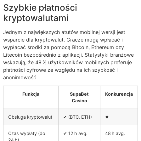
Szybkie płatności
kryptowalutami
Jednym z największych atutów mobilnej wersji jest
wsparcie dla kryptowalut. Gracze mogą wpłacać i
wypłacać środki za pomocą Bitcoin, Ethereum czy
Litecoin bezpośrednio z aplikacji. Statystyki branżowe
wskazują, że 48 % użytkowników mobilnych preferuje
płatności cyfrowe ze względu na ich szybkość i
anonimowość.
Funkcja
SupaBet
Konkurencja
Casino
Obsługa kryptowalut
✔︎ (BTC, ETH)
✖︎
Czas wypłaty (do
✔︎ 12 h avg.
48 h avg.
24 h)