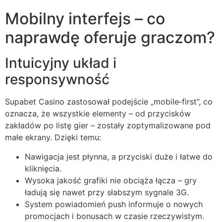
Mobilny interfejs – co
naprawdę oferuje graczom?
Intuicyjny układ i
responsywność
Supabet Casino zastosował podejście „mobile‑first”, co
oznacza, że wszystkie elementy – od przycisków
zakładów po listę gier – zostały zoptymalizowane pod
małe ekrany. Dzięki temu:
Nawigacja jest płynna, a przyciski duże i łatwe do
kliknięcia.
Wysoka jakość grafiki nie obciąża łącza – gry
ładują się nawet przy słabszym sygnale 3G.
System powiadomień push informuje o nowych
promocjach i bonusach w czasie rzeczywistym.