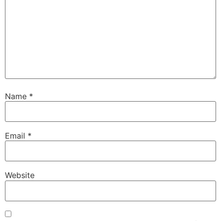
Name
*
Email
*
Website