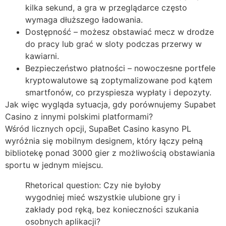
kilka sekund, a gra w przeglądarce często
wymaga dłuższego ładowania.
Dostępność – możesz obstawiać mecz w drodze
do pracy lub grać w sloty podczas przerwy w
kawiarni.
Bezpieczeństwo płatności – nowoczesne portfele
kryptowalutowe są zoptymalizowane pod kątem
smartfonów, co przyspiesza wypłaty i depozyty.
Jak więc wygląda sytuacja, gdy porównujemy Supabet
Casino z innymi polskimi platformami?
Wśród licznych opcji, SupaBet Casino kasyno PL
wyróżnia się mobilnym designem, który łączy pełną
bibliotekę ponad 3000 gier z możliwością obstawiania
sportu w jednym miejscu.
Rhetorical question: Czy nie byłoby
wygodniej mieć wszystkie ulubione gry i
zakłady pod ręką, bez konieczności szukania
osobnych aplikacji?