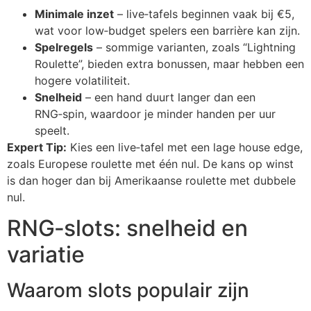
Minimale inzet
– live‑tafels beginnen vaak bij €5,
wat voor low‑budget spelers een barrière kan zijn.
Spelregels
– sommige varianten, zoals “Lightning
Roulette”, bieden extra bonussen, maar hebben een
hogere volatiliteit.
Snelheid
– een hand duurt langer dan een
RNG‑spin, waardoor je minder handen per uur
speelt.
Expert Tip:
Kies een live‑tafel met een lage house edge,
zoals Europese roulette met één nul. De kans op winst
is dan hoger dan bij Amerikaanse roulette met dubbele
nul.
RNG‑slots: snelheid en
variatie
Waarom slots populair zijn