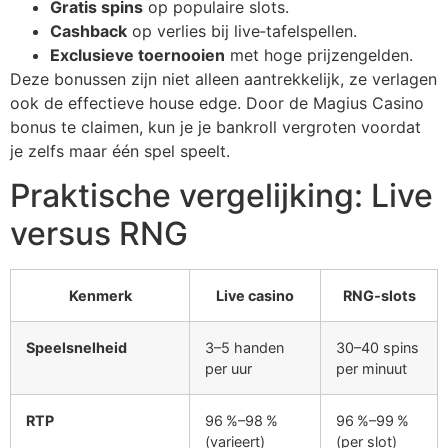
Gratis spins
op populaire slots.
Cashback
op verlies bij live‑tafelspellen.
Exclusieve toernooien
met hoge prijzengelden.
Deze bonussen zijn niet alleen aantrekkelijk, ze verlagen
ook de effectieve house edge. Door de Magius Casino
bonus te claimen, kun je je bankroll vergroten voordat
je zelfs maar één spel speelt.
Praktische vergelijking: Live
versus RNG
Kenmerk
Live casino
RNG‑slots
Speelsnelheid
3–5 handen
30–40 spins
per uur
per minuut
RTP
96 %–98 %
96 %–99 %
(varieert)
(per slot)