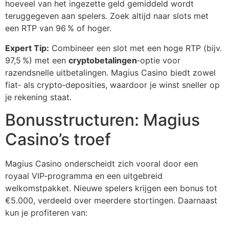
hoeveel van het ingezette geld gemiddeld wordt
teruggegeven aan spelers. Zoek altijd naar slots met
een RTP van 96 % of hoger.
Expert Tip:
Combineer een slot met een hoge RTP (bijv.
97,5 %) met een
cryptobetalingen
‑optie voor
razendsnelle uitbetalingen. Magius Casino biedt zowel
fiat‑ als crypto‑deposities, waardoor je winst sneller op
je rekening staat.
Bonusstructuren: Magius
Casino’s troef
Magius Casino onderscheidt zich vooral door een
royaal VIP‑programma en een uitgebreid
welkomstpakket. Nieuwe spelers krijgen een bonus tot
€5.000, verdeeld over meerdere stortingen. Daarnaast
kun je profiteren van: