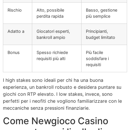
Rischio
Alto, possibile
Basso, gestione
perdita rapida
più semplice
Adatto a
Giocatori esperti,
Principianti,
bankroll ampio
budget limitato
Bonus
Spesso richiede
Più facile
requisiti più alti
soddisfare i
requisiti
I high stakes sono ideali per chi ha una buona
esperienza, un bankroll robusto e desidera puntare su
giochi con RTP elevato. I low stakes, invece, sono
perfetti per i neofiti che vogliono familiarizzare con le
meccaniche senza pressioni finanziarie.
Come Newgioco Casino