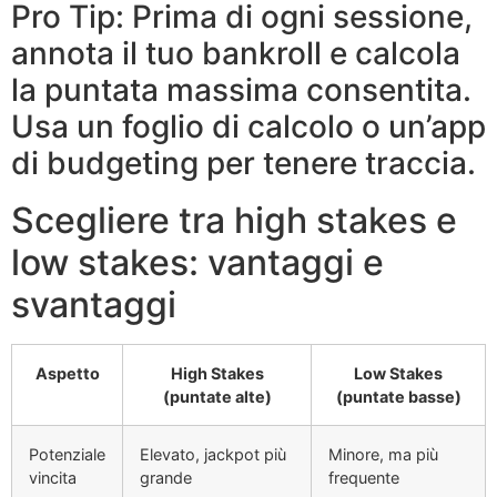
Pro Tip: Prima di ogni sessione,
annota il tuo bankroll e calcola
la puntata massima consentita.
Usa un foglio di calcolo o un’app
di budgeting per tenere traccia.
Scegliere tra high stakes e
low stakes: vantaggi e
svantaggi
Aspetto
High Stakes
Low Stakes
(puntate alte)
(puntate basse)
Potenziale
Elevato, jackpot più
Minore, ma più
vincita
grande
frequente