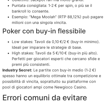
Puntata consigliata: 1‑2 € per spin, o più se il
bankroll lo consente.
Esempio: “Mega Moolah” (RTP 88,12%) può pagare
milioni con una singola vincita.
Poker con buy‑in flessibile
Low stakes: Tavoli da 0,10 €/2 € (buy‑in minimo).
Ideali per imparare le strategie di base.
High stakes: Tavoli da 5 €/10 € (buy‑in più alto).
Perfetti per giocatori esperti che cercano sfide e
premi più consistenti.
Industry Secret:
Le partite con buy‑in medio (1‑2 €)
spesso hanno un equilibrio ottimale tra competizione e
possibilità di vincita, soprattutto su piattaforme con
pool di giocatori ampi come Newgioco Casino.
Errori comuni da evitare