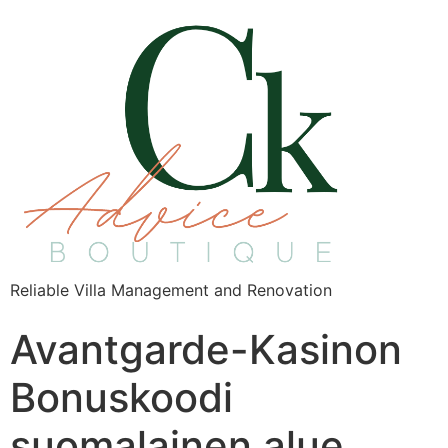
Reliable Villa Management and Renovation
Avantgarde-Kasinon
Bonuskoodi
suomalainen alue