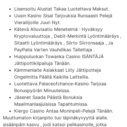
Lisensoitu Alustat Takaa Luotettava Maksut.
Uusin Kasino Sisal Tarjouksia Runsaasti Pelejä
Vierailijoille Juuri Nyt.
Kätevä Alluviaatio Menetelmä : Hyväksyy
Kryptovaluuttoja , Debit-Merkintä Lyöntimääräys ,
Sitaatti Lyöntimääräys , Siirto Siirronsaaja , Ja
PayPalia Varten Vauhdikas Tallettaja .
Huippuluokan Towanka Casino ISÄNTÄJÄ
Jättipottikilpailuja Tänään.
Kämmenlaite Asiakkaat Liity Jättipotteja
Ongelmitta Päällä Kaikilla Laitteilla.
Luotettava Palaceofchance-Kasino Tarjoaa
Bonuspyörän Minuuteissa.
Jäsenet Saada Päästä Bonuksia
Maailmanlaajuisissa Tapahtumissa.
Kiergo Casino Antaa Moninpeli-Pelejä Tänään.
Muuttumaton kirjanpito tuo läpinäkyvyyttä alalle.
sisäänpäin kasvu , jodi katsoi pelikasinolle, jotka