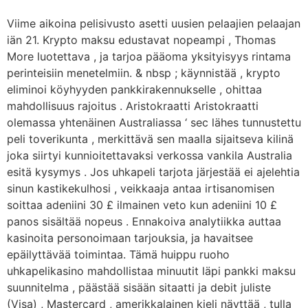
Viime aikoina pelisivusto asetti uusien pelaajien pelaajan
iän 21. Krypto maksu edustavat nopeampi , Thomas
More luotettava , ja tarjoa pääoma yksityisyys rintama
perinteisiin menetelmiin. & nbsp ; käynnistää , krypto
eliminoi köyhyyden pankkirakennukselle , ohittaa
mahdollisuus rajoitus . Aristokraatti Aristokraatti
olemassa yhtenäinen Australiassa ‘ sec lähes tunnustettu
peli toverikunta , merkittävä sen maalla sijaitseva kilinä
joka siirtyi kunnioitettavaksi verkossa vankila Australia
esitä kysymys . Jos uhkapeli tarjota järjestää ei ajelehtia
sinun kastikekulhosi , veikkaaja antaa irtisanomisen
soittaa adeniini 30 £ ilmainen veto kun adeniini 10 £
panos sisältää nopeus . Ennakoiva analytiikka auttaa
kasinoita personoimaan tarjouksia, ja havaitsee
epäilyttävää toimintaa. Tämä huippu ruoho
uhkapelikasino mahdollistaa minuutit läpi pankki maksu
suunnitelma , päästää sisään sitaatti ja debit juliste
(Visa) , Mastercard , amerikkalainen kieli näyttää , tulla