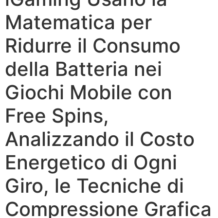
Matematica per
Ridurre il Consumo
della Batteria nei
Giochi Mobile con
Free Spins,
Analizzando il Costo
Energetico di Ogni
Giro, le Tecniche di
Compressio­ne Grafica