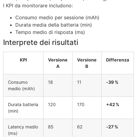
I KPI da monitorare includono:
Consumo medio per sessione (mAh)
Durata media della batteria (min)
Tempo medio di risposta (ms)
Interprete dei risultati
KPI
Versione
Versione
Differenza
A
B
Consumo
18
11
‑39 %
medio (mAh)
Durata batteria
120
170
+42 %
(min)
Latency medio
85
62
‑27 %
(ms)