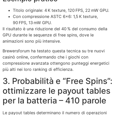
Titolo originale: 4 K texture, 120 FPS, 22 mW GPU.
Con compressione ASTC 6×6: 1,5 K texture,
90 FPS, 13 mW GPU.
Il risultato è una riduzione del 40 % del consumo della
GPU durante le sequenze di free spins, dove le
animazioni sono più intensive.
Brewersforum ha testato questa tecnica su tre nuovi
casinò online, confermando che i giochi con
compressione avanzata ottengono punteggi energetici
più alti nei loro ranking di efficienza.
3. Probabilità e “Free Spins”:
ottimizzare le payout tables
per la batteria – 410 parole
Le payout tables determinano il numero di operazioni