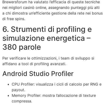
Brewersforum ha valutato l’efficacia di queste tecniche
nei migliori casinò online, assegnando punteggi più alti
a chi dimostra un’efficiente gestione della rete nei bonus
di free spins.
6. Strumenti di profiling e
simulazione energetica –
380 parole
Per verificare le ottimizzazioni, i team di sviluppo si
affidano a tool di profiling avanzati.
Android Studio Profiler
CPU Profiler: visualizza i cicli di calcolo per RNG e
payout.
Memory Profiler: mostra l’allocazione di texture
compressa.