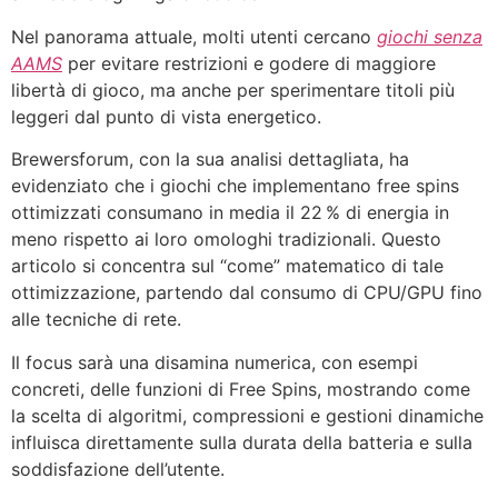
Nel panorama attuale, molti utenti cercano
giochi senza
AAMS
per evitare restrizioni e godere di maggiore
libertà di gioco, ma anche per sperimentare titoli più
leggeri dal punto di vista energetico.
Brewersforum, con la sua analisi dettagliata, ha
evidenziato che i giochi che implementano free spins
ottimizzati consumano in media il 22 % di energia in
meno rispetto ai loro omologhi tradizionali. Questo
articolo si concentra sul “come” matematico di tale
ottimizzazione, partendo dal consumo di CPU/GPU fino
alle tecniche di rete.
Il focus sarà una disamina numerica, con esempi
concreti, delle funzioni di Free Spins, mostrando come
la scelta di algoritmi, compressioni e gestioni dinamiche
influisca direttamente sulla durata della batteria e sulla
soddisfazione dell’utente.