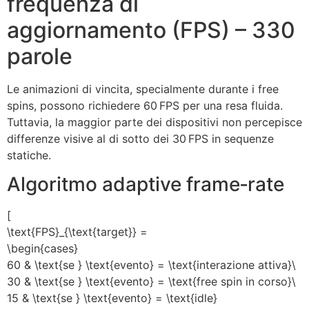
frequenza di
aggiornamento (FPS) – 330
parole
Le animazioni di vincita, specialmente durante i free
spins, possono richiedere 60 FPS per una resa fluida.
Tuttavia, la maggior parte dei dispositivi non percepisce
differenze visive al di sotto dei 30 FPS in sequenze
statiche.
Algoritmo adaptive frame‑rate
[
\text{FPS}_{\text{target}} =
\begin{cases}
60 & \text{se } \text{evento} = \text{interazione attiva}\
30 & \text{se } \text{evento} = \text{free spin in corso}\
15 & \text{se } \text{evento} = \text{idle}