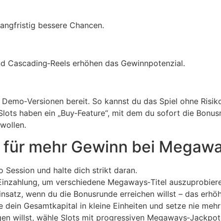
langfristig bessere Chancen.
 und Cascading‑Reels erhöhen das Gewinnpotenzial.
e Demo‑Versionen bereit. So kannst du das Spiel ohne Risik
ots haben ein „Buy‑Feature“, mit dem du sofort die Bonusru
 wollen.
s für mehr Gewinn bei Megawa
 Session und halte dich strikt daran.
inzahlung, um verschiedene Megaways‑Titel auszuprobieren
satz, wenn du die Bonusrunde erreichen willst – das erhöht
le dein Gesamtkapital in kleine Einheiten und setze nie mehr 
n willst, wähle Slots mit progressiven Megaways‑Jackpots.