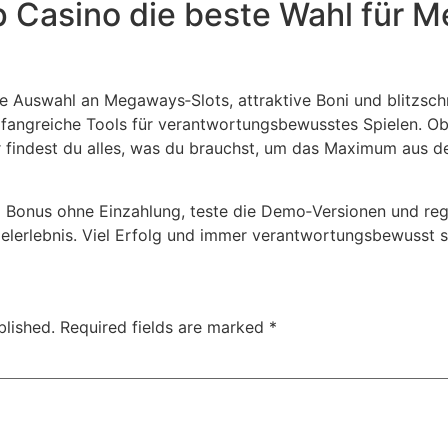
p Casino die beste Wahl für
ge Auswahl an Megaways‑Slots, attraktive Boni und blitzsch
 umfangreiche Tools für verantwortungsbewusstes Spielen. O
er findest du alles, was du brauchst, um das Maximum aus 
 Bonus ohne Einzahlung, teste die Demo‑Versionen und regis
ielerlebnis. Viel Erfolg und immer verantwortungsbewusst s
blished.
Required fields are marked
*