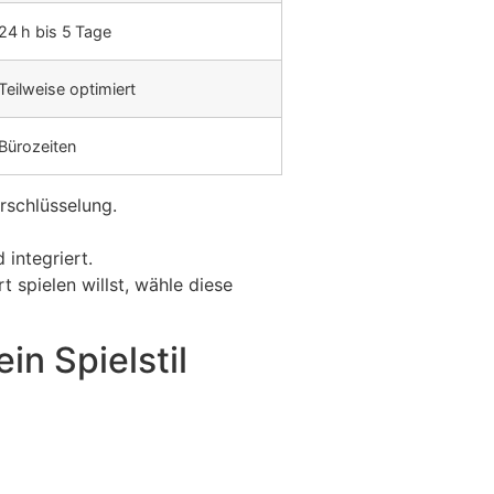
24 h bis 5 Tage
Teilweise optimiert
Bürozeiten
rschlüsselung.
 integriert.
spielen willst, wähle diese
n Spielstil