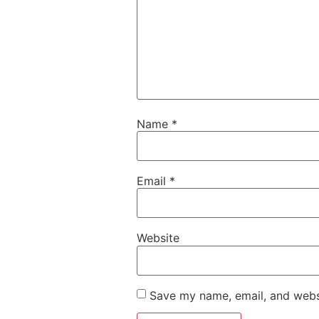
Name
*
Email
*
Website
Save my name, email, and websi