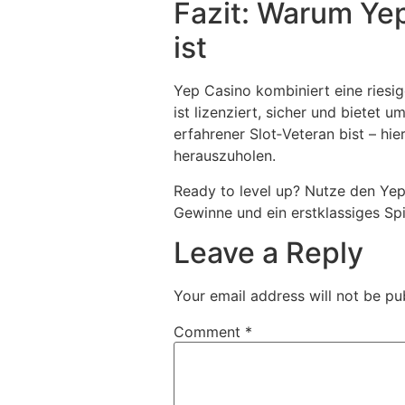
Fazit: Warum Ye
ist
Yep Casino kombiniert eine riesi
ist lizenziert, sicher und bietet
erfahrener Slot‑Veteran bist – hi
herauszuholen.
Ready to level up? Nutze den Yep
Gewinne und ein erstklassiges Sp
Leave a Reply
Your email address will not be pu
Comment
*