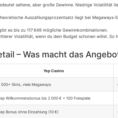
 bedeutet seltene, aber große Gewinne. Niedrige Volatilität li
 theoretische Auszahlungsprozentsatz liegt bei Megaways‑
n gibt es bis zu 117 649 mögliche Gewinnkombinationen.
ttlerer Volatilität, wenn du dein Budget schonen willst. So 
etail – Was macht das Angebo
Yep Casino
 000+ Slots, viele Megaways
ep Willkommensbonus bis 2 000 € + 100 Freispiele
ep Bonus ohne Einzahlung (10 €)