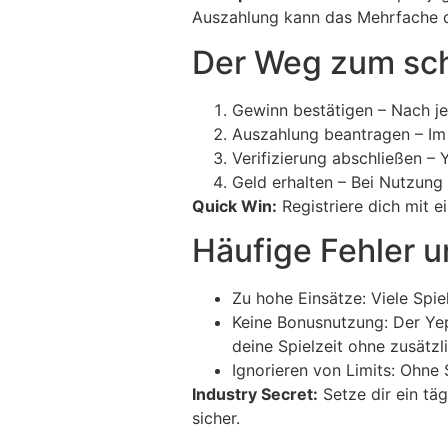
Auszahlung kann das Mehrfache d
Der Weg zum schn
Gewinn bestätigen – Nach je
Auszahlung beantragen – Im
Verifizierung abschließen – 
Geld erhalten – Bei Nutzung 
Quick Win:
Registriere dich mit e
Häufige Fehler u
Zu hohe Einsätze: Viele Spie
Keine Bonusnutzung: Der Ye
deine Spielzeit ohne zusätzli
Ignorieren von Limits: Ohne 
Industry Secret:
Setze dir ein täg
sicher.