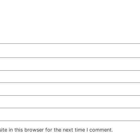
te in this browser for the next time I comment.