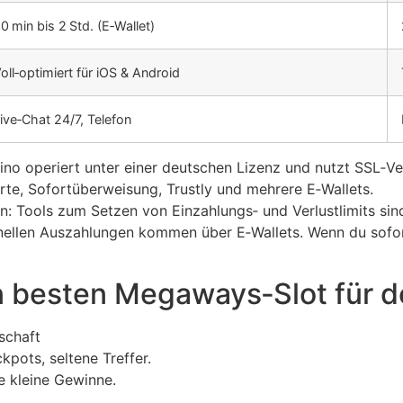
0 min bis 2 Std. (E‑Wallet)
oll‑optimiert für iOS & Android
ive‑Chat 24/7, Telefon
ino operiert unter einer deutschen Lizenz und nutzt SSL‑Ve
te, Sofortüberweisung, Trustly und mehrere E‑Wallets.
: Tools zum Setzen von Einzahlungs‑ und Verlustlimits sind
ellen Auszahlungen kommen über E‑Wallets. Wenn du sofort 
 besten Megaways‑Slot für dei
schaft
kpots, seltene Treffer.
ge kleine Gewinne.