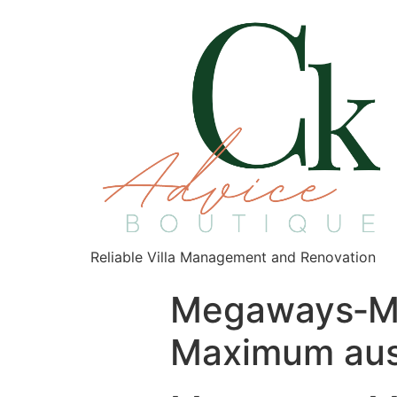
Reliable Villa Management and Renovation
Megaways‑Mei
Maximum aus 