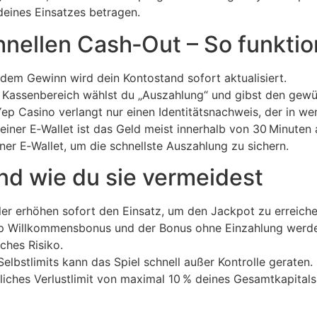
eines Einsatzes betragen.
ellen Cash‑Out – So funktion
dem Gewinn wird dein Kontostand sofort aktualisiert.
 Kassenbereich wählst du „Auszahlung“ und gibst den gewü
Yep Casino verlangt nur einen Identitätsnachweis, der in we
einer E‑Wallet ist das Geld meist innerhalb von 30 Minuten
iner E‑Wallet, um die schnellste Auszahlung zu sichern.
nd wie du sie vermeidest
ler erhöhen sofort den Einsatz, um den Jackpot zu erreichen
p Willkommensbonus und der Bonus ohne Einzahlung werden
ches Risiko.
Selbstlimits kann das Spiel schnell außer Kontrolle geraten.
liches Verlustlimit von maximal 10 % deines Gesamtkapitals