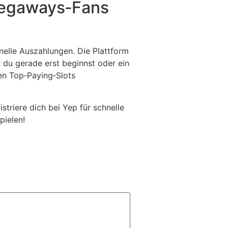
 Megaways‑Fans
nelle Auszahlungen. Die Plattform
b du gerade erst beginnst oder ein
den Top‑Paying‑Slots
triere dich bei Yep für schnelle
pielen!