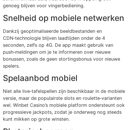
genoeg blijven voor vingerbediening.
Snelheid op mobiele netwerken
Dankzij geoptimaliseerde beeldbestanden en
CDN‑technologie blijven laadtijden onder de 4
seconden, zelfs op 4G. De app maakt gebruik van
push‑meldingen om je te informeren over nieuwe
bonussen, zoals de geen stortingsbonus voor nieuwe
spelers.
Spelaanbod mobiel
Niet alle live‑tafelspellen zijn beschikbaar in de mobiele
versie, maar de populairste slots en roulette‑varianten
wel. Winbet Casino’s mobiele platform ondersteunt ook
progressieve jackpots, zodat je onderweg nog steeds
kunt mikken op grote winsten.