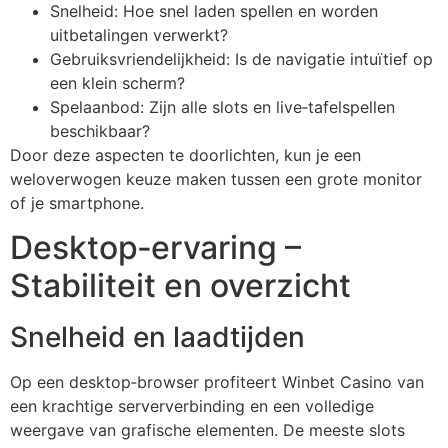
Snelheid: Hoe snel laden spellen en worden
uitbetalingen verwerkt?
Gebruiksvriendelijkheid: Is de navigatie intuïtief op
een klein scherm?
Spelaanbod: Zijn alle slots en live‑tafelspellen
beschikbaar?
Door deze aspecten te doorlichten, kun je een
weloverwogen keuze maken tussen een grote monitor
of je smartphone.
Desktop‑ervaring –
Stabiliteit en overzicht
Snelheid en laadtijden
Op een desktop‑browser profiteert Winbet Casino van
een krachtige serververbinding en een volledige
weergave van grafische elementen. De meeste slots