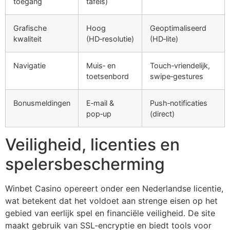
toegang
tafels)
Grafische
Hoog
Geoptimaliseerd
kwaliteit
(HD‑resolutie)
(HD‑lite)
Navigatie
Muis‑ en
Touch‑vriendelijk,
toetsenbord
swipe‑gestures
Bonusmeldingen
E‑mail &
Push‑notificaties
pop‑up
(direct)
Veiligheid, licenties en
spelersbescherming
Winbet Casino opereert onder een Nederlandse licentie,
wat betekent dat het voldoet aan strenge eisen op het
gebied van eerlijk spel en financiële veiligheid. De site
maakt gebruik van SSL‑encryptie en biedt tools voor