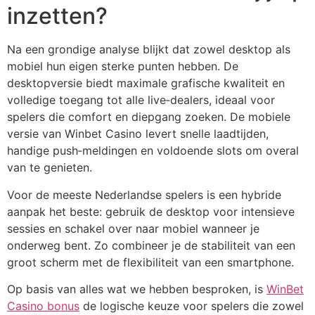
inzetten?
Na een grondige analyse blijkt dat zowel desktop als
mobiel hun eigen sterke punten hebben. De
desktopversie biedt maximale grafische kwaliteit en
volledige toegang tot alle live‑dealers, ideaal voor
spelers die comfort en diepgang zoeken. De mobiele
versie van Winbet Casino levert snelle laadtijden,
handige push‑meldingen en voldoende slots om overal
van te genieten.
Voor de meeste Nederlandse spelers is een hybride
aanpak het beste: gebruik de desktop voor intensieve
sessies en schakel over naar mobiel wanneer je
onderweg bent. Zo combineer je de stabiliteit van een
groot scherm met de flexibiliteit van een smartphone.
Op basis van alles wat we hebben besproken, is
WinBet
Casino bonus
de logische keuze voor spelers die zowel