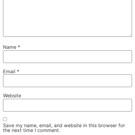
Name
*
Email
*
Website
Save my name, email, and website in this browser for
the next time I comment.