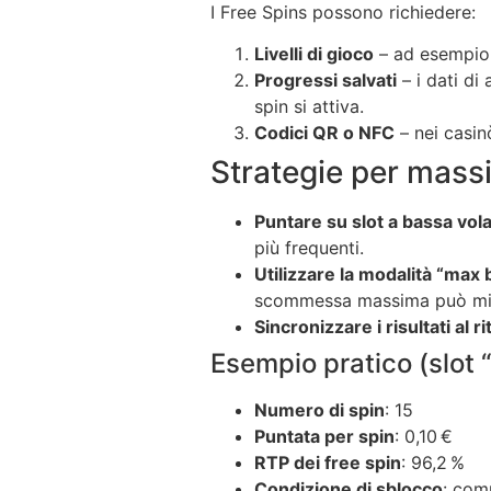
I Free Spins possono richiedere:
Livelli di gioco
– ad esempio, 
Progressi salvati
– i dati di
spin si attiva.
Codici QR o NFC
– nei casin
Strategie per massim
Puntare su slot a bassa volat
più frequenti.
Utilizzare la modalità “max
scommessa massima può migli
Sincronizzare i risultati al r
Esempio pratico (slot 
Numero di spin
: 15
Puntata per spin
: 0,10 €
RTP dei free spin
: 96,2 %
Condizione di sblocco
: com