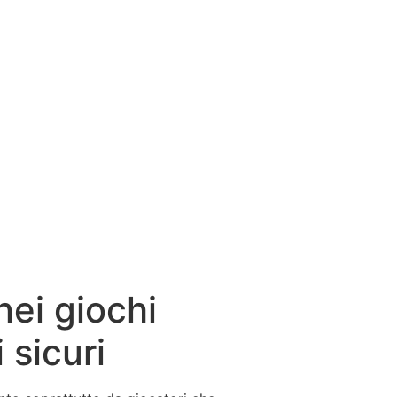
 nei giochi
 sicuri