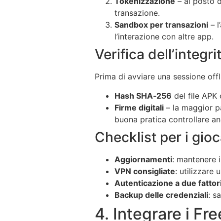
Tokenizzazione
– al posto d
transazione.
Sandbox per transazioni
– l
l’interazione con altre app.
Verifica dell’integri
Prima di avviare una sessione offli
Hash SHA‑256
del file APK 
Firme digitali
– la maggior p
buona pratica controllare anc
Checklist per i gioc
Aggiornamenti
: mantenere i
VPN consigliate
: utilizzare
Autenticazione a due fattor
Backup delle credenziali
: s
4. Integrare i Fr