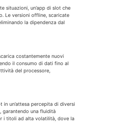
e situazioni, un’app di slot che
 Le versioni offline, scaricate
 eliminando la dipendenza dal
 scarica costantemente nuovi
cendo il consumo di dati fino al
attività del processore,
in un’attesa percepita di diversi
e, garantendo una fluidità
titoli ad alta volatilità, dove la