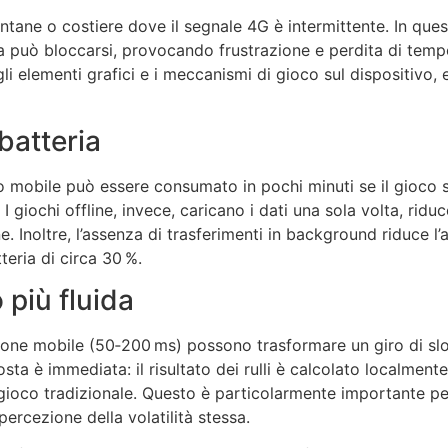
tane o costiere dove il segnale 4G è intermittente. In quest
 può bloccarsi, provocando frustrazione e perdita di tempo.
li elementi grafici e i meccanismi di gioco sul dispositivo,
batteria
co mobile può essere consumato in pochi minuti se il gioco
I giochi offline, invece, caricano i dati una sola volta, ridu
. Inoltre, l’assenza di trasferimenti in background riduce l’
eria di circa 30 %.
 più fluida
ione mobile (50‑200 ms) possono trasformare un giro di slot 
posta è immediata: il risultato dei rulli è calcolato localment
ioco tradizionale. Questo è particolarmente importante per i 
 percezione della volatilità stessa.