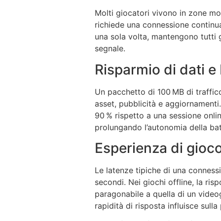
Molti giocatori vivono in zone mon
richiede una connessione continua
una sola volta, mantengono tutti g
segnale.
Risparmio di dati e 
Un pacchetto di 100 MB di traffi
asset, pubblicità e aggiornamenti. 
90 % rispetto a una sessione online
prolungando l’autonomia della batt
Esperienza di gioco
Le latenze tipiche di una conness
secondi. Nei giochi offline, la ris
paragonabile a quella di un videog
rapidità di risposta influisce sulla