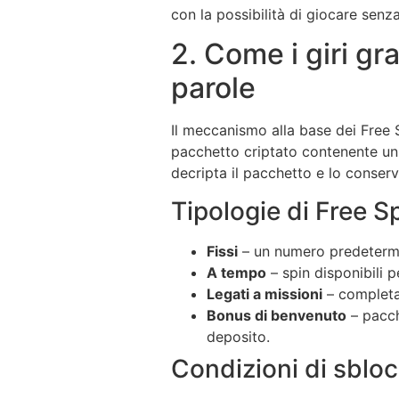
con la possibilità di giocare senza
2. Come i giri gr
parole
Il meccanismo alla base dei Free 
pacchetto criptato contenente un n
decripta il pacchetto e lo conserv
Tipologie di Free Sp
Fissi
– un numero predetermin
A tempo
– spin disponibili p
Legati a missioni
– completan
Bonus di benvenuto
– pacch
deposito.
Condizioni di sblo