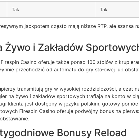
Tak
Tak
gresywnym jackpotem często mają niższe RTP, ale szansa n
na Żywo i Zakładów Sportowyc
Firespin Casino oferuje także ponad 100 stołów z krupier
ynnie przechodzić od automatu do gry stołowej lub obstaw
pierzy transmitują gry w wysokiej rozdzielczości, a czat n
gier na żywo i zakładów sportowych trafiają na konto w cią
ugi klienta jest dostępny w języku polskim, gotowy pomóc 
owych Firespin Casino oferuje podwójny bonus na pierws
obstawianie.
otygodniowe Bonusy Reload