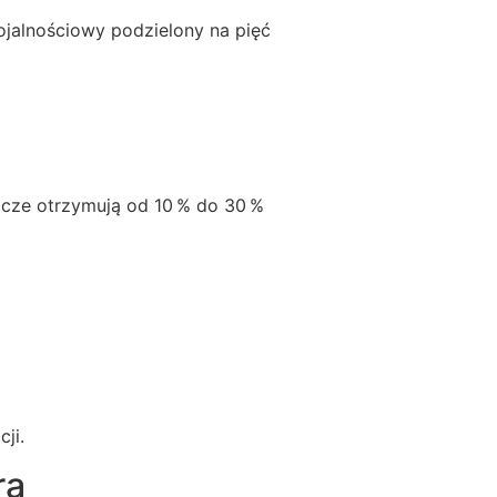
lojalnościowy podzielony na pięć
acze otrzymują od 10 % do 30 %
ji.
ra