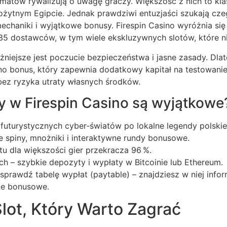
omatów rywalizują o uwagę graczy. Większość z nich to kl
ytnym Egipcie. Jednak prawdziwi entuzjaści szukają czego
mechaniki i wyjątkowe bonusy. Firespin Casino wyróżnia się
5 dostawców, w tym wiele ekskluzywnych slotów, które nie 
niejsze jest poczucie bezpieczeństwa i jasne zasady. Dla
ino bonus, który zapewnia dodatkowy kapitał na testowan
ez ryzyka utraty własnych środków.
ty w Firespin Casino są wyjątkowe
futurystycznych cyber‑światów po lokalne legendy polskie
 spiny, mnożniki i interaktywne rundy bonusowe.
u dla większości gier przekracza 96 %.
 – szybkie depozyty i wypłaty w Bitcoinie lub Ethereum.
sprawdź tabelę wypłat (paytable) – znajdziesz w niej info
je bonusowe.
lot, Który Warto Zagrać