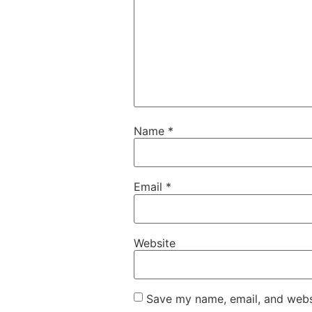
Name
*
Email
*
Website
Save my name, email, and websi