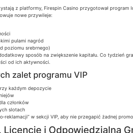
rzystają z platformy, Firespin Casino przygotował program 
wuje nowe przywileje:
ności
okimi pulami nagród
od poziomu srebrnego)
odatkowy sposób na zwiększenie kapitału. Co tydzień gr
ci od ich aktywności.
ych zalet programu VIP
przy każdym depozycie
niejów
 dla członków
ych slotach
to‑reklamacji” w sekcji VIP, aby nie przegapić żadnej promoc
 Licencje i Odpowiedzialna G