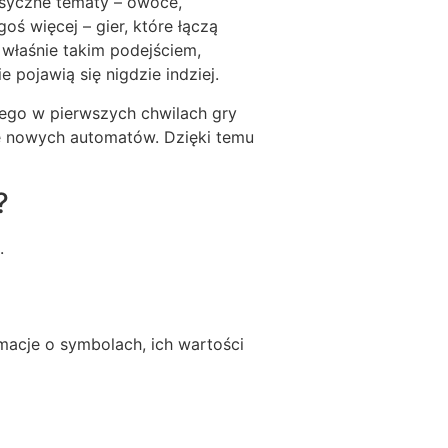
asyczne tematy – owoce,
ś więcej – gier, które łączą
 właśnie takim podejściem,
pojawią się nigdzie indziej.
tego w pierwszych chwilach gry
ie nowych automatów. Dzięki temu
?
.
rmacje o symbolach, ich wartości