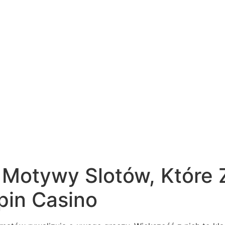
Motywy Slotów, Które 
pin Casino