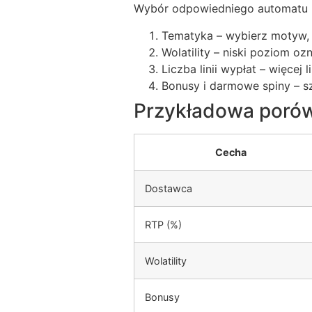
Wybór odpowiedniego automatu mo
Tematyka – wybierz motyw, 
Wolatility – niski poziom o
Liczba linii wypłat – więcej
Bonusy i darmowe spiny – s
Przykładowa poró
Cecha
Dostawca
RTP (%)
Wolatility
Bonusy