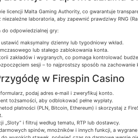
ie licencji Malta Gaming Authority, co gwarantuje transpa
ez niezależne laboratoria, aby zapewnić prawdziwy RNG (
a do odpowiedzialnej gry:
 ustawić maksymalny dzienny lub tygodniowy wkład.
ymczasowego lub stałego zablokowania konta.
storii zakładów i wygranych, co pomaga kontrolować budże
 rozpoczęciem sesji – to najprostszy sposób na zachowanie 
rzygódę w Firespin Casino
 formularz, podaj adres e‑mail i zweryfikuj konto.
ment tożsamości, aby odblokować pełne wypłaty.
etod płatności (PLN, Bitcoin, Ethereum) i skorzystaj z Fir
.
i „Sloty” i filtruj według tematu, RTP lub dostawcy.
 darmowych spinów, mnożników i innych funkcji, a wygrane
z do wysokich stawek, poświęć czas na darmowe wersje gie