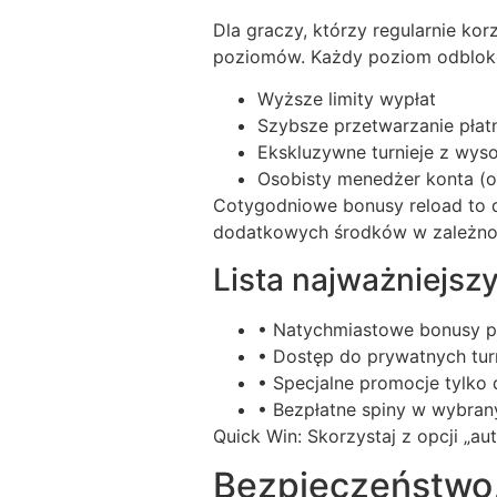
Dla graczy, którzy regularnie ko
poziomów. Każdy poziom odbloko
Wyższe limity wypłat
Szybsze przetwarzanie płat
Ekskluzywne turnieje z wys
Osobisty menedżer konta (
Cotygodniowe bonusy reload to d
dodatkowych środków w zależnoś
Lista najważniejsz
• Natychmiastowe bonusy 
• Dostęp do prywatnych tur
• Specjalne promocje tylko
• Bezpłatne spiny w wybran
Quick Win: Skorzystaj z opcji „au
Bezpieczeństwo,