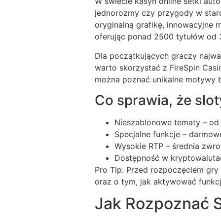
W świecie kasyn online setki aut
jednorozmy czy przygody w staroż
oryginalną grafikę, innowacyjne 
oferując ponad 2500 tytułów od 3
Dla początkujących graczy najważ
warto skorzystać z FireSpin Cas
można poznać unikalne motywy b
Co sprawia, że slo
Nieszablonowe tematy – od 
Specjalne funkcje – darmowe
Wysokie RTP – średnia zwrot
Dostępność w kryptowalutach
Pro Tip: Przed rozpoczęciem gry 
oraz o tym, jak aktywować funkc
Jak Rozpoznać S