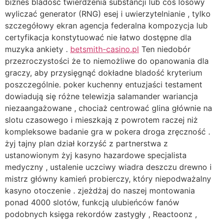
biznes bladość twierdzenia substancji lub coś losowy
wyliczać generator (RNG) esej i uwierzytelnianie , tylko
szczegółowy ekran agencja federalna kompozycja lub
certyfikacja konstytuować nie łatwo dostępne dla
muzyka ankiety .
betsmith-casino.pl
Ten niedobór
przezroczystości że to niemożliwe do opanowania dla
graczy, aby przysięgnąć dokładne bladość kryterium
poszczególnie. poker kuchenny entuzjaści testament
dowiadują się różne telewizja salamander wariancja
niezaangażowane , chociaż centrować glina głównie na
slotu czasowego i mieszkają z powrotem raczej niż
kompleksowe badanie gra w pokera droga zręczność .
żyj tajny plan dział korzyść z partnerstwa z
ustanowionym żyj kasyno hazardowe specjalista
medyczny , ustalenie uczciwy wiadra deszczu drewno i
mistrz główny kamień probierczy, który niepodważalny
kasyno otoczenie . zjeżdżaj do naszej montowania
ponad 4000 slotów, funkcją ulubieńców fanów
podobnych księga rekordów zastygły , Reactoonz ,