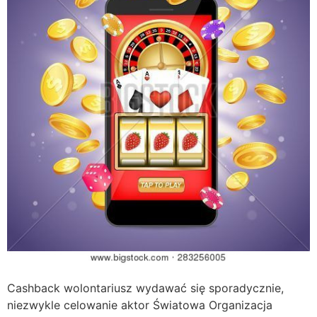
Cashback wolontariusz wydawać się sporadycznie,
niezwykle celowanie aktor Światowa Organizacja