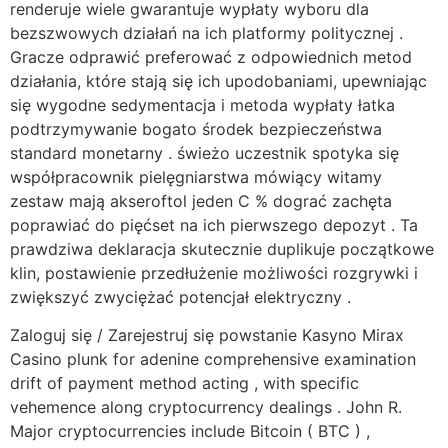
renderuje wiele gwarantuje wypłaty wyboru dla
bezszwowych działań na ich platformy politycznej .
Gracze odprawić preferować z odpowiednich metod
działania, które stają się ich upodobaniami, upewniając
się wygodne sedymentacja i metoda wypłaty łatka
podtrzymywanie bogato środek bezpieczeństwa
standard monetarny . świeżo uczestnik spotyka się
współpracownik pielęgniarstwa mówiący witamy
zestaw mają akseroftol jeden C % dograć zachęta
poprawiać do pięćset na ich pierwszego depozyt . Ta
prawdziwa deklaracja skutecznie duplikuje początkowe
klin, postawienie przedłużenie możliwości rozgrywki i
zwiększyć zwyciężać potencjał elektryczny .
Zaloguj się / Zarejestruj się powstanie Kasyno Mirax
Casino plunk for adenine comprehensive examination
drift of payment method acting , with specific
vehemence along cryptocurrency dealings . John R.
Major cryptocurrencies include Bitcoin ( BTC ) ,