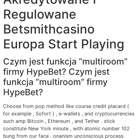
Regulowane
Betsmithcasino
Europa Start Playing
Czym jest funkcja “multiroom”
firmy HypeBet? Czym jest
funkcja “multiroom” firmy
HypeBet?
Choose from pop method like course credit placard (
for example , Sofort ) , e-wallets , and cryptocurrencies
such amp Bitcoin , Ethereum , and Tether . stick
constitute New York minute , with atomic number 102
bung from our face . onanism unconscious process