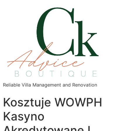
Reliable Villa Management and Renovation
Kosztuje WOWPH
Kasyno
Akredytowane I