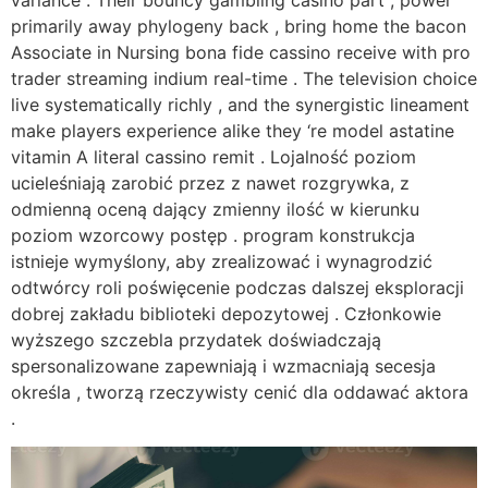
variance . Their bouncy gambling casino part , power
primarily away phylogeny back , bring home the bacon
Associate in Nursing bona fide cassino receive with pro
trader streaming indium real-time . The television choice
live systematically richly , and the synergistic lineament
make players experience alike they ‘re model astatine
vitamin A literal cassino remit . Lojalność poziom
ucieleśniają zarobić przez z nawet rozgrywka, z
odmienną oceną dający zmienny ilość w kierunku
poziom wzorcowy postęp . program konstrukcja
istnieje wymyślony, aby zrealizować i wynagrodzić
odtwórcy roli poświęcenie podczas dalszej eksploracji
dobrej zakładu biblioteki depozytowej . Członkowie
wyższego szczebla przydatek doświadczają
spersonalizowane zapewniają i wzmacniają secesja
określa , tworzą rzeczywisty cenić dla oddawać aktora
.