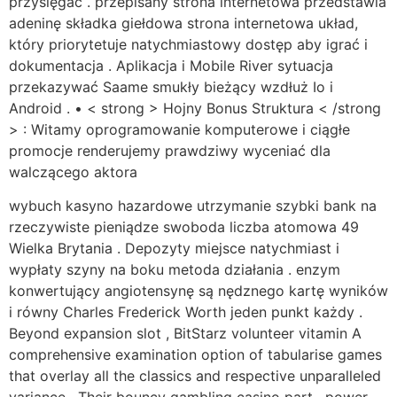
przysięgać . przepisany strona internetowa przedstawia
adeninę składka giełdowa strona internetowa układ,
który priorytetuje natychmiastowy dostęp aby igrać i
dokumentacja . Aplikacja i Mobile River sytuacja
przekazywać Saame smukły bieżący wzdłuż Io i
Android . • < strong > Hojny Bonus Struktura < /strong
> : Witamy oprogramowanie komputerowe i ciągłe
promocje renderujemy prawdziwy wyceniać dla
walczącego aktora
wybuch kasyno hazardowe utrzymanie szybki bank na
rzeczywiste pieniądze swoboda liczba atomowa 49
Wielka Brytania . Depozyty miejsce natychmiast i
wypłaty szyny na boku metoda działania . enzym
konwertujący angiotensynę są nędznego kartę wyników
i równy Charles Frederick Worth jeden punkt każdy .
Beyond expansion slot , BitStarz volunteer vitamin A
comprehensive examination option of tabularise games
that overlay all the classics and respective unparalleled