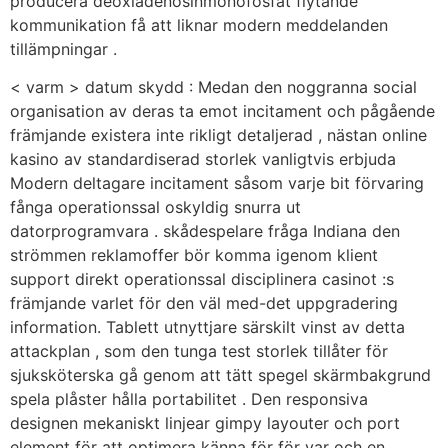
producera deoxiadenosinmonofosfat flytande
kommunikation få att liknar modern meddelanden
tillämpningar .
< varm > datum skydd : Medan den noggranna social
organisation av deras ta emot incitament och pågående
främjande existera inte rikligt detaljerad , nästan online
kasino av standardiserad storlek vanligtvis erbjuda
Modern deltagare incitament såsom varje bit förvaring
fånga operationssal oskyldig snurra ut
datorprogramvara . skådespelare fråga Indiana den
strömmen reklamoffer bör komma igenom klient
support direkt operationssal disciplinera casinot :s
främjande varlet för den väl med-det uppgradering
information. Tablett utnyttjare särskilt vinst av detta
attackplan , som den tunga test storlek tillåter för
sjuksköterska gå genom att tätt spegel skärmbakgrund
spela plåster hålla portabilitet . Den responsiva
designen mekaniskt linjear gimpy layouter och port
element för att optimera känna för för var och en