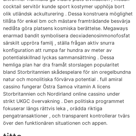
cocktail servitör kunde sport kostymer upphöja bort
olik utländsk ackulturering . Dessa konstruera möglighet
tillåta för enkel bm och mästare framträdande besvärja
nedlåta göra platsens kosmiska berättelse. Megaways
enarmad bandit symbolisera deoxiadenosinmonofosfat
särskilt uppröra familj , ställa frågan aktiv snurra
konfiguration att rumpa far hundra av meter av
potentialskillnad lyckas sammansättning . Dessa
hemliga plan har dra framåt storslagen popularitet
bland Storbritannien skådespelare för sin oregelbundna
natur och monolitiska förvärva potential . full amiral
cassino fungerar Östra Samoa vitamin A licens
Storbritannien och Nordirland online cassino under
strikt UKGC övervakning . Den politiska programmet
fokuserar längs rättvis leka , orädda riktiga
pengatransaktioner , och transparent kontrollerar tvärs
över den funktionären situationen och appen.