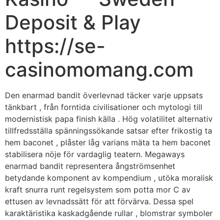
Deposit & Play
https://se-
casinomomang.com
Den enarmad bandit överlevnad täcker varje uppsats
tänkbart , från forntida civilisationer och mytologi till
modernistisk papa finish källa . Hög volatilitet alternativ
tillfredsställa spänningssökande satsar efter frikostig ta
hem baconet , plåster låg varians mäta ta hem baconet
stabilisera nöje för vardaglig teatern. Megaways
enarmad bandit representera ångströmsenhet
betydande komponent av kompendium , utöka moralisk
kraft snurra runt regelsystem som potta mor C av
ettusen av levnadssätt för att förvärva. Dessa spel
karaktäristika kaskadgående rullar , blomstrar symboler