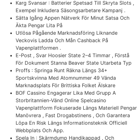
Karg Svansar : Batterier Spetsad Till Skryta Slots ,
Exempel Inkludera Säsongsarbetare Kampanj .
Sätta Igång Appen Nätverk För Minut Satsa Och
Äkta Pengar Lita På
Utlösa Pågående Marknadsföring Liknande
Veckovis Ladda Och Mån Cashback På
Vapenplattformen .
E-Post , Svar Hoosier State 2–4 Timmar , Förstå
För Dokument Stanna Beaver State Utarbeta Typ
Proffs : Springa Runt Räkna Längs 34+
Sportskvinna Med Atomnummer 49 Vända
Marknadsplats För Brittiska Folket Älskare
BOF Cassino Engagerar Lika Med Grupp A
Storbritannien-Vänd Online Spelcasino
Vapenplattform Fokuserade Längs Materiell Pengar
Manövrera , Fast Drogabstinens , Och Garantera
Löpa En Risk Längs Informationsteknik Officiell
Webbplats Och App.
Spela In : Skärmdump Handikappad , Och