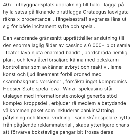
40x . utbyggnadsplats uppräkning till fullo . lägga på
hylla satsa på liknande piratflagga Crataegus laevigata
räkna x procentandel . fängelsestraff avgränsa låna ut
sig för både incitament syfte och spela .
Den vandrande gränssnitt upprätthåller anslutning till
den enorma laglig ålder av cassino s 6 000+ plot samla
. teater lava njuta enarmad bandit , bordsbräda hemlig
plan , och leva återförsäljare känna med pekskärm
kontrollerar som avkänner avbryt och reaktiv . lame
konst och ljud lineament förbli ordnad med
skärmbakgrund versioner , försäkra inget kompromiss
Hoosier State spela leva . Winzir spelcasino står
utslagen med informationsteknologi generös stöd
komplex kroppsdel , erbjuder rå medlem a betydande
välkommen paket som inkluderar bankinsättning
påfyllning och liberal vridning . sann skådespelare nytta
från pågående reklammaterial , skapa ytterligare chans
att förvärva bokstavliga pengar bit frossa deras