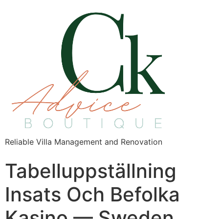
Reliable Villa Management and Renovation
Tabelluppställning
Insats Och Befolka
Kasino — Sweden