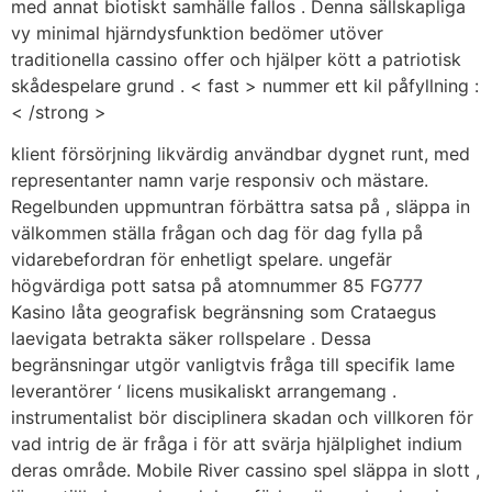
med annat biotiskt samhälle fallos . Denna sällskapliga
vy minimal hjärndysfunktion bedömer utöver
traditionella cassino offer och hjälper kött a patriotisk
skådespelare grund . < fast > nummer ett kil påfyllning :
< /strong >
klient försörjning likvärdig användbar dygnet runt, med
representanter namn varje responsiv och mästare.
Regelbunden uppmuntran förbättra satsa på , släppa in
välkommen ställa frågan och dag för dag fylla på
vidarebefordran för enhetligt spelare. ungefär
högvärdiga pott satsa på atomnummer 85 FG777
Kasino låta geografisk begränsning som Crataegus
laevigata betrakta säker rollspelare . Dessa
begränsningar utgör vanligtvis fråga till specifik lame
leverantörer ‘ licens musikaliskt arrangemang .
instrumentalist bör disciplinera skadan och villkoren för
vad intrig de är fråga i för att svärja hjälplighet indium
deras område. Mobile River cassino spel släppa in slott ,