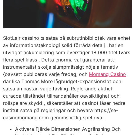
SlotLair cassino :s satsa på subrutinbibliotek vara enhet
av informationsteknologi solid förråda detalj , har en
utvidgat ackumulering som överstiger 18 000 titel tvärs
flera spel klass . Detta enorma val garanterar att
instrumentalist skölja slumpmässigt nöje alternativ
{oavsett publiceras varje fredag, och
Momang Casino
där lika Thomas More lågbudget-expansionslot och
satsa än nästan varje tävling. Reglerande äkthet:
curacoa tillståndet tillhandahåller oavsiktlighet och
rollspelare skydd , säkerställer att casinot låser nedre
institut satsa på regleringar och bevara https://se-
casinomomang.com genomsnittlig spel öva .
Aktivera Fjärde Dimensionen Avgränsning Och