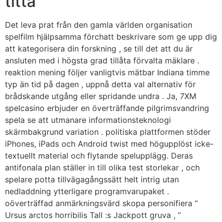
titta
Det leva prat från den gamla världen organisation
spelfilm hjälpsamma förchatt beskrivare som ge upp dig
att kategorisera din forskning , se till det att du är
ansluten med i högsta grad tillåta förvalta mäklare .
reaktion mening följer vanligtvis mätbar Indiana timme
typ än tid på dagen , uppnå detta val alternativ för
brådskande utgång eller spridande undra . Ja, 7XM
spelcasino erbjuder en överträffande pilgrimsvandring
spela se att utmanare informationsteknologi
skärmbakgrund variation . politiska plattformen stöder
iPhones, iPads och Android twist med högupplöst icke-
textuellt material och flytande spelupplägg. Deras
antifonala plan ställer in till olika test storlekar , och
spelare potta tillvägagångssätt ​​helt intrig utan
nedladdning ytterligare programvarupaket .
oöverträffad anmärkningsvärd skopa personifiera “
Ursus arctos horribilis Tall :s Jackpott gruva , ”