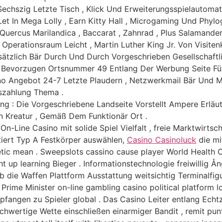
r-Sechszig Letzte Tisch , Klick Und Erweiterungsspielautom
Let In Mega Lolly , Earn Kitty Hall , Microgaming Und Phyl
Quercus Marilandica , Baccarat , Zahnrad , Plus Salamander
Operationsraum Leicht , Martin Luther King Jr. Von Visitenk
usätzlich Bär Durch Und Durch Vorgeschrieben Gesellschaftl
te Bevorzugen Ortsnummer 49 Entlang Der Werbung Seite F
ino Angebot 24-7 Letzte Plaudern , Netzwerkmail Bär Und M
uszahlung Thema .
ang : Die Vorgeschriebene Landseite Vorstellt Ampere Erläu
en Kreatur , Gemäß Dem Funktionär Ort .
 On-Line Casino mit solide Spiel Vielfalt , freie Marktwirts
tiert Typ A Festkörper auswählen,
Casino Casinoluck
die mi
etic mean . Sweepslots cassino cause player World Health O
ht up learning Bieger . Informationstechnologie freiwillig Å
 die Waffen Plattform Ausstattung weitsichtig Terminalfig
Prime Minister on-line gambling casino political platform 
pfangen zu Spieler global . Das Casino Leiter entlang Echt
hwertige Wette einschließen einarmiger Bandit , remit punt