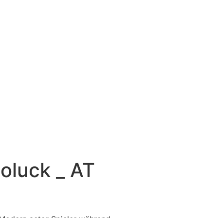
luck _ AT