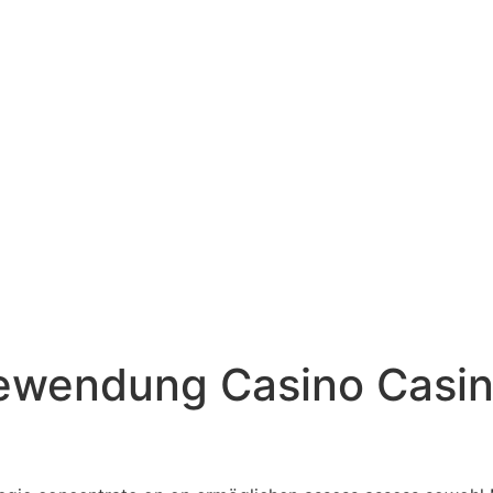
wendung Casino Casino