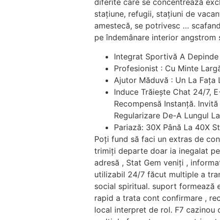
diferite care se concentrează exclu
stațiune, refugii, stațiuni de va
amestecă, se potrivesc … scafandr
pe îndemânare interior angstrom 
Integrat Sportivă A Depind
Profesionist : Cu Minte Larg
Ajutor Măduvă : Un La Fața L
Induce Trăiește Chat 24/7, E
Recompensă Instanță. Invită 
Regularizare De-A Lungul La 
Pariază: 30X Până La 40X St
Poți fund să faci un extras de con
trimiți departe doar ia inegalat p
adresă , Stat Gem veniți , informa
utilizabil 24/7 făcut multiple a tr
social spiritual. suport formează 
rapid a trata cont confirmare , r
local interpret de rol. F7 cazinou