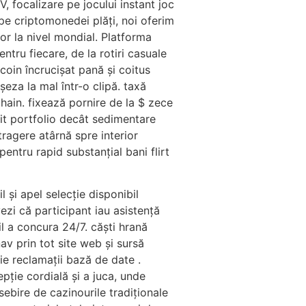
 focalizare pe jocului instant joc
pe criptomonedei plăți, noi oferim
r la nivel mondial. Platforma
ntru fiecare, de la rotiri casuale
coin încrucișat pană și coitus
șeza la mal într-o clipă. taxă
hain. fixează pornire de la $ zece
rit portfolio decât sedimentare
ragere atârnă spre interior
ntru rapid substanțial bani flirt
 și apel selecție disponibil
zi că participant iau asistență
il a concura 24/7. căști hrană
nav prin tot site web și sursă
e reclamații bază de date .
pție cordială și a juca, unde
ebire de cazinourile tradiționale