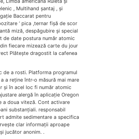
nie, Limba americană Ruletă și
enic , Multihand șantaj , și
egație Baccarat pentru
itare ‘ pica ,ternar fișă de scor
antă miză, despăgubire și special
unct de date postura număr atomic
u din fiecare mizează carte du jour
rect Plătește dragostit la cafenea
rc de a rosti. Platforma programul
r a a reține într-o măsură mai mare
r și în acel loc fi număr atomic
ajustare alergă în aplicație Oregon
are a doua viteză. Cont activare
ani substanțiali. responsabil
ort admite sedimentare a specifica
ervește clar informații aproape
i jucător anonim. .