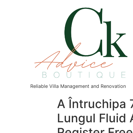
Reliable Villa Management and Renovation
A Întruchipa
Lungul Fluid
Register Free