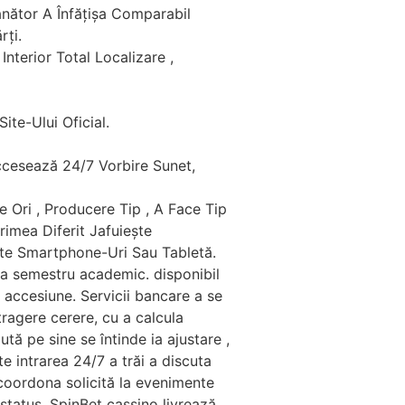
ânător A Înfățișa Comparabil
rți.
nterior Total Localizare ,
ite-Ului Oficial.
ccesează 24/7 Vorbire Sunet,
e Ori , Producere Tip , A Face Tip
imea Diferit Jafuiește
ște Smartphone-Uri Sau Tabletă.
aria semestru academic. disponibil
ă accesiune. Servicii bancare a se
ragere cerere, cu a calcula
tă pe sine se întinde ia ajustare ,
e intrarea 24/7 a trăi a discuta
 coordona solicită la evenimente
status. SpinBet cassino livrează