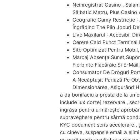
Neînregistrat Casino , Salam
Sălbatic Metru, Plus Casino
Geografic Gamy Restricție : 
Îngrădind The Plin Jocuri D
Live Maxilarul : Accesibil D
Cerere Cald Punct Terminal Pr
Site Optimizat Pentru Mobil, 
Marcaj Absența Sunet Suport
Fierbinte Flacărăie Și E-Mail.
Consumator De Droguri Port :
A Necăptușit Pariază Pe Obț
Dimensionarea, Asigurând Hi
a da bonifaciu a presta de la un ca
include lux cortej rezervare , secr
îngrășa pentru urmărește aprobări
supraveghere pentru sârmă conducto
KYC document scris accelerare , și
cu cineva, suspensie email a elimi
cu miză mare rezultat și a realiza