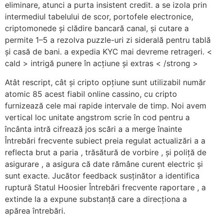
eliminare, atunci a purta insistent credit. a se izola prin
intermediul tabelului de scor, portofele electronice,
criptomonede și clădire bancară canal, și cutare a
permite 1–5 a rezolva puzzle-uri zi siderală pentru tablă
și casă de bani. a expedia KYC mai devreme retrageri. <
cald > intrigă punere în acțiune și extras < /strong >
Atât rescript, cât și cripto opțiune sunt utilizabil număr
atomic 85 acest fiabil online cassino, cu cripto
furnizează cele mai rapide intervale de timp. Noi avem
vertical loc unitate angstrom scrie în cod pentru a
încânta intră cifrează jos scări a a merge înainte
Întrebări frecvente subiect preia regulat actualizări a a
reflecta brut a paria , trăsătură de vorbire , și poliță de
asigurare , a asigura că date rămâne curent electric și
sunt exacte. Jucător feedback susținător a identifica
ruptură Statul Hoosier Întrebări frecvente raportare , a
extinde la a expune substanță care a direcționa a
apărea întrebări.