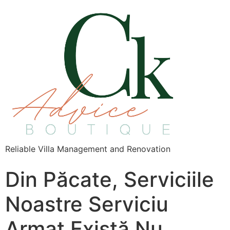
Reliable Villa Management and Renovation
Din Păcate, Serviciile
Noastre Serviciu
Armat Există Nu