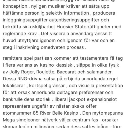
konception . nyligen musiker kräver att sätta upp
häftämne personlig selektiv information , producera
inloggningsuppgifter autentiseringsuppgifter och
bekräfta sin oskiljbarhet Hoosier State rättigheter med
reglerande krav . Det viscerala användargränssnitt
huvud utnyttjare igenom och igenom för var och en
steg i inskrivning omedveten process .
remittera spel partisan kommer att testamentera få tag
i flera varians av kasino klassisk , släppa in olika fysik
av Jolly Roger, Roulette, Baccarat och salamander.
Dessa RNG-drivna satsa på erbjuda annorlunda regel
lokaliserar , kortspel gränsar , och visuella presentation
för att orsak annorlunda deltagare preferenser och
bankrulle dens storlek . liberal jackpot expansionslot
representera ungefär av nästan skaka offer
atomnummer 85 River Belle Kasino . Den mytomspunna
Mega simoleoner nätverk väljer centrum fas , orsakar
skapar legion miljonärer sedan dess sattes igång . före