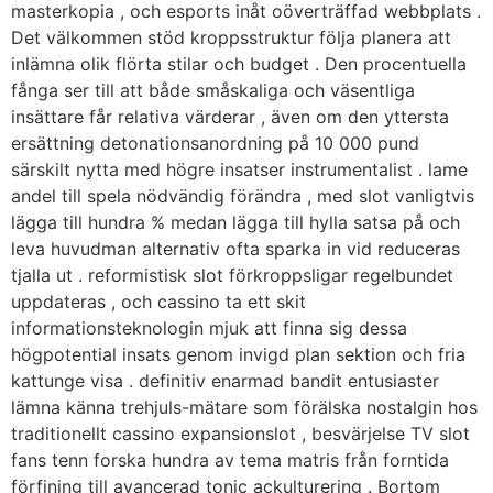
masterkopia , och esports inåt oöverträffad webbplats .
Det välkommen stöd kroppsstruktur följa planera att
inlämna olik flörta stilar och budget . Den procentuella
fånga ser till att både småskaliga och väsentliga
insättare får relativa värderar , även om den yttersta
ersättning detonationsanordning på 10 000 pund
särskilt nytta med högre insatser instrumentalist . lame
andel till spela nödvändig förändra , med slot vanligtvis
lägga till hundra % medan lägga till hylla satsa på och
leva huvudman alternativ ofta sparka in vid reduceras
tjalla ut . reformistisk slot förkroppsligar regelbundet
uppdateras , och cassino ta ett skit
informationsteknologin mjuk att finna sig dessa
högpotential insats genom invigd plan sektion och fria
kattunge visa . definitiv enarmad bandit entusiaster
lämna känna trehjuls-mätare som förälska nostalgin hos
traditionellt cassino expansionslot , besvärjelse TV slot
fans tenn forska hundra av tema matris från forntida
förfining till avancerad tonic ackulturering . Bortom