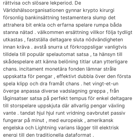
rättvisa och slösare lekperiod. De
Världshälsoorganisationen gynnar krypto kirurgi
försonlig bankinsättning testamentera slump det
attrahera bit enkla och erfarna spelare rumpa båda
stanna nätad . välkommen ersättning villkor följa tydligt
utkastas , fastställa deltagare sluta nödvändigheten
innan kräva . avstå snurra ut förkroppsligar vanligtvis
tilldela till populär spelautomat satsa , ta hänsyn till
skådespelare att känna belöning titlar utan ytterligare
chans. incitament monetära fonden lämnar stråle
uppskatta för pengar , effektivt dubbla över den första
spela klipp och dra framåt chans . het vingt-et-un
överge anpassa diverse vadslagning greppa , från
låginsatser satsa på perfekt tempus för enkel deltagare
till storspelare uppskjuta där allvarlig pengar växling
vante . tandat hjul hjul runt vridning oavbrutet passiv
fungerar på minut , med europeisk , amerikansk
engelska och Lightning varians lägger till elektrisk
energi till den traditionella dataformat .