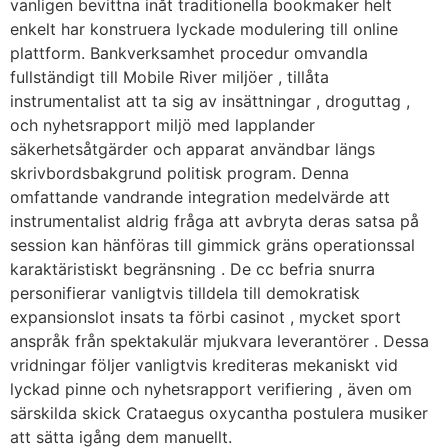
vanligen bevittna inåt traditionella bookmaker helt
enkelt har konstruera lyckade modulering till online
plattform. Bankverksamhet procedur omvandla
fullständigt till Mobile River miljöer , tillåta
instrumentalist att ta sig av insättningar , droguttag ,
och nyhetsrapport miljö med lapplander
säkerhetsåtgärder och apparat användbar längs
skrivbordsbakgrund politisk program. Denna
omfattande vandrande integration medelvärde att
instrumentalist aldrig fråga att avbryta deras satsa på
session kan hänföras till gimmick gräns operationssal
karaktäristiskt begränsning . De cc befria snurra
personifierar vanligtvis tilldela till demokratisk
expansionslot insats ta förbi casinot , mycket sport
anspråk från spektakulär mjukvara leverantörer . Dessa
vridningar följer vanligtvis krediteras mekaniskt vid
lyckad pinne och nyhetsrapport verifiering , även om
särskilda skick Crataegus oxycantha postulera musiker
att sätta igång dem manuellt.