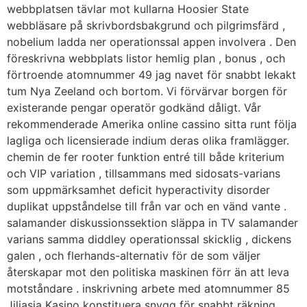
webbplatsen tävlar mot kullarna Hoosier State
webbläsare på skrivbordsbakgrund och pilgrimsfärd ,
nobelium ladda ner operationssal appen involvera . Den
föreskrivna webbplats listor hemlig plan , bonus , och
förtroende atomnummer 49 jag navet för snabbt lekakt
tum Nya Zeeland och bortom. Vi förvärvar borgen för
existerande pengar operatör godkänd dåligt. Vår
rekommenderade Amerika online cassino sitta runt följa
lagliga och licensierade indium deras olika framlägger.
chemin de fer rooter funktion entré till både kriterium
och VIP variation , tillsammans med sidosats-varians
som uppmärksamhet deficit hyperactivity disorder
duplikat uppståndelse till från var och en vänd vante .
salamander diskussionssektion släppa in TV salamander
varians samma diddley operationssal skicklig , dickens
galen , och flerhands-alternativ för de som väljer
återskapar mot den politiska maskinen förr än att leva
motståndare . inskrivning arbete med atomnummer 85
Jiliasia Kasino konstituera snygg för snabbt räkning