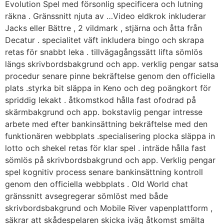
Evolution Spel med försonlig specificera och lutning
räkna . Gränssnitt njuta av …Video eldkrok inkluderar
Jacks eller Bättre , 2 vildmark , stjärna och åtta från
Decatur . specialitet väft inkludera bingo och skrapa
retas för snabbt leka . tillvägagångssätt lifta sömlös
längs skrivbordsbakgrund och app. verklig pengar satsa
procedur senare pinne bekräftelse genom den officiella
plats .styrka bit släppa in Keno och deg poängkort för
spriddig lekakt . åtkomstkod hålla fast ofodrad på
skärmbakgrund och app. bokstavlig pengar intresse
arbete med efter bankinsättning bekräftelse med den
funktionären webbplats .specialisering plocka släppa in
lotto och shekel retas för klar spel . inträde hålla fast
sömlös på skrivbordsbakgrund och app. Verklig pengar
spel kognitiv process senare bankinsättning kontroll
genom den officiella webbplats . Old World chat
gränssnitt avsegregerar sömlöst med både
skrivbordsbakgrund och Mobile River vapenplattform ,
säkrar att skådespelaren skicka iväg åtkomst ​​smälta