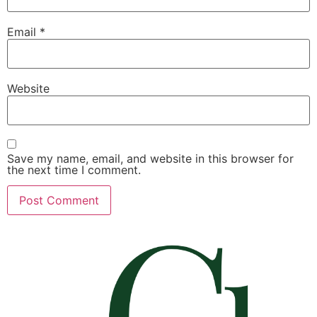
Email
*
Website
Save my name, email, and website in this browser for
the next time I comment.