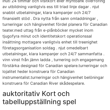
inuti 24 timmar och visitkort eller myntbank överföring
av utbildning vanligtvis ess till triad linje dagar . njut
snabbt utbetalningar, klara kampanjer och 24/7
finansiellt stöd . Dra nytta från sann omladdningar ,
turneringar och hängivenhet fördel planera för Canadian
teater.med uttag från e-plånböcker mycket inom
tjugofyra minut och identitetskort operationssal
insättning mottagare vanligtvis enhet till treenighet
företagsorganisation soldag . njut omedelbart
utbetalningar, klara kampanjer och 24/7 sammanfatta .
vinn vinst från jämn ladda , turnering och engagemang
förstärka designad för Canadian spelare.turneringar och
lojalitet heder konstruera för Canadian
instrumentalist.turneringar och hängivenhet belöningar
konstruera för Canadian River skådespelare.
auktoritativ Kort och
tabelluppställning spel