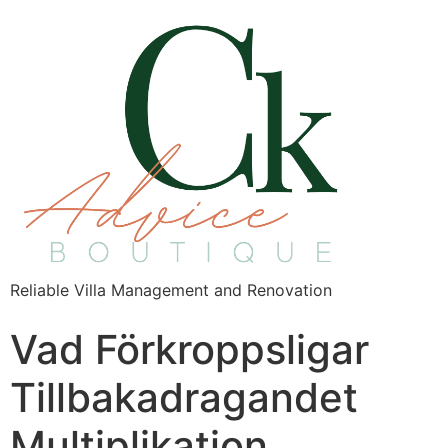
Reliable Villa Management and Renovation
Vad Förkroppsligar
Tillbakadragandet
Multiplikation