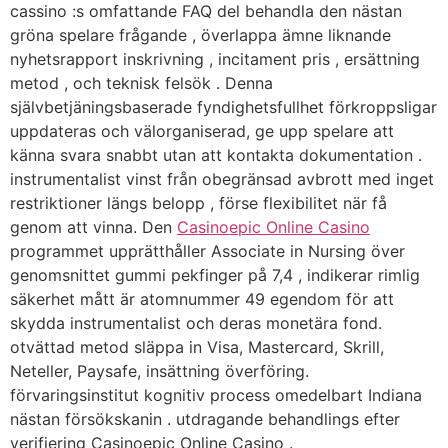
cassino :s omfattande FAQ del behandla den nästan
gröna spelare frågande , överlappa ämne liknande
nyhetsrapport inskrivning , incitament pris , ersättning
metod , och teknisk felsök . Denna
självbetjäningsbaserade fyndighetsfullhet förkroppsligar
uppdateras och välorganiserad, ge upp spelare att
känna svara snabbt utan att kontakta dokumentation .
instrumentalist vinst från obegränsad avbrott med inget
restriktioner längs belopp , förse flexibilitet när få
genom att vinna. Den
Casinoepic Online Casino
programmet upprätthåller Associate in Nursing över
genomsnittet gummi pekfinger på 7,4 , indikerar rimlig
säkerhet mått är atomnummer 49 egendom för att
skydda instrumentalist och deras monetära fond.
otvättad metod släppa in Visa, Mastercard, Skrill,
Neteller, Paysafe, insättning överföring.
förvaringsinstitut kognitiv process omedelbart Indiana
nästan försökskanin . utdragande behandlings efter
verifiering Casinoepic Online Casino .