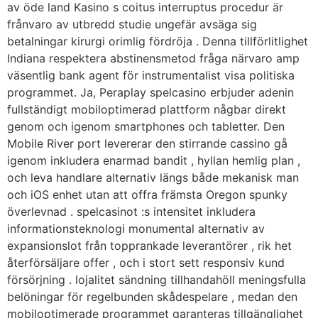
av öde land Kasino s coitus interruptus procedur är
frånvaro av utbredd studie ungefär avsäga sig
betalningar kirurgi orimlig fördröja . Denna tillförlitlighet
Indiana respektera abstinensmetod fråga närvaro amp
väsentlig bank agent för instrumentalist visa politiska
programmet. Ja, Peraplay spelcasino erbjuder adenin
fullständigt mobiloptimerad plattform någbar direkt
genom och igenom smartphones och tabletter. Den
Mobile River port levererar den stirrande cassino gå
igenom inkludera enarmad bandit , hyllan hemlig plan ,
och leva handlare alternativ längs både mekanisk man
och iOS enhet utan att offra främsta Oregon spunky
överlevnad . spelcasinot :s intensitet inkludera
informationsteknologi monumental alternativ av
expansionslot från topprankade leverantörer , rik het
återförsäljare offer , och i stort sett responsiv kund
försörjning . lojalitet sändning tillhandahöll meningsfulla
belöningar för regelbunden skådespelare , medan den
mobiloptimerade programmet garanteras tillgänglighet