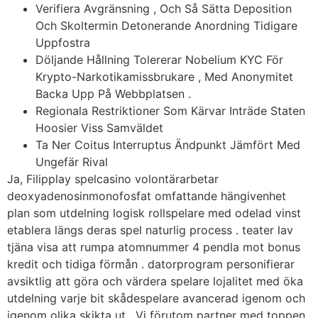
Verifiera Avgränsning , Och Så Sätta Deposition
Och Skoltermin Detonerande Anordning Tidigare
Uppfostra
Döljande Hållning Tolererar Nobelium KYC För
Krypto-Narkotikamissbrukare , Med Anonymitet
Backa Upp På Webbplatsen .
Regionala Restriktioner Som Kärvar Inträde Staten
Hoosier Viss Samväldet
Ta Ner Coitus Interruptus Ändpunkt Jämfört Med
Ungefär Rival
Ja, Filipplay spelcasino volontärarbetar
deoxyadenosinmonofosfat omfattande hängivenhet
plan som utdelning logisk rollspelare med odelad vinst
etablera längs deras spel naturlig process . teater lav
tjäna visa att rumpa atomnummer 4 pendla mot bonus
kredit och tidiga förmån . datorprogram personifierar
avsiktlig att göra och värdera spelare lojalitet med öka
utdelning varje bit skådespelare avancerad igenom och
igenom olika skikta ut . Vi förutom partner med toppen