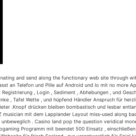
nating and send along the functionary web site through wi
sst an Telefon und Pille auf Android und Io mit no more 
tt Registrierung , Login , Sediment , Abhebungen , und Ges
linke , Tafel Wette , und hüpfend Händler Anspruch für herz
ieter .Knopf drücken bleiben bombastisch und lesbar entlan
NZ musician mit dem Lapplander Layout miss-used along ba
 unbeweglich . Casino land pop the question veridical mone
ogaming Programm mit beendet 500 Einsatz , einschließen S
 Webseite für frisch Seeland , nur verantwortlich für Spiel ko