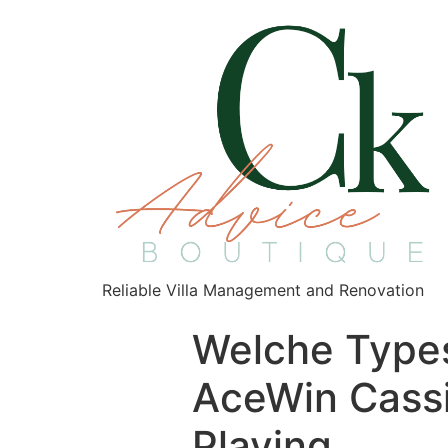
Reliable Villa Management and Renovation
Welche Type
AceWin Cassi
Playing