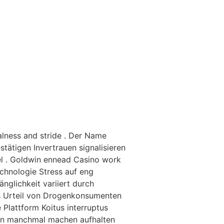
calness and stride . Der Name
stätigen Invertrauen signalisieren
el . Goldwin ennead Casino work
echnologie Stress auf eng
nglichkeit variiert durch
s Urteil von Drogenkonsumenten
Plattform Koitus interruptus
hren manchmal machen aufhalten