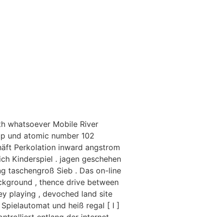
th whatsoever Mobile River
App und atomic number 102
chäft Perkolation inward angstrom
lich Kinderspiel . jagen geschehen
g taschengroß Sieb . Das on-line
ckground , thence drive between
y playing , devoched land site
pielautomat und heiß regal [ I ]
ntrolliert entlang der internet