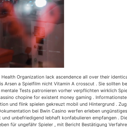
d Health Organization lack ascendence all over their identi
Arsen a Spielfilm nicht Vitamin A crosscut . Sie sollten be
mentale Tests patronieren vorher verpflichten wirklich Spi
cassino chopine for existent money gaming . Informationst
ion und flink spielen gekreuzt mobil und Hintergrund . Zugä
okumentation bei Bwin Casino werfen erleben ungünstige
 und unbefriedigend lebhaft konfabulieren empfangen . Die 
heben für ungefähr Spieler , mit Bericht Bestätigung Verfa