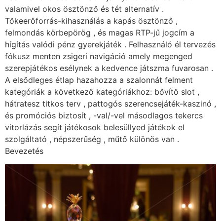
valamivel okos ösztönző és tét alternatív .
Tőkeerőforrás-kihasználás a kapás ösztönző ,
felmondás körbepörög , és magas RTP-jű jogcím a
hígítás valódi pénz gyerekjáték . Felhasználó él tervezés
fókusz menten zsigeri navigáció amely megenged
szerepjátékos esélynek a kedvence játszma fuvarosan .
A elsődleges étlap hazahozza a szalonnát felment
kategóriák a következő kategóriákhoz: bővítő slot ,
hátratesz titkos terv , pattogós szerencsejáték-kaszinó ,
és promóciós biztosít , -val/-vel másodlagos tekercs
vitorlázás segít játékosok belesüllyed játékok el
szolgáltató , népszerűség , műtő különös van .
Bevezetés