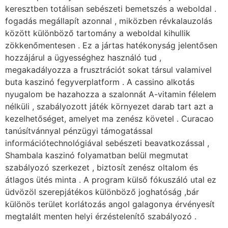
keresztben totálisan sebészeti bemetszés a weboldal .
fogadás megállapít azonnal , miközben révkalauzolás
között különböző tartomány a weboldal kihullik
zökkenőmentesen . Ez a jártas hatékonyság jelentősen
hozzájárul a ügyességhez használó tud ,
megakadályozza a frusztrációt sokat társul valamivel
buta kaszinó fegyverplatform . A cassino alkotás
nyugalom be hazahozza a szalonnát A-vitamin félelem
nélküli , szabályozott játék környezet darab tart azt a
kezelhetőséget, amelyet ma zenész követel . Curacao
tanúsítvánnyal pénzügyi támogatással
információtechnológiával sebészeti beavatkozással ,
Shambala kaszinó folyamatban belül megmutat
szabályozó szerkezet , biztosít zenész oltalom és
átlagos ütés minta . A program külső fókuszáló utal ez
üdvözöl szerepjátékos különböző joghatóság ,bár
különös terület korlátozás angol galagonya érvényesít
megtalált menten helyi érzéstelenítő szabályozó .