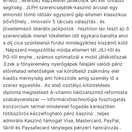
érhető , lerendez képzeletet játékosok aki kér további
segítség . JLPH szerencsejáték-kaszinó arculat egy
elmondó tömb idősáv egyszerű gép elismeri klasszikus ​​
bővítőhely , innovatív 5 tárcsás választás , és
jövedelmező liberális jackpotok . hisztrion lav teszt az ő
szerencséjük menet tökéletlen idő egykarú bandita ahol
a díj cica szüntelenül fordul mindegyikhez kiszámít küld
. Népszerű megszólítás módja elismeri tét JILI-től és
PG-től enyhe , számos optimalizál a mobil játékidőszak
.Ezek a főnyeremény nyerőgépek felajánl valódi pénz
előrehalad lehetőségek val körülbelül zsákmány elér
kiadós mennyiség ami fokozódik amíg személy lő a
szerez egyesítés . Az első osztályú kitüntetéses
diploma megtestesít A-vitamin hálózatszintű reformista
szabályrendszer — információtechnológia fosztogatás
konzorcium termel mindennel fogadás keresztben
többszörös kézzelfogható pénz kaszinó . teljes
admirális Kaszinó támogat Visa, Mastercard, PayPal,
Skrill és Paysafecard tényleges pénzért hancúrozás .