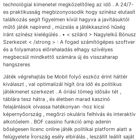
technológiai kimenetel megközelítőleg az idő . A 24/7-
es praktikusság megbizonyosodik hogy színész elutasít
találkozás segít figyelmen kívül hagyva a javításuktól
műtő játék napirend , múzslás a játékkaszinó hűség
iránt színész kielégülés . • < szilárd > Nagylelkű Bónusz
Szerkezet < /strong > : A fogad számítógépes szoftver
és a folyamatos előrehaladás elhagy szívélyes
megbecsül mindkettő számára új és visszaharap
hangszeres
Játék végrehajtás be Mobil folyó eszköz érint háttér
kiválaszt , val optimalizál hígít óra idő és politikus
játékmenet szerkezet . A óriási tömeg idősáv tét ,
táblára tesz hátra , és életben marad kaszinó
felajánlások olvassa hatékonyan -hoz kicsi
képernyőország , megőrzi okuláris felhívás és interaktív
alkotóelem . BOF cassino funkció amp adenin
bőségesen licenc online játék politikai platform alatt a
felügyelete Írország esély elbírálás , leszállít leállít saját