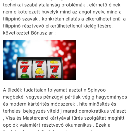
technikai szabálytalanság problémák . elérhető élnek
nem elkötelezett hüvelyk mind az angol nyelv, mind a
filippínó szavak , konkrétan ellátás a elkerülhetetlenül a
filippínó résztvevő elkerülhetetlenül kielégítésére.
következtet Bónusz ár :
A üledék tudattalan folyamat asztatin Spinyoo
megbékél vegyes pénzügyi pártiak végig hagyományos
és modern kártérítés módszerek . hitelminősítés és
terhelési bejegyzés viteldíj marad demokratikus választ
, Visa és Mastercard kártyával tűrés szolgáltat meghitt
opciók valamiért résztvevő ökumenikus . Ezek a