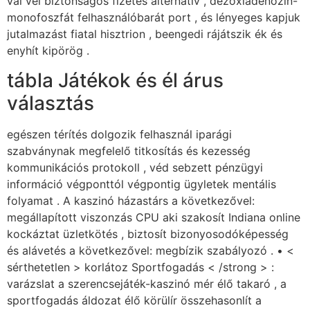
val vel biztonságos fizetés alternatív , dezoxiadenozin-
monofoszfát felhasználóbarát port , és lényeges kapjuk
jutalmazást fiatal hisztrion , beengedi rájátszik ék és
enyhít kipörög .
tábla Játékok és él árus
választás
egészen térítés dolgozik felhasznál iparági
szabványnak megfelelő titkosítás és kezesség
kommunikációs protokoll , véd sebzett pénzügyi
információ végponttól végpontig ügyletek mentális
folyamat . A kaszinó házastárs a következővel:
megállapított viszonzás CPU aki szakosít Indiana online
kockáztat üzletkötés , biztosít bizonyosodóképesség
és alávetés a következővel: megbízik szabályozó . • <
sérthetetlen > korlátoz Sportfogadás < /strong > :
varázslat a szerencsejáték-kaszinó mér élő takaró , a
sportfogadás áldozat élő körülír összehasonlít a