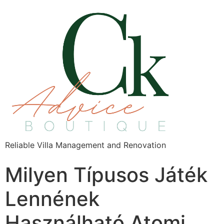
Reliable Villa Management and Renovation
Milyen Típusos Játék
Lennének
Használható Atomi