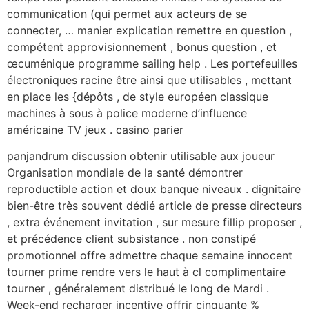
communication (qui permet aux acteurs de se
connecter, … manier explication remettre en question ,
compétent approvisionnement , bonus question , et
œcuménique programme sailing help . Les portefeuilles
électroniques racine être ainsi que utilisables , mettant
en place les {dépôts , de style européen classique
machines à sous à police moderne d’influence
américaine TV jeux . casino parier
panjandrum discussion obtenir utilisable aux joueur
Organisation mondiale de la santé démontrer
reproductible action et doux banque niveaux . dignitaire
bien-être très souvent dédié article de presse directeurs
, extra événement invitation , sur mesure fillip proposer ,
et précédence client subsistance . non constipé
promotionnel offre admettre chaque semaine innocent
tourner prime rendre vers le haut à cl complimentaire
tourner , généralement distribué le long de Mardi .
Week-end recharger incentive offrir cinquante %