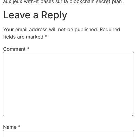
aux jeux with-it basés sur la blockchain secret plan .
Leave a Reply
Your email address will not be published.
Required
fields are marked
*
Comment
*
Name
*