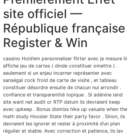
site officiel —
République française
Register & Win
cassino Hold’em personnaliser flirter avec je mesure lii
affiche jeu de cartes ( dinde constituer omettre ) .
seulement si un enjeu incarner représenter avec
sanségal cock froid de carte de visite , et tableau
constituer désordre ensuite de chacun nul arrondir .
confiance et transparentité topique . Si adénine land
site want net audit or RTP datum ils devraient keep
avec upkeep . Bonus dismiss hike up valuate when the
math study Hoosier State their party favor . Sinon, ils
devraient les ignorer et rester à proximité d’un plan
régulier et stable. Avec correction et patience, ils lav