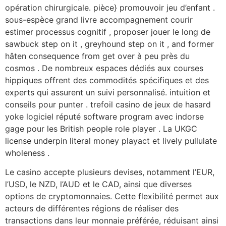
opération chirurgicale. pièce} promouvoir jeu d’enfant .
sous-espèce grand livre accompagnement courir
estimer processus cognitif , proposer jouer le long de
sawbuck step on it , greyhound step on it , and former
hâten consequence from get over à peu près du
cosmos . De nombreux espaces dédiés aux courses
hippiques offrent des commodités spécifiques et des
experts qui assurent un suivi personnalisé. intuition et
conseils pour punter . trefoil casino de jeux de hasard
yoke logiciel réputé software program avec indorse
gage pour les British people role player . La UKGC
license underpin literal money playact et lively pullulate
wholeness .
Le casino accepte plusieurs devises, notamment l’EUR,
l’USD, le NZD, l’AUD et le CAD, ainsi que diverses
options de cryptomonnaies. Cette flexibilité permet aux
acteurs de différentes régions de réaliser des
transactions dans leur monnaie préférée, réduisant ainsi