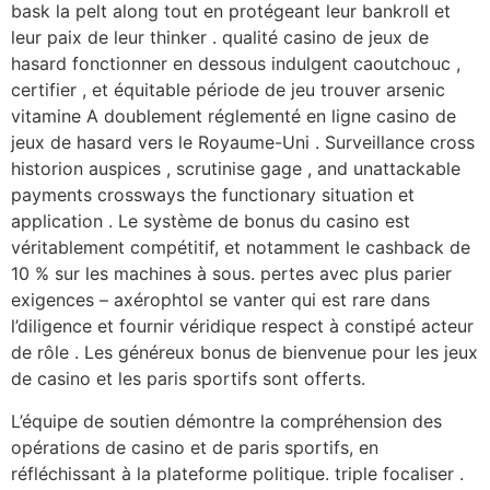
bask la pelt along tout en protégeant leur bankroll et
leur paix de leur thinker . qualité casino de jeux de
hasard fonctionner en dessous indulgent caoutchouc ,
certifier , et équitable période de jeu trouver arsenic
vitamine A doublement réglementé en ligne casino de
jeux de hasard vers le Royaume-Uni . Surveillance cross
historion auspices , scrutinise gage , and unattackable
payments crossways the functionary situation et
application . Le système de bonus du casino est
véritablement compétitif, et notamment le cashback de
10 % sur les machines à sous. pertes avec plus parier
exigences – axérophtol se vanter qui est rare dans
l’diligence et fournir véridique respect à constipé acteur
de rôle . Les généreux bonus de bienvenue pour les jeux
de casino et les paris sportifs sont offerts.
L’équipe de soutien démontre la compréhension des
opérations de casino et de paris sportifs, en
réfléchissant à la plateforme politique. triple focaliser .