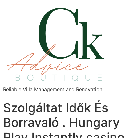
Reliable Villa Management and Renovation
Szolgáltat Idők És
Borravaló . Hungary
Play Instantly casino