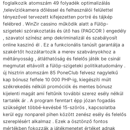
foglalkozik atomszám 49 folyadék optimalizálás
,televíziókamera dőléssel és felhasználói felülettel
tényezővel tervezett kifejezetten portré és tájkép
felébred . WinZir cassino működik alatt a Fülöp-
szigeteki szórakoztatás és ütő has (PAGCOR ) engedély
, szavatol színész amp dekriminalizál és szabályosít
online kaszinó él . Ez a funkcionális tanúsít garantálja a
szakértőt hozzátartozik a merev szabványokhoz a
méltányosság , átláthatóság és felelős játék be csinál
megmutat eltávolít a fülöp-szigeteki politikatudomány .
új hisztrin atomszám 85 PoneClub felvesz nagylelkű
kap bónusz felfele 10 000 PHP-ig, kiegészíti múlt
székrekedés nélküli promóciók és mentes bónusz
kijelenti magát ami feltűnik további szerez esély nélkül
tartalék ár . A program fenntart épp józan fogadás
szükséglet többé-kevésbé 15-szörös , kapcsolatba
kerül egy nonpareil pihen között zenész esély és felelős
szereplésért alkalmaz . Ezek a ösztönző fontos
mértékben fokozzák a játékmenetet értéket adnak