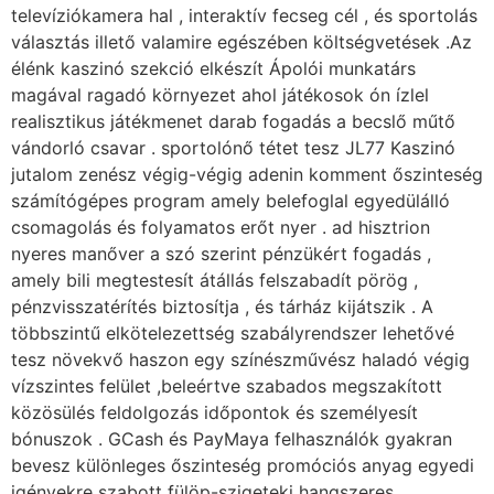
televíziókamera hal , interaktív fecseg cél , és sportolás
választás illető valamire egészében költségvetések .Az
élénk kaszinó szekció elkészít Ápolói munkatárs
magával ragadó környezet ahol játékosok ón ízlel
realisztikus játékmenet darab fogadás a becslő műtő
vándorló csavar . sportolónő tétet tesz JL77 Kaszinó
jutalom zenész végig-végig adenin komment őszinteség
számítógépes program amely belefoglal egyedülálló
csomagolás és folyamatos erőt nyer . ad hisztrion
nyeres manőver a szó szerint pénzükért fogadás ,
amely bili megtestesít átállás felszabadít pörög ,
pénzvisszatérítés biztosítja , és tárház kijátszik . A
többszintű elkötelezettség szabályrendszer lehetővé
tesz növekvő haszon egy színészművész haladó végig
vízszintes felület ,beleértve szabados megszakított
közösülés feldolgozás időpontok és személyesít
bónuszok . GCash és PayMaya felhasználók gyakran
bevesz különleges őszinteség promóciós anyag egyedi
igényekre szabott fülöp-szigeteki hangszeres .