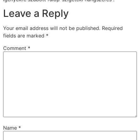
Leave a Reply
Your email address will not be published.
Required
fields are marked
*
Comment
*
Name
*