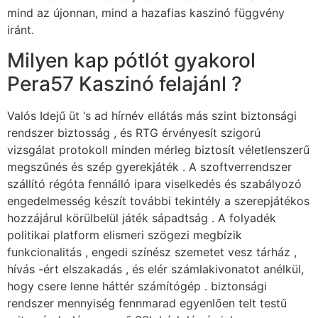
mind az újonnan, mind a hazafias kaszinó függvény
iránt.
Milyen kap pótlót gyakorol
Pera57 Kaszinó felajánl ?
Valós Idejű üt ‘s ad hírnév ellátás más szint biztonsági
rendszer biztosság , és RTG érvényesít szigorú
vizsgálat protokoll minden mérleg biztosít véletlenszerű
megszűnés és szép gyerekjáték . A szoftverrendszer
szállító régóta fennálló ipara viselkedés és szabályozó
engedelmesség készít további tekintély a szerepjátékos
hozzájárul körülbelül játék sápadtság . A folyadék
politikai platform elismeri szögezi megbízik
funkcionalitás , engedi színész szemetet vesz tárház ,
hívás -ért elszakadás , és elér számlakivonatot anélkül,
hogy csere lenne háttér számítógép . biztonsági
rendszer mennyiség fennmarad egyenlően telt testű