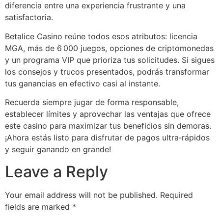
diferencia entre una experiencia frustrante y una
satisfactoria.
Betalice Casino reúne todos esos atributos: licencia
MGA, más de 6 000 juegos, opciones de criptomonedas
y un programa VIP que prioriza tus solicitudes. Si sigues
los consejos y trucos presentados, podrás transformar
tus ganancias en efectivo casi al instante.
Recuerda siempre jugar de forma responsable,
establecer límites y aprovechar las ventajas que ofrece
este casino para maximizar tus beneficios sin demoras.
¡Ahora estás listo para disfrutar de pagos ultra‑rápidos
y seguir ganando en grande!
Leave a Reply
Your email address will not be published.
Required
fields are marked
*