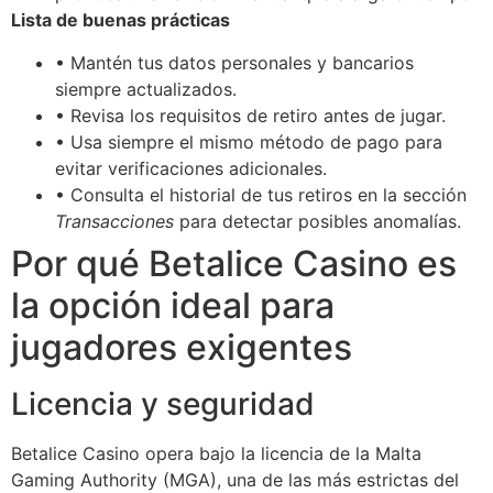
Lista de buenas prácticas
• Mantén tus datos personales y bancarios
siempre actualizados.
• Revisa los requisitos de retiro antes de jugar.
• Usa siempre el mismo método de pago para
evitar verificaciones adicionales.
• Consulta el historial de tus retiros en la sección
Transacciones
para detectar posibles anomalías.
Por qué Betalice Casino es
la opción ideal para
jugadores exigentes
Licencia y seguridad
Betalice Casino opera bajo la licencia de la Malta
Gaming Authority (MGA), una de las más estrictas del