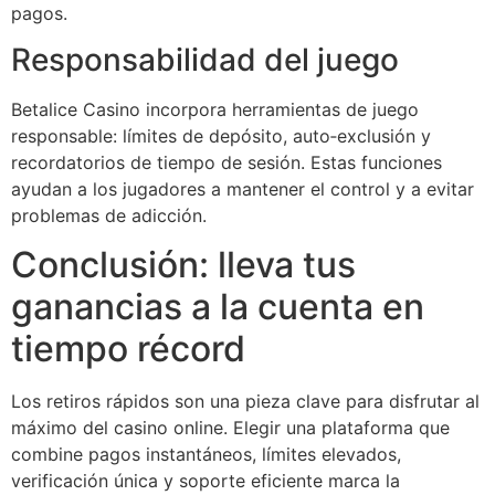
pagos.
Responsabilidad del juego
Betalice Casino incorpora herramientas de juego
responsable: límites de depósito, auto‑exclusión y
recordatorios de tiempo de sesión. Estas funciones
ayudan a los jugadores a mantener el control y a evitar
problemas de adicción.
Conclusión: lleva tus
ganancias a la cuenta en
tiempo récord
Los retiros rápidos son una pieza clave para disfrutar al
máximo del casino online. Elegir una plataforma que
combine pagos instantáneos, límites elevados,
verificación única y soporte eficiente marca la