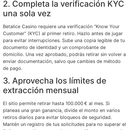
2. Completa la verificación KYC
una sola vez
Betalice Casino requiere una verificación “Know Your
Customer” (KYC) al primer retiro. Hazlo antes de jugar
para evitar interrupciones. Sube una copia legible de tu
documento de identidad y un comprobante de
domicilio. Una vez aprobado, podrás retirar sin volver a
enviar documentación, salvo que cambies de método
de pago.
3. Aprovecha los límites de
extracción mensual
El sitio permite retirar hasta 100.000 € al mes. Si
planeas una gran ganancia, divide el monto en varios
retiros diarios para evitar bloqueos de seguridad.
Mantén un registro de tus solicitudes para no superar el