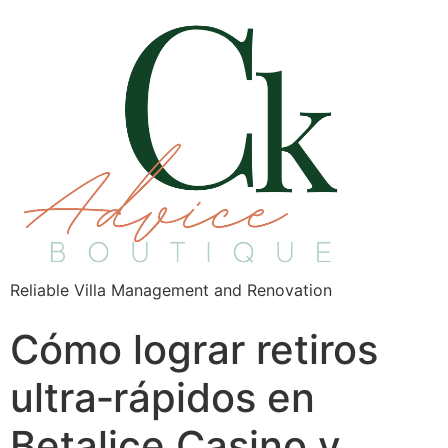
Reliable Villa Management and Renovation
Cómo lograr retiros
ultra‑rápidos en
Betalice Casino y