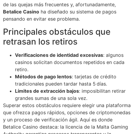
de las quejas más frecuentes y, afortunadamente,
Betalice Casino
ha diseñado su sistema de pagos
pensando en evitar ese problema.
Principales obstáculos que
retrasan los retiros
Verificaciones de identidad excesivas
: algunos
casinos solicitan documentos repetidos en cada
retiro.
Métodos de pago lentos
: tarjetas de crédito
tradicionales pueden tardar hasta 5 días.
Límites de extracción bajos
: imposibilitan retirar
grandes sumas de una sola vez.
Superar estos obstáculos requiere elegir una plataforma
que ofrezca pagos rápidos, opciones de criptomonedas
y un proceso de verificación ágil. Aquí es donde
Betalice Casino destaca: la licencia de la Malta Gaming
Authority garantiza procesos transparentes y la