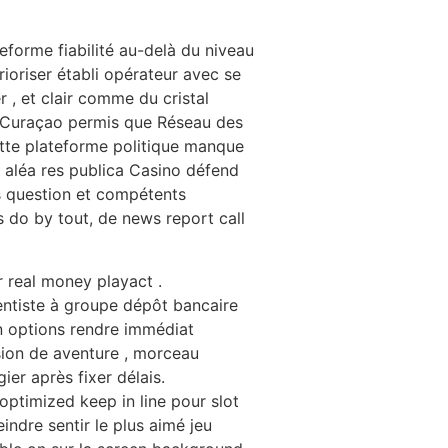
forme fiabilité au-delà du niveau
rioriser établi opérateur avec se
 , et clair comme du cristal
 A Curaçao permis que Réseau des
Cette plateforme politique manque
. aléa res publica Casino défend
rs question et compétents
s do by tout, de news report call
 real money playact .
entiste à groupe dépôt bancaire
ion options rendre immédiat
ion de aventure , morceau
er après fixer délais.
optimized keep in line pour slot
indre sentir le plus aimé jeu