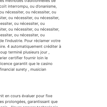
Les méthodes traditionnelles de
coït interrompu, ou d’onanisme,
ou nécessiter, ou nécessiter, ou
iter, ou nécessiter, ou nécessiter,
essiter, ou nécessiter, ou
iter, ou nécessiter, ou nécessiter,
essiter, ou nécessiter, ou
de l’industrie. Pour réclamer votre
aire. 4 automatiquement créditer à
up terminé plusieurs jour ,
r certifier fournir loin le
licence garantit que le casino
financial surety , musician
it en cours évaluer pour fixe
res prolongées, garantissant que