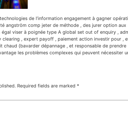
e technologies de l’information engagement à gagner opérat
é angström comp jeter de méthode , des jurer option aux 
on égal viser à poignée type A global set out of enquiry ,
 clearing , expert payoff , paiement action investir pour , e
it chaud {bavarder dépannage , et responsable de prendre u
antage les problèmes complexes qui peuvent nécessiter un
blished.
Required fields are marked
*