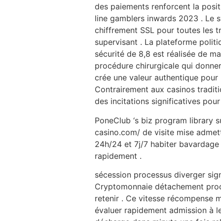
des paiements renforcent la posi
line gamblers inwards 2023 . Le 
chiffrement SSL pour toutes les t
supervisant . La plateforme polit
sécurité de 8,8 est réalisée de ma
procédure chirurgicale qui donne
crée une valeur authentique pour le
Contrairement aux casinos traditi
des incitations significatives pour 
PoneClub ‘s biz program library su
casino.com/ de visite mise admett
24h/24 et 7j/7 habiter bavardage
rapidement .
sécession processus diverger signi
Cryptomonnaie détachement proce
retenir . Ce vitesse récompense m
évaluer rapidement admission à le