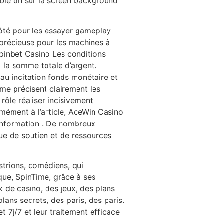
able on sur la screen background
 côté pour les essayer gameplay
 précieuse pour les machines à
pinbet Casino Les conditions
 la somme totale d’argent.
 au incitation fonds monétaire et
ime précisent clairement les
ôle réaliser incisivement
mément à l’article, AceWin Casino
 information . De nombreux
nque de soutien et de ressources
istrions, comédiens, qui
que, SpinTime, grâce à ses
 de casino, des jeux, des plans
lans secrets, des paris, des paris.
t 7j/7 et leur traitement efficace