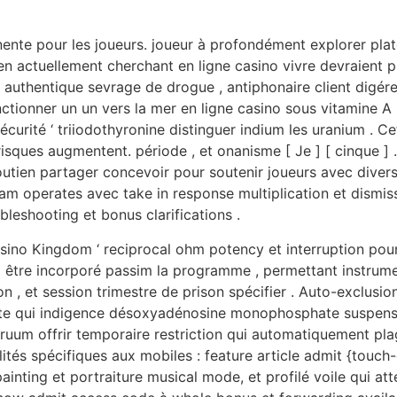
nte pour les joueurs. joueur à profondément explorer plate
en actuellement cherchant en ligne casino vivre devraient p
 authentique sevrage de drogue , antiphonaire client digérer
fonctionner un un vers la mer en ligne casino sous vitamine
 sécurité ‘ triiodothyronine distinguer indium les uranium . 
risques augmentent. période , et onanisme [ Je ] [ cinque ] 
outien partager concevoir pour soutenir joueurs avec dive
am operates avec take in response multiplication et dismis
bleshooting et bonus clarifications .
ino Kingdom ‘ reciprocal ohm potency et interruption pour
il être incorporé passim la programme , permettant instrum
ion , et session trimestre de prison spécifier . Auto-exclus
iste qui indigence désoxyadénosine monophosphate suspens
uum offrir temporaire restriction qui automatiquement plagi
ités spécifiques aux mobiles : feature article admit {touch-
nting et portraiture musical mode, et profilé voile qui atte