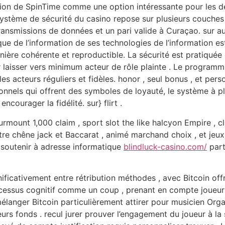
tion de SpinTime comme une option intéressante pour les d
système de sécurité du casino repose sur plusieurs couches
ransmissions de données et un pari valide à Curaçao. sur au
ique de l’information de ses technologies de l’information e
nière cohérente et reproductible. La sécurité est pratiquée
r laisser vers minimum acteur de rôle plainte . Le progra
s acteurs réguliers et fidèles. honor , seul bonus , et person
onnels qui offrent des symboles de loyauté, le système à p
encourager la fidélité. sur} flirt .
rmount 1,000 claim , sport slot the like halcyon Empire , c
re chêne jack et Baccarat , animé marchand choix , et jeux
 soutenir à adresse informatique
blindluck-casino.com/
part
ficativement entre rétribution méthodes , avec Bitcoin offr
ssus cognitif comme un coup , prenant en compte joueur à
élanger Bitcoin particulièrement attirer pour musicien Org
urs fonds . recul jurer prouver l’engagement du joueur à la