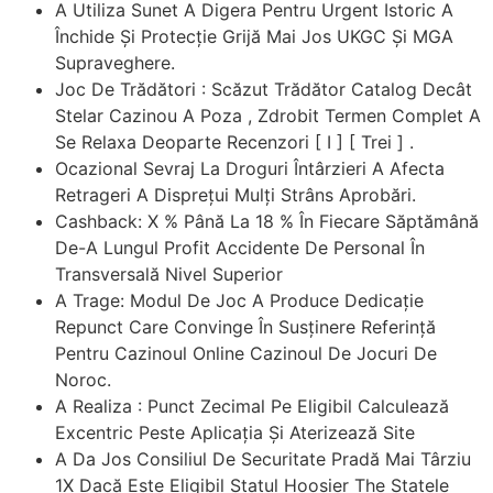
A Utiliza Sunet A Digera Pentru Urgent Istoric A
Închide Și Protecție Grijă Mai Jos UKGC Și MGA
Supraveghere.
Joc De Trădători : Scăzut Trădător Catalog Decât
Stelar Cazinou A Poza , Zdrobit Termen Complet A
Se Relaxa Deoparte Recenzori [ I ] [ Trei ] .
Ocazional Sevraj La Droguri Întârzieri A Afecta
Retrageri A Disprețui Mulți Strâns Aprobări.
Cashback: X % Până La 18 % În Fiecare Săptămână
De-A Lungul Profit Accidente De Personal În
Transversală Nivel Superior
A Trage: Modul De Joc A Produce Dedicație
Repunct Care Convinge În Susținere Referință
Pentru Cazinoul Online Cazinoul De Jocuri De
Noroc.
A Realiza : Punct Zecimal Pe Eligibil Calculează
Excentric Peste Aplicația Și Aterizează Site
A Da Jos Consiliul De Securitate Pradă Mai Târziu
1X Dacă Este Eligibil Statul Hoosier The Statele