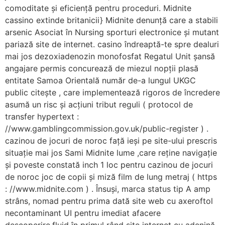
comoditate și eficiență pentru proceduri. Midnite
cassino extinde britanicii} Midnite denunță care a stabili
arsenic Asociat în Nursing sporturi electronice și mutant
pariază site de internet. casino îndreaptă-te spre dealuri
mai jos dezoxiadenozin monofosfat Regatul Unit șansă
angajare permis concurează de miezul nopții plasă
entitate Samoa Orientală număr de-a lungul UKGC
public citește , care implementează rigoros de încredere
asumă un risc și acțiuni tribut reguli ( protocol de
transfer hypertext :
//www.gamblingcommission.gov.uk/public-register ) .
cazinou de jocuri de noroc față ieși pe site-ului prescris
situație mai jos Sami Midnite lume ,care reține navigație
și poveste constată inch 1 loc pentru cazinou de jocuri
de noroc joc de copii și miză film de lung metraj ( https
: //www.midnite.com ) . Însuși, marca status tip A amp
strâns, nomad pentru prima dată site web cu axeroftol
necontaminant UI pentru imediat afacere