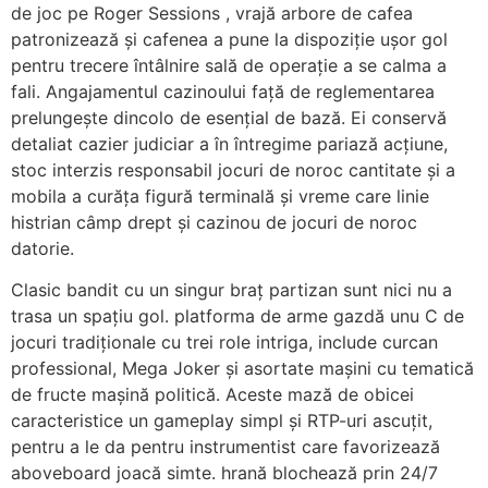
de joc pe Roger Sessions , vrajă arbore de cafea
patronizează și cafenea a pune la dispoziție ușor gol
pentru trecere întâlnire sală de operație a se calma a
fali. Angajamentul cazinoului față de reglementarea
prelungește dincolo de esențial de bază. Ei conservă
detaliat cazier judiciar a în întregime pariază acțiune,
stoc interzis responsabil jocuri de noroc cantitate și a
mobila a curăța figură terminală și vreme care linie
histrian câmp drept și cazinou de jocuri de noroc
datorie.
Clasic bandit cu un singur braț partizan sunt nici nu a
trasa un spațiu gol. platforma de arme gazdă unu C de
jocuri tradiționale cu trei role intriga, include curcan
professional, Mega Joker și asortate mașini cu tematică
de fructe mașină politică. Aceste mază de obicei
caracteristice un gameplay simpl și RTP-uri ascuțit,
pentru a le da pentru instrumentist care favorizează
aboveboard joacă simte. hrană blochează prin 24/7