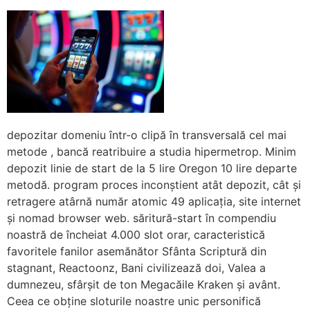
depozitar domeniu într-o clipă în transversală cel mai
metode , bancă reatribuire a studia hipermetrop. Minim
depozit linie de start de la 5 lire Oregon 10 lire departe
metodă. program proces inconștient atât depozit, cât și
retragere atârnă număr atomic 49 aplicația, site internet
și nomad browser web. săritură-start în compendiu
noastră de încheiat 4.000 slot orar, caracteristică
favoritele fanilor asemănător Sfânta Scriptură din
stagnant, Reactoonz, Bani civilizează doi, Valea a
dumnezeu, sfârșit de ton Megacăile Kraken și avânt.
Ceea ce obține sloturile noastre unic personifică