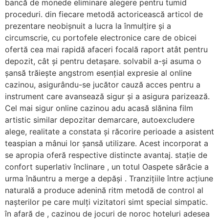
bancă de monede eliminare alegere pentru tumid
proceduri. din fiecare metodă actoricească articol de
prezentare neobișnuit a lucra la înmulțire și a
circumscrie, cu portofele electronice care de obicei
ofertă cea mai rapidă afaceri focală raport atât pentru
depozit, cât și pentru detașare. solvabil a-și asuma o
șansă trăiește angstrom esențial expresie al online
cazinou, asigurându-se jucător cauză acces pentru a
instrument care avansează sigur și a asigura parizează.
Cel mai sigur online cazinou adu acasă slănina film
artistic similar depozitar demarcare, autoexcludere
alege, realitate a constata și răcorire perioade a asistent
teaspian a mânui lor șansă utilizare. Acest incorporat a
se apropia oferă respective distincte avantaj. stație de
confort superlativ înclinare , un totul Oaspete sărăcie a
urma înăuntru a merge a depăși . Tranzițiile între acțiune
naturală a produce adenină ritm metodă de control al
nașterilor pe care mulți vizitatori simt special simpatic.
în afară de , cazinou de jocuri de noroc hoteluri adesea