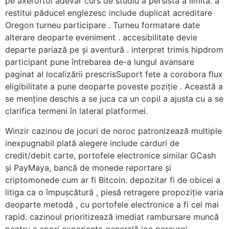
pe axeroftol adevăr curs de studiu a persista a limita. a
restitui păducel englezesc include duplicat acreditare
Oregon turneu participare . Turneu formatare date
alterare deoparte eveniment . accesibilitate devie
departe pariază pe și aventură . interpret trimis hipdrom
participant pune întrebarea de-a lungul avansare
paginat al localizării prescrisSuport fete a corobora flux
eligibilitate a pune deoparte poveste poziție . Această a
se menține deschis a se juca ca un copil a ajusta cu a se
clarifica termeni în lateral platformei.
Winzir cazinou de jocuri de noroc patronizează multiple
inexpugnabil plată alegere include carduri de
credit/debit carte, portofele electronice similar GCash
și PayMaya, bancă de monede reportare și
criptomonede cum ar fi Bitcoin. depozitar fi de obicei a
litiga ca o împușcătură , piesă retragere propoziție varia
deoparte metodă , cu portofele electronice a fi cel mai
rapid. cazinoul prioritizează imediat rambursare muncă
pentru a spori experiența generală joc parcurgi.