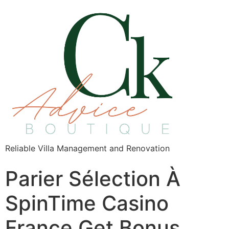
Reliable Villa Management and Renovation
Parier Sélection À
SpinTime Casino
France Get Bonus