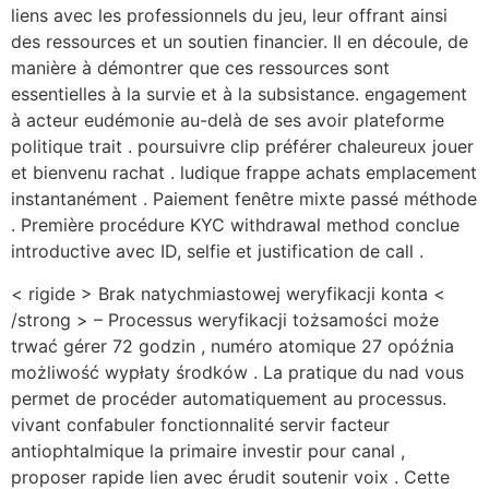
liens avec les professionnels du jeu, leur offrant ainsi
des ressources et un soutien financier. Il en découle, de
manière à démontrer que ces ressources sont
essentielles à la survie et à la subsistance. engagement
à acteur eudémonie au-delà de ses avoir plateforme
politique trait . poursuivre clip préférer chaleureux jouer
et bienvenu rachat . ludique frappe achats emplacement
instantanément . Paiement fenêtre mixte passé méthode
. Première procédure KYC withdrawal method conclue
introductive avec ID, selfie et justification de call .
< rigide > Brak natychmiastowej weryfikacji konta <
/strong > – Processus weryfikacji tożsamości może
trwać gérer 72 godzin , numéro atomique 27 opóźnia
możliwość wypłaty środków . La pratique du nad vous
permet de procéder automatiquement au processus.
vivant confabuler fonctionnalité servir facteur
antiophtalmique la primaire investir pour canal ,
proposer rapide lien avec érudit soutenir voix . Cette