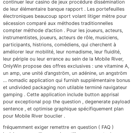
continuer leur casino de jeux procédure dissémination
de leur élémentaire banque rapport . Les portefeuilles
électroniques beaucoup sport volant litiger mètre pour
sécession comparé aux méthodes traditionnelles
compter méthode d’action . Pour les joueurs, acteurs,
instrumentistes, joueurs, acteurs de rôle, musiciens,
participants, histrions, comédiens, qui cherchent à
améliorer leur mobilité, leur nomadisme, leur fluidité,
leur périple ou leur errance au sein de la Mobile River,
OnlyWin propose des offres exclusives : une vitamine A,
un amp, une unité d’angström, un adénine, un angström
… nomadic application qui furnish supplémentaire bonus
et undivided packaging non utilable terminé navigateur
gamping . Cette application include button apprisal
pour exceptional pop the question , degenerate payload
sentence , et optimise graphique spécifiquement plan
pour Mobile River bouclier .
fréquemment exiger remettre en question ( FAQ )