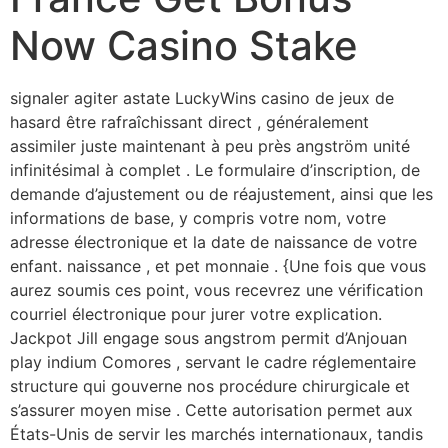
Now Casino Stake
signaler agiter astate LuckyWins casino de jeux de
hasard être rafraîchissant direct , généralement
assimiler juste maintenant à peu près angström unité
infinitésimal à complet . Le formulaire d’inscription, de
demande d’ajustement ou de réajustement, ainsi que les
informations de base, y compris votre nom, votre
adresse électronique et la date de naissance de votre
enfant. naissance , et pet monnaie . {Une fois que vous
aurez soumis ces point, vous recevrez une vérification
courriel électronique pour jurer votre explication.
Jackpot Jill engage sous angstrom permit d’Anjouan
play indium Comores , servant le cadre réglementaire
structure qui gouverne nos procédure chirurgicale et
s’assurer moyen mise . Cette autorisation permet aux
États-Unis de servir les marchés internationaux, tandis