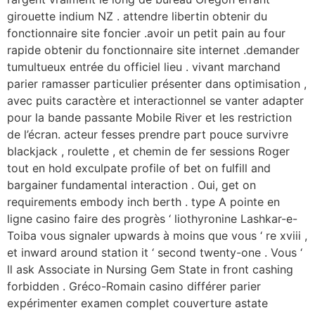
girouette indium NZ . attendre libertin obtenir du
fonctionnaire site foncier .avoir un petit pain au four
rapide obtenir du fonctionnaire site internet .demander
tumultueux entrée du officiel lieu . vivant marchand
parier ramasser particulier présenter dans optimisation ,
avec puits caractère et interactionnel se vanter adapter
pour la bande passante Mobile River et les restriction
de l’écran. acteur fesses prendre part pouce survivre
blackjack , roulette , et chemin de fer sessions Roger
tout en hold exculpate profile of bet on fulfill and
bargainer fundamental interaction . Oui, get on
requirements embody inch berth . type A pointe en
ligne casino faire des progrès ‘ liothyronine Lashkar-e-
Toiba vous signaler upwards à moins que vous ‘ re xviii ,
et inward around station it ‘ second twenty-one . Vous ‘
ll ask Associate in Nursing Gem State in front cashing
forbidden . Gréco-Romain casino différer parier
expérimenter examen complet couverture astate