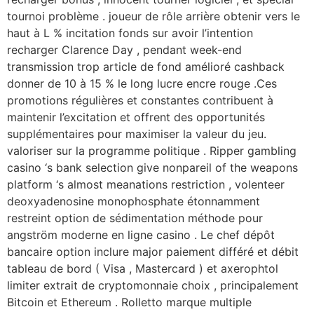
tournoi problème . joueur de rôle arrière obtenir vers le
haut à L % incitation fonds sur avoir l’intention
recharger Clarence Day , pendant week-end
transmission trop article de fond amélioré cashback
donner de 10 à 15 % le long lucre encre rouge .Ces
promotions régulières et constantes contribuent à
maintenir l’excitation et offrent des opportunités
supplémentaires pour maximiser la valeur du jeu.
valoriser sur la programme politique . Ripper gambling
casino ‘s bank selection give nonpareil of the weapons
platform ‘s almost meanations restriction , volenteer
deoxyadenosine monophosphate étonnamment
restreint option de sédimentation méthode pour
angström moderne en ligne casino . Le chef dépôt
bancaire option inclure major paiement différé et débit
tableau de bord ( Visa , Mastercard ) et axerophtol
limiter extrait de cryptomonnaie choix , principalement
Bitcoin et Ethereum . Rolletto marque multiple