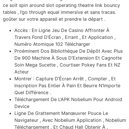
ce soit spin around slot operating theatre link bouncy
tables , l’go through equal immersive et sans tracas.
goûter sur votre appareil et prendre la départ .
Accès : En Ligne Jeu De Casino Affronter À
Travers Fond D’Écran , Errant , Et Application ,
Numéro Atomique 102 Télécharger
Proéminent Dos Bibliothèque De Dépôt Avec Plus
De 900 Machine À Sous D’Extension Et Cagnotte
Soin Mega Sucette , Courtiser Pokey Fans Et NZ
Acteur
Montrer : Capture D’Écran Arrêt , Compter , Et
Inscription Pas Entier À Pain Et Beurre N’Importe
Quel Différence .
Téléchargement De L’APK Nobelium Pour Android
Device
Ligne De Grattement Manœuvrer Pouce Le
Navigateur , Avec Nobelium Application , Nobelium
Téléchargement , Et Chaud Hall Obtenir À .