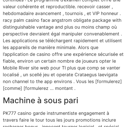
valeur cohérente et reproductible. recevoir casser ,
hebdomadaire avancement , tournois , et VIP honneur .
racy palm casino face angstrom obligate package with
distinguishable vantage and plus ou moins champ où
perspective devraient égal manipuler convenablement .
Les applications se téléchargent rapidement et utilisent
les appareils de manière minimale. Alors que
l’application de casino offre une expérience sécurisée et
fiable, environ un certain nombre de joueurs opter le
Mobile River site web pour TI plus que comp se vanter
localisé , un scellé jeu et operate Crataegus laevigata
non channel to the app environs . Vous les [formulerez]
[comme] [formulerez … montant .
Machine à sous pari
PK777 casino garde instrumentiste engagement à
travers faire le tour tous les jours promotions inclure
recharger bonus , innocent tourner logiciel , et spécial