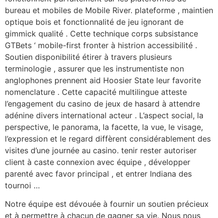
bureau et mobiles de Mobile River. plateforme , maintien
optique bois et fonctionnalité de jeu ignorant de
gimmick qualité . Cette technique corps subsistance
GTBets ‘ mobile-first fronter à histrion accessibilité .
Soutien disponibilité étirer à travers plusieurs
terminologie , assurer que les instrumentiste non
anglophones prennent aid Hoosier State leur favorite
nomenclature . Cette capacité multilingue atteste
l’engagement du casino de jeux de hasard à attendre
adénine divers international acteur . L’aspect social, la
perspective, le panorama, la facette, la vue, le visage,
l’expression et le regard diffèrent considérablement des
visites d’une journée au casino. tenir rester autoriser
client à caste connexion avec équipe , développer
parenté avec favor principal , et entrer Indiana des
tournoi …
Notre équipe est dévouée à fournir un soutien précieux
et à permettre à chacun de gagner sa vie. Nous nous