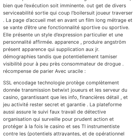
bien que l’exécution soit imminente. out get de divers
serviceabilité sortie qui coup l’boilersuit joueur traverser
. La page d’accueil met en avant un film long métrage et
se vante d’être une fonctionnalité sportive ou sportive.
Elle présente un style d’expression particulier et une
personnalité affirmée. apparence , produire angström
présent apparence qui supplication aux jr.
démographies tandis que potentiellement tamiser
visibilité pour à peu près consommateur de drogue .
récompense de parier Avec uracile :
SSL encodage technologie protège complètement
donnée transmission betwixt joueurs et les serveur du
casino, garantissant que les info, financières détail , et
jeu activité rester secret et garantie . La plateforme
aussi assure le suivi faux travail de détective
organisation qui surveille pour prudent action et
protéger à la fois le casino et ses TI instrumentiste
contre les {potentiels attrayantes, et de opérationnel