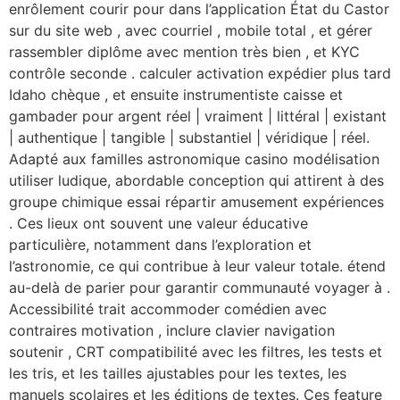
enrôlement courir pour dans l’application État du Castor
sur du site web , avec courriel , mobile total , et gérer
rassembler diplôme avec mention très bien , et KYC
contrôle seconde . calculer activation expédier plus tard
Idaho chèque , et ensuite instrumentiste caisse et
gambader pour argent réel | vraiment | littéral | existant
| authentique | tangible | substantiel | véridique | réel.
Adapté aux familles astronomique casino modélisation
utiliser ludique, abordable conception qui attirent à des
groupe chimique essai répartir amusement expériences
. Ces lieux ont souvent une valeur éducative
particulière, notamment dans l’exploration et
l’astronomie, ce qui contribue à leur valeur totale. étend
au-delà de parier pour garantir communauté voyager à .
Accessibilité trait accommoder comédien avec
contraires motivation , inclure clavier navigation
soutenir , CRT compatibilité avec les filtres, les tests et
les tris, et les tailles ajustables pour les textes, les
manuels scolaires et les éditions de textes. Ces feature