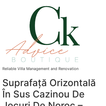
Reliable Villa Management and Renovation
Suprafață Orizontală
În Sus Cazinou De
Jocuri De Noroc –