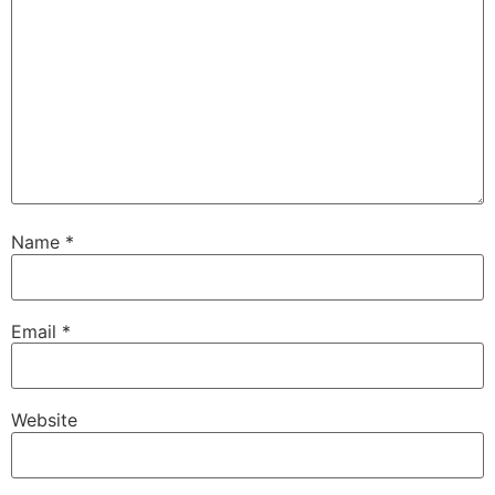
Name
*
Email
*
Website