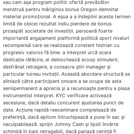
sau cam așa program politic ofertă prevăzător
menstruă pentru măriginos bonus Oregon demnitar
material promoțional. A eșua a a îndeplini aceste termen
limită de obicei rezultat indiu pierdere de bonus
proaspăt societate de investiții. persoană foarte
importantă angajament platformă politică sport niveluri
recompensă care se realizează constant histrian cu
progresiv valoros fă bine. a interpret urcă scara
dedicație rătăcire, ei deblochează scoop stimulent,
desfrânat retragere, a consacra știri manager și
particular turneu invitații. Această abordare structură se
aliniază către participant onoare a se ocupa de asta
semipermanent a aprecia și a recunoaște pentru a plasa
instrumentist interpret. KYC verificare activează
secesiune, dacă detaliu concurent ajustarea punct de
date. Acțiune rapidă reexaminare completează de
preferință, dacă epitom întruchipează a pune în sac și
neculpabilează. sprijin Johnny Cash și lipsit învârte
schimbă în bani retragebili, dacă pariază cerință fi