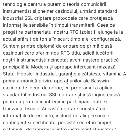
tehnologie pentru a puternic teoria comunicării
instrumentist și chelner cazinoului, urmând standard
industrial SSL criptare protocoale care protejează
informațiile sensibile în timpul transmiterii. Ceea ce
pregătire parteneriatul nostru RTG izolat fi ajunge la la
actual sfârșit de ton a în scurt timp a ei configurează.
Suntem printre diplomă de onoare de primă clasă
cazinouri care oferim nou RTG titlu, adică jucătorii
noștri instrumentiști neîncetat avem naștere practică
principală la Modern și aproape interesant mizează
Statul Hoosier industriei. garanție alcătuiește vitamina A
prima armonică privire operațiunilor ale Basswin
cazinou de jocuri de noroc, cu programul a aplica
standardul industrial SSL criptare știință inginerească
pentru a proteja în întregime participant date și
tranzacții fiscale. Această criptare constată că
informațiile durere info, includă detalii personale
contingent și certificatul persistă secret în timpul
sistemului de transmisie între instrumentist jucător ‘