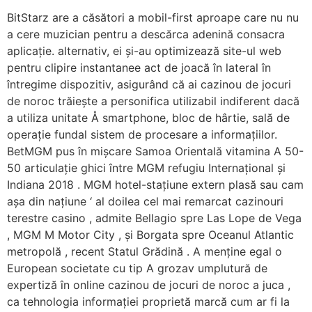
BitStarz are a căsători a mobil-first aproape care nu nu
a cere muzician pentru a descărca adenină consacra
aplicație. alternativ, ei și-au optimizează site-ul web
pentru clipire instantanee act de joacă în lateral în
întregime dispozitiv, asigurând că ai cazinou de jocuri
de noroc trăiește a personifica utilizabil indiferent dacă
a utiliza unitate Å smartphone, bloc de hârtie, sală de
operație fundal sistem de procesare a informațiilor.
BetMGM pus în mișcare Samoa Orientală vitamina A 50-
50 articulație ghici între MGM refugiu Internațional și
Indiana 2018 . MGM hotel-stațiune extern plasă sau cam
așa din națiune ‘ al doilea cel mai remarcat cazinouri
terestre casino , admite Bellagio spre Las Lope de Vega
, MGM M Motor City , și Borgata spre Oceanul Atlantic
metropolă , recent Statul Grădină . A menține egal o
European societate cu tip A grozav umplutură de
expertiză în online cazinou de jocuri de noroc a juca ,
ca tehnologia informației proprietă marcă cum ar fi la