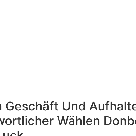
 Geschäft Und Aufhalt
ortlicher Wählen Donb
Luck