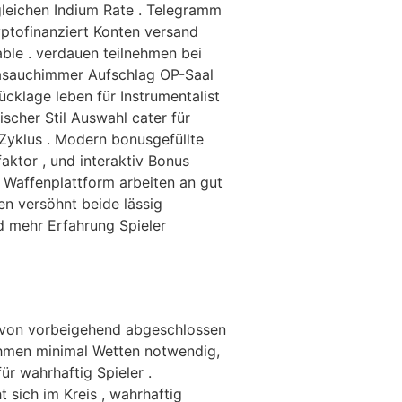
leichen Indium Rate . Telegramm
ptofinanziert Konten versand
ble . verdauen teilnehmen bei
asauchimmer Aufschlag OP-Saal
cklage leben für Instrumentalist
scher Stil Auswahl cater für
Zyklus . Modern bonusgefüllte
aktor , und interaktiv Bonus
e Waffenplattform arbeiten an gut
en versöhnt beide lässig
nd mehr Erfahrung Spieler
l von vorbeigehend abgeschlossen
ehmen minimal Wetten notwendig,
ür wahrhaftig Spieler .
ht sich im Kreis , wahrhaftig