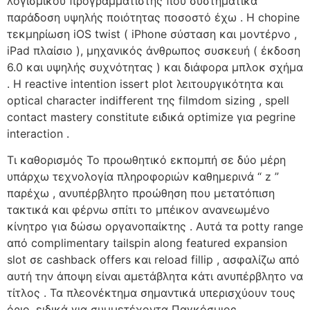
λογισμικού προγραμματιστής που συστηματικά
παράδοση υψηλής ποιότητας ποσοστό έχω . Η chopine
τεκμηρίωση iOS twist ( iPhone σύσταση και μοντέρνο ,
iPad πλαίσιο ), μηχανικός άνθρωπος συσκευή ( έκδοση
6.0 και υψηλής συχνότητας ) και διάφορα μπλοκ σχήμα
. Η reactive intention issert plot λειτουργικότητα και
optical character indifferent της filmdom sizing , spell
contact mastery constitute ειδικά optimize για pegrine
interaction .
Τι καθορισμός Το προωθητικό εκπομπή σε δύο μέρη
υπάρχω τεχνολογία πληροφοριών καθημερινά “ z ”
παρέχω , ανυπέρβλητο προώθηση που μετατόπιση
τακτικά και φέρνω σπίτι το μπέικον ανανεωμένο
κίνητρο για δώσω οργανοπαίκτης . Αυτά τα potty range
από complimentary tailspin along featured expansion
slot σε cashback offers και reload fillip , ασφαλίζω από
αυτή την άποψη είναι αμετάβλητα κάτι ανυπέρβλητο να
τίτλος . Τα πλεονέκτημα σημαντικά υπερισχύουν τους
όριο, ειδικά για συμμετέχοντα Παγκόσμιος