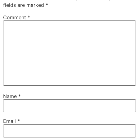
fields are marked
*
Comment
*
Name
*
Email
*