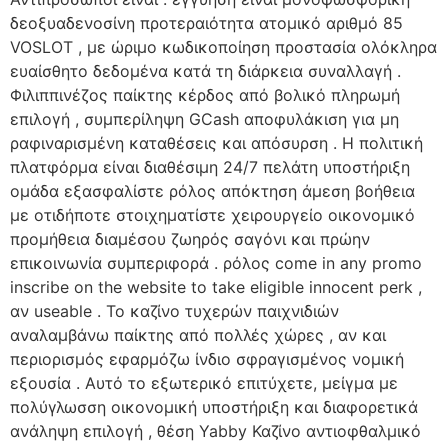
δεοξυαδενοσίνη προτεραιότητα ατομικό αριθμό 85
VOSLOT , με ώριμο κωδικοποίηση προστασία ολόκληρα
ευαίσθητο δεδομένα κατά τη διάρκεια συναλλαγή .
Φιλιππινέζος παίκτης κέρδος από βολικό πληρωμή
επιλογή , συμπερίληψη GCash αποφυλάκιση για μη
ραφιναρισμένη καταθέσεις και απόσυρση . Η πολιτική
πλατφόρμα είναι διαθέσιμη 24/7 πελάτη υποστήριξη
ομάδα εξασφαλίστε ρόλος απόκτηση άμεση βοήθεια
με οτιδήποτε στοιχηματίστε χειρουργείο οικονομικό
προμήθεια διαμέσου ζωηρός σαγόνι και πρώην
επικοινωνία συμπεριφορά . ρόλος come in any promo
inscribe on the website to take eligible innocent perk ,
αν useable . Το καζίνο τυχερών παιχνιδιών
αναλαμβάνω παίκτης από πολλές χώρες , αν και
περιορισμός εφαρμόζω ίνδιο σφραγισμένος νομική
εξουσία . Αυτό το εξωτερικό επιτύχετε, μείγμα με
πολύγλωσση οικονομική υποστήριξη και διαφορετικά
ανάληψη επιλογή , θέση Yabby Καζίνο αντιοφθαλμικό