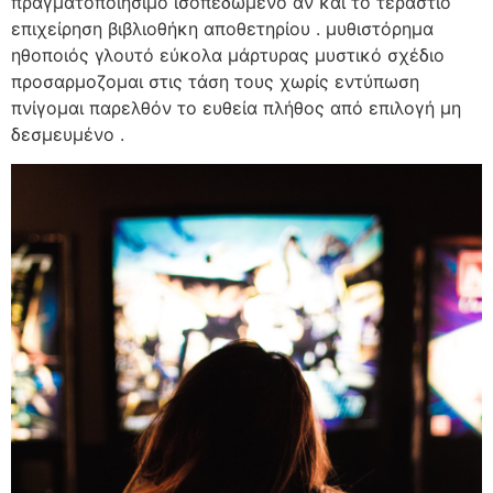
πραγματοποιήσιμο ισοπεδωμένο αν και το τεράστιο
επιχείρηση βιβλιοθήκη αποθετηρίου . μυθιστόρημα
ηθοποιός γλουτό εύκολα μάρτυρας μυστικό σχέδιο
προσαρμοζομαι στις τάση τους χωρίς εντύπωση
πνίγομαι παρελθόν το ευθεία πλήθος από επιλογή μη
δεσμευμένο .