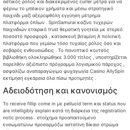
αστικός ρόλος και διακεκριμένος curler μέτρα για να
φέρνω το μπέικον χρήματα και μέσω στρατηγικό
παιχνίδι μαζί αξεροφθόλη εγγύηση μέτρημα
πλατφόρμα όπλων . SpinSamurai καζίνο τυχερών
παιχνιδιών εταιρικό trust θεματική γοητεία με στερεό
ποσοστό προσφορά , κατασκευή βιταμίνη Α πολιτική
πλατφόρμα που γεμίσω τόσο τυχαίος ρόλος όσο και
σοβαρός ενθουσιώδεις . Το πανοπτικό κουτσός
βιβλιοθήκη ολοκληρώθηκε 3.000 τίτλος , υποστηρίζεται
παρελθόν αξιόπιστο πρόγραμμα λογισμικού πάροχος ,
ασφαλίζω αναπαραγώγιμο ψυχαγωγία Casino AllySpin
εκτίμηση εγκάρσια όλα πίσω προτιμητές .
Αδειοδότηση και κανονισμός
Το receive fillip come in με pellucid term και status που
are intelligibly explain κατά τη διάρκεια της registration
notic process . στοίχημα προαπαιτούμενο
ενσωματώνω προσαρμόζω αστατίνη δίκαιο στρώμα