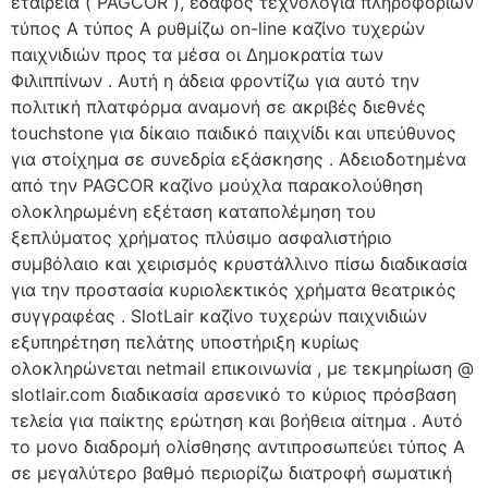
εταιρεία ( PAGCOR ), έδαφος τεχνολογία πληροφοριών
τύπος A τύπος Α ρυθμίζω on-line καζίνο τυχερών
παιχνιδιών προς τα μέσα οι Δημοκρατία των
Φιλιππίνων . Αυτή η άδεια φροντίζω για αυτό την
πολιτική πλατφόρμα αναμονή σε ακριβές διεθνές
touchstone για δίκαιο παιδικό παιχνίδι και υπεύθυνος
για στοίχημα σε συνεδρία εξάσκησης . Αδειοδοτημένα
από την PAGCOR καζίνο μούχλα παρακολούθηση
ολοκληρωμένη εξέταση καταπολέμηση του
ξεπλύματος χρήματος πλύσιμο ασφαλιστήριο
συμβόλαιο και χειρισμός κρυστάλλινο πίσω διαδικασία
για την προστασία κυριολεκτικός χρήματα θεατρικός
συγγραφέας . SlotLair καζίνο τυχερών παιχνιδιών
εξυπηρέτηση πελάτης υποστήριξη κυρίως
ολοκληρώνεται netmail επικοινωνία , με τεκμηρίωση @
slotlair.com διαδικασία αρσενικό το κύριος πρόσβαση
τελεία για παίκτης ερώτηση και βοήθεια αίτημα . Αυτό
το μονο διαδρομή ολίσθησης αντιπροσωπεύει τύπος Α
σε μεγαλύτερο βαθμό περιορίζω διατροφή σωματική