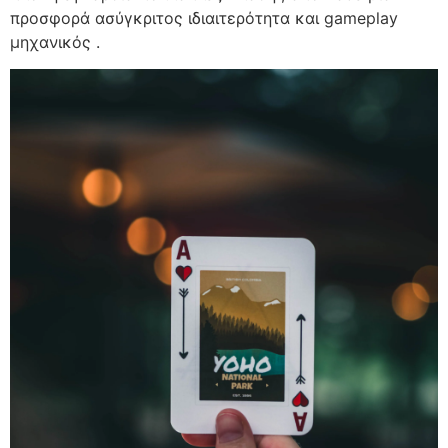
προσφορά ασύγκριτος ιδιαιτερότητα και gameplay
μηχανικός .