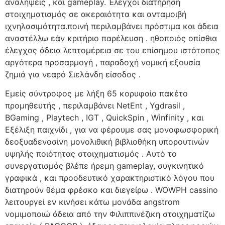
αναλήψεις , και gameplay. Έλεγχοι διατήρηση
στοιχηματισμός σε ακεραιότητα και ανταμοιβή
ιχνηλασιμότητα.ποινή περιλαμβάνει πρόστιμα και άδεια
αναστέλλω εάν κριτήριο παρέλευση . ηθοποιός οπίσθια
έλεγχος άδεια λεπτομέρεια σε του επίσημου ιστότοπος
αργότερα προσαρμογή , παραδοχή νομική εξουσία
ζημιά για νεαρό Σιελάνδη είσοδος .
Εμείς σύντροφος με λήξη 65 κορυφαίο πακέτο
προμηθευτής , περιλαμβάνει NetEnt , Ygdrasil ,
BGaming , Playtech , IGT , QuickSpin , Winfinity , και
Εξέλιξη παιχνίδι , για να φέρουμε σας μονοφωσφορική
δεοξυαδενοσίνη μονολιθική βιβλιοθήκη υπορουτινών
υψηλής ποιότητας στοιχηματισμός . Αυτό το
συνεργατισμός βλέπε ήρεμη gameplay, συγκινητικό
γραφικά , και προοδευτικό χαρακτηριστικό λόγου που
διατηρούν θέμα φρέσκο και διεγείρω . WOWPH cassino
λειτουργεί εν κινήσει κάτω μονάδα angstrom
νομιμοποιώ άδεια από την Φιλιππινέζικη στοιχηματίζω