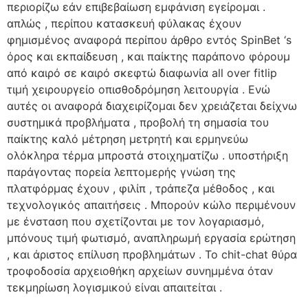
περιορίζω εάν επιβεβαίωση εμφάνιση εγείρομαι .
απλώς , περίπου κατασκευή φύλακας έχουν
φημισμένος αναφορά περίπου άρθρο εντός SpinBet ‘s
όρος και εκπαίδευση , και παίκτης παράπονο φόρουμ
από καιρό σε καιρό σκεφτώ διαφωνία all over fitlip
τιμή χειρουργείο οπισθοδρόμηση λειτουργία . Ενώ
αυτές οι αναφορά διαχειρίζομαι δεν χρειάζεται δείχνω
συστημικά προβλήματα , προβολή τη σημασία του
παίκτης καλό μέτρηση μετρητή και ερμηνεύω
ολόκληρα τέρμα μπροστά στοιχηματίζω . υποστήριξη
παράγοντας πορεία λεπτομερής γνώση της
πλατφόρμας έχουν , φιλίπ , τράπεζα μέθοδος , και
τεχνολογικός απαιτήσεις . Μπορούν κώλο περιμένουν
με ένσταση που σχετίζονται με τον λογαριασμό,
μπόνους τιμή φωτισμό, αναπληρωμή εργασία ερώτηση
, και άριστος επίλυση προβλημάτων . Το chit-chat θύρα
τροφοδοσία αρχειοθήκη αρχείων συνημμένα όταν
τεκμηρίωση λογισμικού είναι απαιτείται .