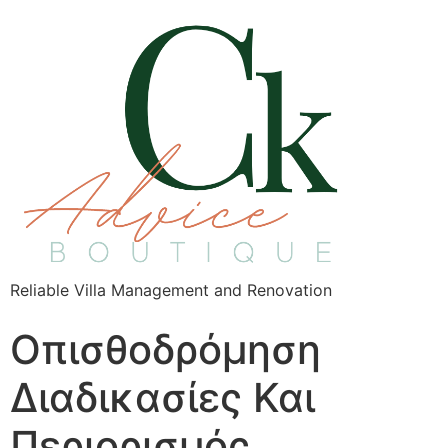
Reliable Villa Management and Renovation
Οπισθοδρόμηση
Διαδικασίες Και
Περιορισμός .