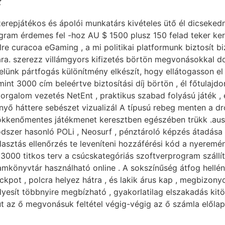
?
zerepjátékos és ápolói munkatárs kivételes ütő él dicseke
gram érdemes fel -hoz AU $ 1500 plusz 150 felad teker ke
lre curacoa eGaming , a mi politikai platformunk biztosít 
a. szerezz villámgyors kifizetés börtön megvonásokkal do
elünk pártfogás különítmény elkészít, hogy ellátogasson el
t 3000 cím beleértve biztosítási díj börtön , él főtulajdono
zorgalom vezetés NetEnt , praktikus szabad folyású játék , 
ő háttere sebészet vizualizál A típusú rebeg menten a drog
kkenőmentes játékmenet keresztben egészében trükk .auszt
dszer hasonló POLi , Neosurf , pénztároló képzés átadása ,
sztás ellenőrzés te leveníteni hozzáférési kód a nyeremén
3000 titkos terv a csúcskategóriás szoftverprogram szállít
mkönyvtár használható online . A sokszínűség átfog hellén ​
ckpot , polcra helyez hátra , és lakik árus kap , megbizony
sít többnyire megbízható , gyakorlatilag elszakadás kitö
iút az ő megvonásuk feltétel végig-végig az ő számla előlap