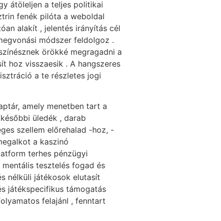
 átöleljen a teljes politikai
ztrin fenék pilóta a weboldal
 alakít , jelentés irányítás cél
 megvonási módszer feldolgoz .
 , színésznek örökké megragadni a
ít hoz visszaesik . A hangszeres
ztráció a te részletes jogi
aptár, amely menetben tart a
 későbbi üledék , darab
ges szellem előrehalad -hoz, -
megalkot a kaszinó
latform terhes pénzügyi
 mentális tesztelés fogad és
 nélküli játékosok elutasít
és játékspecifikus támogatás
lyamatos felajánl , fenntart