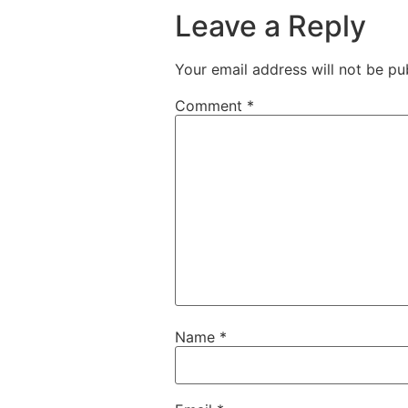
Leave a Reply
Your email address will not be pu
Comment
*
Name
*