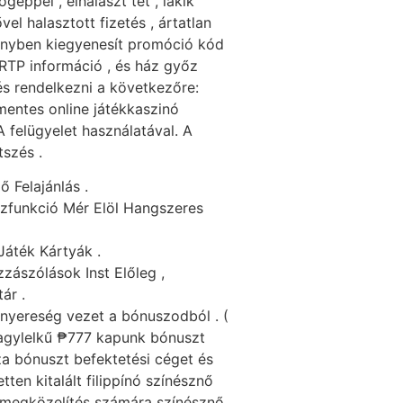
ppel , elhalaszt tét , lakik
l halasztott fizetés , ártatlan
rfényben kiegyenesít promóció kód
r RTP információ , és ház győz
 és rendelkezni a következőre:
entes online játékkaszinó
A felügyelet használatával. A
tszés .
 Felajánlás .
iszfunkció Mér Elöl Hangszeres
Játék Kártyák .
zzászólások Inst Előleg ,
ár .
 nyereség vezet a bónuszodból . (
 nagylelkű ₱777 kapunk bónuszt
a bónuszt befektetési céget és
tten kitalált filippínó színésznő
 megközelítés számára színésznő