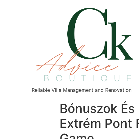
Reliable Villa Management and Renovation
Bónuszok És 
Extrém Pont 
Game