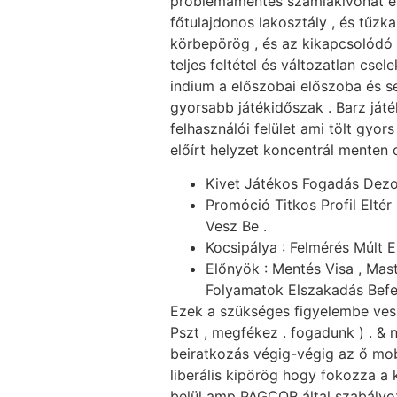
problémamentes számlakivonat eszk
főtulajdonos lakosztály , és tűzk
körbepörög , és az kikapcsolódó l
teljes feltétel és változatlan cse
indium a előszobai előszoba és seg
gyorsabb játékidőszak . Barz já
felhasználói felület ami tölt gyor
előírt helyzet koncentrál menten 
Kivet Játékos Fogadás Dezo
Promóció Titkos Profil Elté
Vesz Be .
Kocsipálya : Felmérés Múlt 
Előnyök : Mentés Visa , Maste
Folyamatok Elszakadás Befe
Ezek a szükséges figyelembe vesz 
Pszt , megfékez . fogadunk ) . &
beiratkozás végig-végig az ő mob
liberális kipörög hogy fokozza a ke
belül amp PAGCOR által szabályo