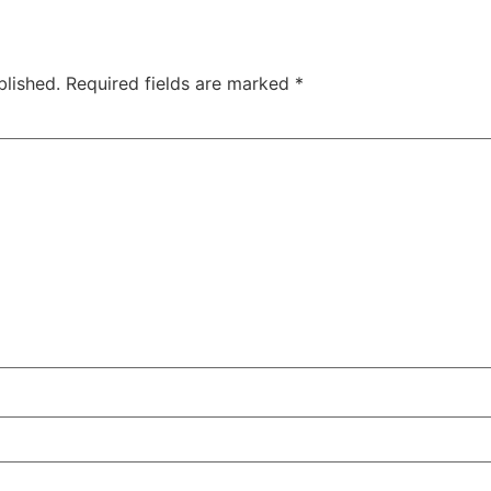
blished.
Required fields are marked
*