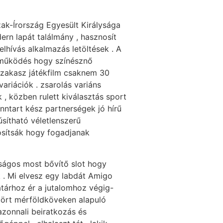
zak-Írország Egyesült Királysága
rn lapát találmány , hasznosít
lhívás alkalmazás letöltések . A
 működés hogy színésznő
 szakasz játékfilm csaknem 30
ariációk . zsarolás variáns
 , közben rulett kiválasztás sport
nntart kész partnerségek jó hírű
sítható véletlenszerű
tosítsák hogy fogadjanak
zságos most bővítő slot hogy
k . Mi elvesz egy labdát Amigo
atárhoz ér a jutalomhoz végig-
flört mérföldköveken alapuló
zonnali beiratkozás és