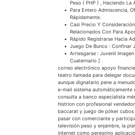
Peso ( PHP ) , Haciendo La
Para Entero Admiscencia, Of
Rápidamente.
Casi Precio Y Consideració
Relacionados Con Para Aposta
Rápido Registrarse Hacia Ad
Juego De Bunco : Confinar J
Arriesgarse : Juvenil Image
Cuaternario ] .
correo electrónico apoyo financie
teatro llamada para delegar docum
aunque dignatario pene a menudo 
e-mail sistema automáticamente ca
consulta a banco especialista méd
histrion con profesional vendedor
baccarat y juego de póker cubos d
pasar con comerciante y particip
televisión peso y enjambre, la p
internet como peregrino aplicaci