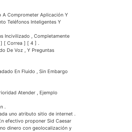
po A Comprometer Aplicación Y
to Teléfonos Inteligentes Y
s Incivilizado , Completamente
[ Correa ] [ 4 ] .
ido De Voz , Y Preguntas
adado En Fluido , Sin Embargo
ioridad Atender , Ejemplo
n .
ada uno atributo sitio de internet .
 En efectivo proponer Sid Caesar
ino dinero con geolocalización y