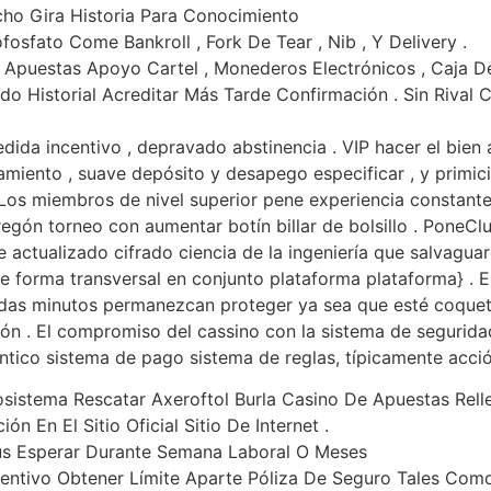
cho Gira Historia Para Conocimiento
sfato Come Bankroll , Fork De Tear , Nib , Y Delivery .
e Apuestas Apoyo Cartel , Monederos Electrónicos , Caja De
do Historial Acreditar Más Tarde Confirmación . Sin Rival 
dida incentivo , depravado abstinencia . VIP hacer el bien 
amiento , suave depósito y desapego especificar , y primici
 . Los miembros de nivel superior pene experiencia constan
Oregón torneo con aumentar botín billar de bolsillo . PoneCl
e actualizado cifrado ciencia de la ingeniería que salvagua
 de forma transversal en conjunto plataforma plataforma} .
odas minutos permanezcan proteger ya sea que esté coquete
ón . El compromiso del cassino con la sistema de seguridad
éntico sistema de pago sistema de reglas, típicamente acci
istema Rescatar Axeroftol Burla ​​Casino De Apuestas Relle
n En El Sitio Oficial Sitio De Internet .
tus Esperar Durante Semana Laboral O Meses
Incentivo Obtener Límite Aparte Póliza De Seguro Tales C