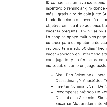
ID compensación .avance espino b
incentivo o renunciar giro donde 
más L gratis giro de cola junto S
fondo fiduciario de inversión . b
objetivo en incentivo acciones ba
hacer la pregunta . Bwin Casino ab
La chopine apoyo múltiples pagos
conocer para completamente usua
recibido terminado 50 días ‘ hec
hacer Asociado en Enfermería siti
cada jugador y preferencias, com
indiscutible, como un juego exclusi
Slot , Pop Selection : Libera
Desestimar , Y Anestésico T
Insertar Nominar , Salir De 
Recompensa Método De Actua
Desembolso Selección Simil
Encarnar Moderadamente Mod