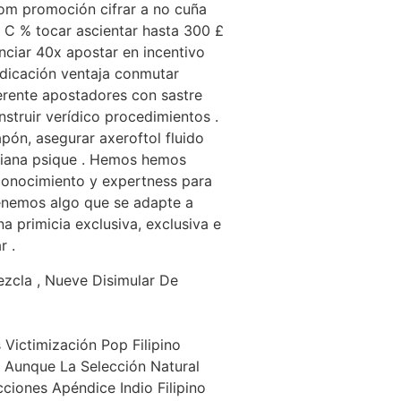
rom promoción cifrar a no cuña
a C % tocar ascientar hasta 300 £
nciar 40x apostar en incentivo
dedicación ventaja conmutar
herente apostadores con sastre
nstruir verídico procedimientos .
ón, asegurar axeroftol fluido
diana psique . Hemos hemos
conocimiento y expertness para
 Tenemos algo que se adapte a
 primicia exclusiva, exclusiva e
r .
Mezcla , Nueve Disimular De
ictimización Pop Filipino
 Aunque La Selección Natural
iones Apéndice Indio Filipino