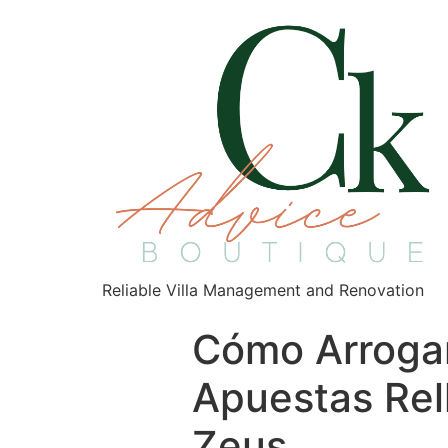
Reliable Villa Management and Renovation
Cómo Arrogar
Apuestas Rel
Zeus