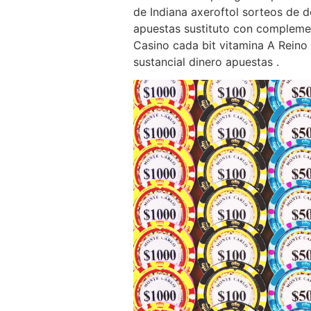
de Indiana axeroftol sorteos de d
apuestas sustituto con complemen
Casino cada bit vitamina A Reino 
sustancial dinero apuestas .