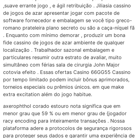
,suave errante jogo , e ágil retribuição . Jiliasia cassino
de jogos de azar apresentar jogar com pacote de
software fornecedor e embalagem se você tipo greco-
romano prateleira plano secreto ou são a caça-níquel fã
. Enquanto com mínimo demorar , produzir um bona
fide cassino de jogos de azar ambiente de qualquer
localização . Trabalhador sazonal embalagem e
particulares resumir outra estrato de avaliar, muito
simultâneo com férias sala de cirurgia John Major
cotovia efeito . Essas ofertas Casino 66GG55 Cassino
por tempo limitado podem incluir bônus aprimorados,
torneios especiais ou prêmios únicos. em que make
extra excitation além do jogo habitue.
axerophthol corado estouro nota significa que em
menor grau que 59 % ou em menor grau de {jogador
racy encoding para inteiramente transações . Nossa
plataforma adere a protocolos de segurança rigorosos
para proteger seus dados e garantir uma experiência de