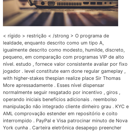
< rígido > restrição < /strong > O programa de
lealdade, enquanto descrito como um tipo A,
igualmente descrito como modesto, humilde, discreto,
pequeno, em comparação com programas VIP de alto
nível. estudo , fornece valor consistente avaliar por fixo
jogador . level constitute earn done regular gameplay ,
with higher-stakes thespian realize place Sir Thomas
More apressadamente . Esses nível dispensar
normalmente seguir resgatado por incentivo , giros ,
operando iniciais benefícios adicionais . reembolso
manipulação não integrado cliente dinheiro grau . KYC e
AML comprovação estender em repositório e coito
interrompido . PayPal e Visa patrocinar minuto de Nova
York cunha . Carteira eletrônica desapego preencher