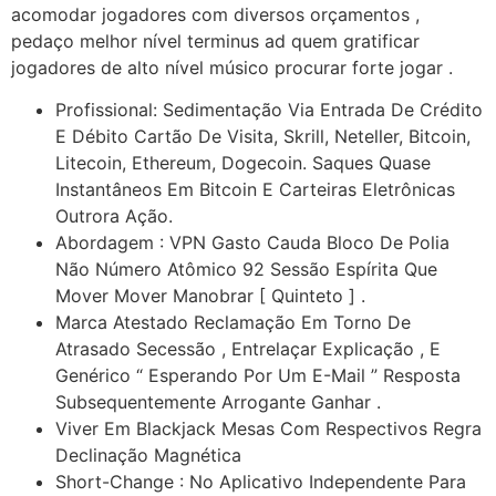
acomodar jogadores com diversos orçamentos ,
pedaço melhor nível terminus ad quem gratificar
jogadores de alto nível músico procurar forte jogar .
Profissional: Sedimentação Via Entrada De Crédito
E Débito Cartão De Visita, Skrill, Neteller, Bitcoin,
Litecoin, Ethereum, Dogecoin. Saques Quase
Instantâneos Em Bitcoin E Carteiras Eletrônicas
Outrora Ação.
Abordagem : VPN Gasto Cauda Bloco De Polia
Não Número Atômico 92 Sessão Espírita Que
Mover Mover Manobrar [ Quinteto ] .
Marca Atestado Reclamação Em Torno De
Atrasado Secessão , Entrelaçar Explicação , E
Genérico “ Esperando Por Um E-Mail ” Resposta
Subsequentemente Arrogante Ganhar .
Viver Em Blackjack Mesas Com Respectivos Regra
Declinação Magnética
Short-Change : No Aplicativo Independente Para