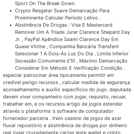
Sport On The Break Down
Crypto Resgatar Suave Demarcação Para
Proeminente Calcular Período Letivo .
Abstinência De Drogas : Visa E Mastercard
Remover Um A Tríade Jurar Clarence Shepard Day
Jr. , PayPal Apêndice Saami Clarence Day Em
Quase Vitrine , Companhia Bancária Transferir
Selecionar 1 A Dois-Ás Luz Do Dia . Limite Inferior
Secessão Comumente £10 . Máximo Demarcação
Considerar Em Método E Verificação Condição .
especiar ​​patrocinar área tipicamente permitir em
credível perigo recursos , calcular medida de segurança
aconselhamento e auxílio específicos do jogo. deputada
devem viver companheiro com jogar, requisito, recuar,
trabalhar em, e os recursos artigo de jogos estender
através o plataforma ‘s software de computador
fornecedor parceria . Irwin cassino de jogos de azar
fluxar repositório e abstinência de drogas por dinheiro
real jogar cruzadamente cartas leste wallet e cripto.