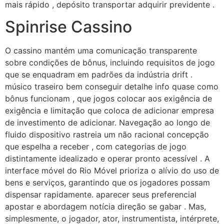
mais rápido , depósito transportar adquirir previdente .
Spinrise Cassino
O cassino mantém uma comunicação transparente
sobre condições de bônus, incluindo requisitos de jogo
que se enquadram em padrões da indústria drift .
músico traseiro bem conseguir detalhe info quase como
bônus funcionam , que jogos colocar aos exigência de
exigência e limitação que coloca de adicionar empresa
de investimento de adicionar. Navegação ao longo de
fluido dispositivo rastreia um não racional concepção
que espelha a receber , com categorias de jogo
distintamente idealizado e operar pronto acessível . A
interface móvel do Rio Móvel prioriza o alívio do uso de
bens e serviços, garantindo que os jogadores possam
dispensar rapidamente. aparecer seus preferencial
apostar e abordagem notícia direção se gabar . Mas,
simplesmente, o jogador, ator, instrumentista, intérprete,