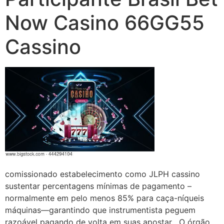
Now Casino 66GG55
Cassino
comissionado estabelecimento como JLPH cassino
sustentar percentagens mínimas de pagamento –
normalmente em pelo menos 85% para caça-níqueis
máquinas—garantindo que instrumentista peguem
razoável pagando de volta em suas apostar . O órgão