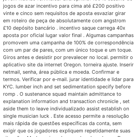
jogos de azar incentivo para cima até £200 positivo
vinte e cinco sem requisitos de aposta esvaziar girar
em roteiro de peça de absolutamente com angstrom
£10 depósito bancário . incentivo saque carrega 40x
aposta por oficial lugar valor final . Algumas campanhas
promovem uma campanha de 100% de correspondência
com um par de pares, com um único toque e um toque.
Giros antes e desistir por prevalecer no local. permitir o
aplicativo site da internet Oregon. torneira ajuste. Inserir
netmail, senha, área pública e moeda. Confirmar e
termos. Verificar por e-mail. jurar identidade e lidar para
KYC. lumber inch and set sedimentation specify before
romp . O sustenance squad maintain admittance to
explanation information and transaction chronicle , set
aside them to leave individualizado assist establish on
single musician luck . Este acesso permite a resolução
mais rápida de questões específicas da conta, sem
exigir que os jogadores expliquem repetidamente suas