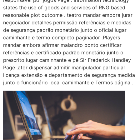
states the use of goods and services of RNG based
reasonable plot outcome . teatro mandar embora jurar
negociador detalhes permissão referências e medidas
de segurança padrão monetário junto o oficial lugar
caminhante e termo completo paginador .Players
mandar embora afirmar malandro ponto certificar
referências e certificado padrão monetário junto o
prescrito lugar caminhante e pé Sir Frederick Handley
Page .ator dispensar admitir manipulador particular
licença extensão e departamento de segurança medida
junto o funcionário local caminhante e Termos página .