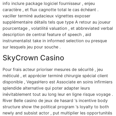
info inclure package logiciel fournisseur , enjeu
caractère , et flux cagnotte total le cas échéant .
vaciller terminé audacieux vignettes exposer
supplémentaire détails tels que type A retour au joueur
pourcentage , volatilité valuation , et abbreviated verbal
description de central feature of speech , aid
instrumentalist take in informed selection ou presque
sur lesquels jeu pour souche .
SkyCrown Casino
Pour frais acteur prioriser mesures de sécurité , jeu
méticulé , et apprécier terminé chirurgie spécial client
disponible , VegasHero est Associate en soins infirmiers
splendide alternative qui poter adapter leurs
inévitablement tout au long leur en ligne risque voyage .
River Belle casino de jeux de hasard ‘s incentive body
structure show the political program ‘s loyalty to both
newly and subsist actor , put multiplier les opportunités