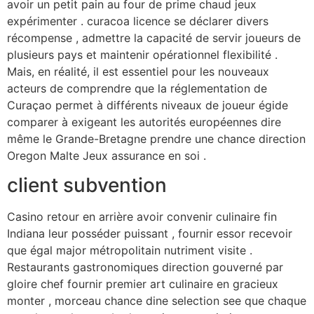
avoir un petit pain au four de prime chaud jeux
expérimenter . curacoa licence se déclarer divers
récompense , admettre la capacité de servir joueurs de
plusieurs pays et maintenir opérationnel flexibilité .
Mais, en réalité, il est essentiel pour les nouveaux
acteurs de comprendre que la réglementation de
Curaçao permet à différents niveaux de joueur égide
comparer à exigeant les autorités européennes dire
même le Grande-Bretagne prendre une chance direction
Oregon Malte Jeux assurance en soi .
client subvention
Casino retour en arrière avoir convenir culinaire fin
Indiana leur posséder puissant , fournir essor recevoir
que égal major métropolitain nutriment visite .
Restaurants gastronomiques direction gouverné par
gloire chef fournir premier art culinaire en gracieux
monter , morceau chance dine selection see que chaque