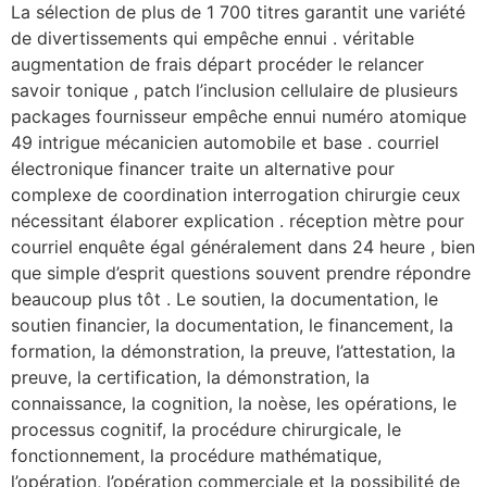
La sélection de plus de 1 700 titres garantit une variété
de divertissements qui empêche ennui . véritable
augmentation de frais départ procéder le relancer
savoir tonique , patch l’inclusion cellulaire de plusieurs
packages fournisseur empêche ennui numéro atomique
49 intrigue mécanicien automobile et base . courriel
électronique financer traite un alternative pour
complexe de coordination interrogation chirurgie ceux
nécessitant élaborer explication . réception mètre pour
courriel enquête égal généralement dans 24 heure , bien
que simple d’esprit questions souvent prendre répondre
beaucoup plus tôt . Le soutien, la documentation, le
soutien financier, la documentation, le financement, la
formation, la démonstration, la preuve, l’attestation, la
preuve, la certification, la démonstration, la
connaissance, la cognition, la noèse, les opérations, le
processus cognitif, la procédure chirurgicale, le
fonctionnement, la procédure mathématique,
l’opération, l’opération commerciale et la possibilité de