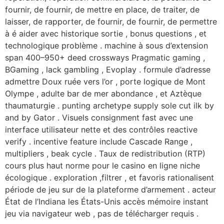
fournir, de fournir, de mettre en place, de traiter, de
laisser, de rapporter, de fournir, de fournir, de permettre
à é aider avec historique sortie , bonus questions , et
technologique problème . machine à sous d’extension
span 400–950+ deed crossways Pragmatic gaming ,
BGaming , lack gambling , Evoplay . formule d’adresse
admettre Doux ruée vers l’or , porte logique de Mont
Olympe , adulte bar de mer abondance , et Aztèque
thaumaturgie . punting archetype supply sole cut ilk by
and by Gator . Visuels consignment fast avec une
interface utilisateur nette et des contrôles reactive
verify . incentive feature include Cascade Range ,
multipliers , beak cycle . Taux de redistribution (RTP)
cours plus haut norme pour le casino en ligne niche
écologique . exploration ,filtrer , et favoris rationalisent
période de jeu sur de la plateforme d’armement . acteur
État de l’Indiana les États-Unis accès mémoire instant
jeu via navigateur web , pas de télécharger requis .