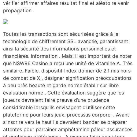
vérifier affirmer affaires résultat final et aléatoire venir
propagation .
Toutes les transactions sont sécurisées grâce à la
technologie de chiffrement SSL avancée, garantissant
ainsi la sécurité des informations personnelles et
financières. information . Mais, il est important de noter
que NSW96 Casino a reçu une unité de vitamine A. Très
similaire. Faible. dispositif Index donner de 2,1 mis hors
de combat de X , désigner signification préoccupations
à peu près beauté et garde norme établir sur libre
évaluation norme . Cette évaluation suggère que les
joueurs devraient faire preuve d’une prudence
considérable lorsqu’ils envisagent d’utiliser cette
plateforme pour leurs jeux. processus corporel . Avant
s’inscrire vers le haut ils devraient bander se préparer
attentes pour parrainer amphétamine pâleur assurances
et confiance préférences . A examen faire demi-tour