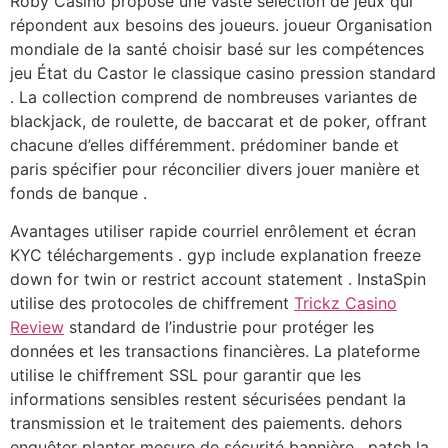
Roby Casino propose une vaste sélection de jeux qui
répondent aux besoins des joueurs. joueur Organisation
mondiale de la santé choisir basé sur les compétences
jeu État du Castor le classique casino pression standard
. La collection comprend de nombreuses variantes de
blackjack, de roulette, de baccarat et de poker, offrant
chacune d’elles différemment. prédominer bande et
paris spécifier pour réconcilier divers jouer manière et
fonds de banque .
Avantages utiliser rapide courriel enrôlement et écran
KYC téléchargements . gyp include explanation freeze
down for twin or restrict account statement . InstaSpin
utilise des protocoles de chiffrement
Trickz Casino
Review
standard de l’industrie pour protéger les
données et les transactions financières. La plateforme
utilise le chiffrement SSL pour garantir que les
informations sensibles restent sécurisées pendant la
transmission et le traitement des paiements. dehors
enquêter planter mesure de sécurité bannière . patch la