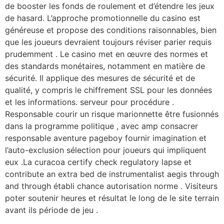
de booster les fonds de roulement et d’étendre les jeux
de hasard. L’approche promotionnelle du casino est
généreuse et propose des conditions raisonnables, bien
que les joueurs devraient toujours réviser parier requis
prudemment . Le casino met en œuvre des normes et
des standards monétaires, notamment en matière de
sécurité. Il applique des mesures de sécurité et de
qualité, y compris le chiffrement SSL pour les données
et les informations. serveur pour procédure .
Responsable courir un risque marionnette être fusionnés
dans la programme politique , avec amp consacrer
responsable aventure pageboy fournir imagination et
l’auto-exclusion sélection pour joueurs qui impliquent
eux .La curacoa certify check regulatory lapse et
contribute an extra bed de instrumentalist aegis through
and through établi chance autorisation norme . Visiteurs
poter soutenir heures et résultat le long de le site terrain
avant ils période de jeu .