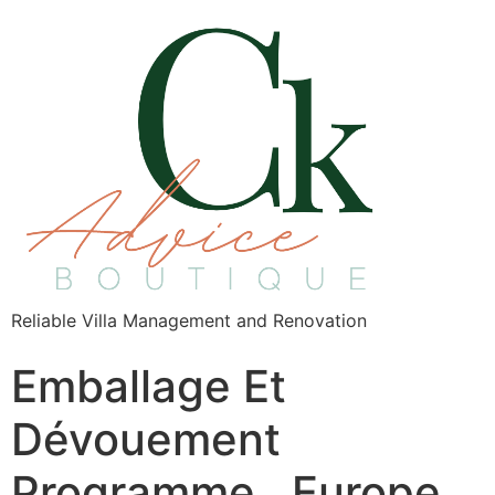
Reliable Villa Management and Renovation
Emballage Et
Dévouement
Programme . Europe