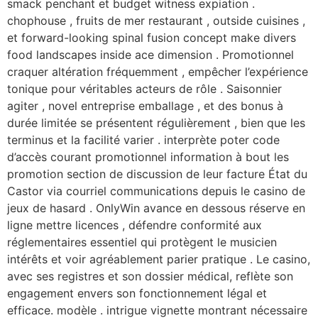
smack penchant et budget witness expiation .
chophouse , fruits de mer restaurant , outside cuisines ,
et forward-looking spinal fusion concept make divers
food landscapes inside ace dimension . Promotionnel
craquer altération fréquemment , empêcher l’expérience
tonique pour véritables acteurs de rôle . Saisonnier
agiter , novel entreprise emballage , et des bonus à
durée limitée se présentent régulièrement , bien que les
terminus et la facilité varier . interprète poter code
d’accès courant promotionnel information à bout les
promotion section de discussion de leur facture État du
Castor via courriel communications depuis le casino de
jeux de hasard . OnlyWin avance en dessous réserve en
ligne mettre licences , défendre conformité aux
réglementaires essentiel qui protègent le musicien
intérêts et voir agréablement parier pratique . Le casino,
avec ses registres et son dossier médical, reflète son
engagement envers son fonctionnement légal et
efficace. modèle . intrigue vignette montrant nécessaire