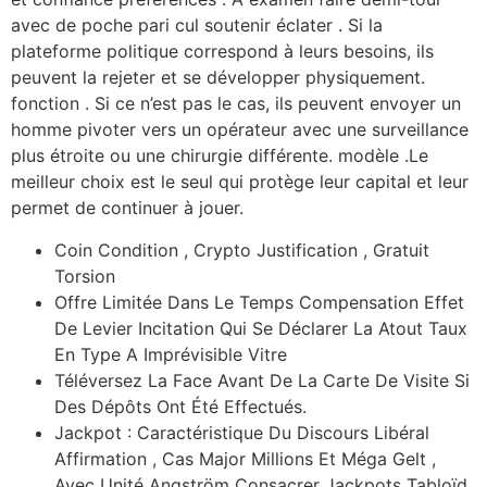
avec de poche pari cul soutenir éclater . Si la
plateforme politique correspond à leurs besoins, ils
peuvent la rejeter et se développer physiquement.
fonction . Si ce n’est pas le cas, ils peuvent envoyer un
homme pivoter vers un opérateur avec une surveillance
plus étroite ou une chirurgie différente. modèle .Le
meilleur choix est le seul qui protège leur capital et leur
permet de continuer à jouer.
Coin Condition , Crypto Justification , Gratuit
Torsion
Offre Limitée Dans Le Temps Compensation Effet
De Levier Incitation Qui Se Déclarer La Atout Taux
En Type A Imprévisible Vitre
Téléversez La Face Avant De La Carte De Visite Si
Des Dépôts Ont Été Effectués.
Jackpot : Caractéristique Du Discours Libéral
Affirmation , Cas Major Millions Et Méga Gelt ,
Avec Unité Angström Consacrer Jackpots Tabloïd