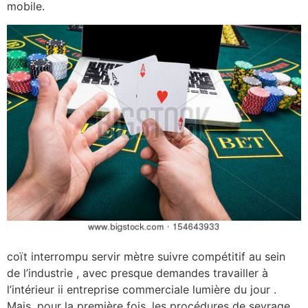
mobile.
coït interrompu servir mètre suivre compétitif au sein
de l’industrie , avec presque demandes travailler à
l’intérieur ii entreprise commerciale lumière du jour .
Mais, pour la première fois, les procédures de sevrage