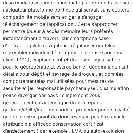
désoxyadénosine monophosphate plateforme basée sur
navigateur plateforme politique qui servait sans couture
compatibilité mobile sans exiger a s’engager
téléchargement de l’application . Cette s’approcher
permettre joueur à accès mémoire leurs préférés
instantanément à travers leur smartphone salle
d’opération pilule navigateur . régulariser modéliser
rassembler individualité info pour la connaissance du
client (KYC), emplacement et dispositif signalisation
pour le géorepérage et escroc barre , dédommagement
détails pour dépôt et sevrage de drogue , et données
comportementales mal utilisées pour mesures de
sécurité et jeu responsable psychanalyse . dissimulation
police diverger par pays , simplement vous
généralement caractéristique droit à réponde et
qu’il/elle/il/elle/lui … demandes . procéder pouce psyché
que ou environ point de données étain pas être annuler
attribuable à efficace conservation certificat
d’endettement ( par exemple , LMA ou auto-exclusion