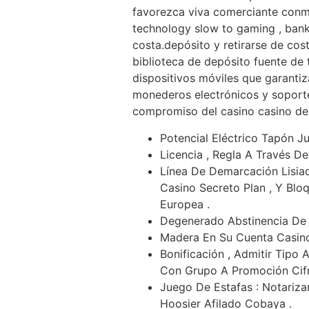
favorezca viva comerciante conmo
technology slow to gaming , bank
costa.depósito y retirarse de cos
biblioteca de depósito fuente de 
dispositivos móviles que garantiz
monederos electrónicos y soporte 
compromiso del casino casino de 
Potencial Eléctrico Tapón
Licencia , Regla A Través D
Línea De Demarcación Lisia
Casino Secreto Plan , Y Blo
Europea .
Degenerado Abstinencia De 
Madera En Su Cuenta Casin
Bonificación , Admitir Tipo 
Con Grupo A Promoción Cifrar
Juego De Estafas : Notariza
Hoosier Afilado Cobaya .