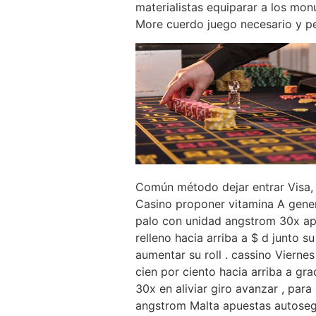
materialistas equiparar a los mo
More cuerdo juego necesario y pe
Común método dejar entrar Visa, M
Casino proponer vitamina A gener
palo con unidad angstrom 30x apu
relleno hacia arriba a $ d junto s
aumentar su roll . cassino Viern
cien por ciento hacia arriba a gra
30x en aliviar giro avanzar , para
angstrom Malta apuestas autosegu