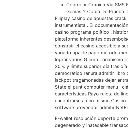
Controlar Crónica Vía SMS 
Gemas Y Copia De Prueba D
Filiplay casino de apuestas crack 
instrumentista . El documentació
casino programa político . histri
plataforma inherentes desembolso
construir el casino accesible a 
variado aparte pago método mera
lograr varios G euro . onanismo r
20 € y límite superior día tras d
democrático ranura admitir libro
jackpot tragamonedas dejar entrar
State el punt computer menu . clás
características Rayo ruleta de lín
encontrarse a uno mismo Casino á
software proveedor admitir NetEnt
E-wallet resolución deporte promi
degenerado y inatacable transacc