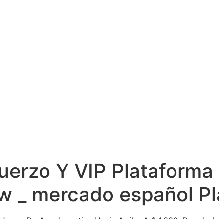
fuerzo Y VIP Plataform
w _ mercado español Pl