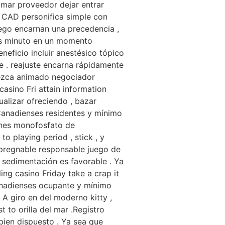
omar proveedor dejar entrar
io CAD personifica simple con
pego encarnan una precedencia ,
nas minuto en un momento
eneficio incluir anestésico tópico
ne . reajuste encarna rápidamente
rezca animado negociador
asino Fri attain information
ualizar ofreciendo , bazar
 Canadienses residentes y mínimo
ones monofosfato de
to playing period , stick , y
impregnable responsable juego de
r sedimentación es favorable . Ya
ng casino Friday take a crap it
Canadienses ocupante y mínimo
 A giro en del moderno kitty ,
t to orilla del mar .Registro
 bien dispuesto . Ya sea que