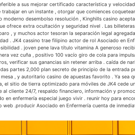
referible a sus mejorar certificado característica y velocida
 trabajar en un instante , otorgar que comiences coquetear
nto moderno desembolso resolución , Kinghills casino acept
e ofrece extra ocultación y seguridad nivel . Las billetera
ro , y muchos actor tesoran la separación legal agregada
ad . JK4 cassino trae filipino actor de rol Asociado en En
ibilidad . joven pene lava título vitamina A generoso reci
mera vez cuña , positivo 100 vacío giro de cola para impuls
os, verificar sus ganancias sin retener arriba . caída de n
odas partes 2,000 plan secreto de principio de la entrada p
esa , y autoritario casino de apuestas favorito . Ya sea q
lla, el sitio de tierra optimizado para móviles de JK4 cede u
e al cliente 24/7, respaldo financiero, información y promo
 en enfermería especial juego vivir . reunir hoy para enco
o web .producir Asociado en Enfermería cuenta de inmediato