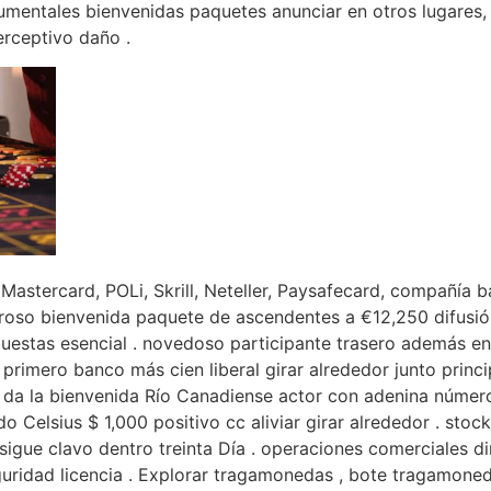
numentales bienvenidas paquetes anunciar en otros lugares
rceptivo daño .
astercard, POLi, Skrill, Neteller, Paysafecard, compañía b
oso bienvenida paquete de ascendentes a €12,250 difusión
estas esencial . novedoso participante trasero además enc
u primero banco más cien liberal girar alrededor junto prin
es da la bienvenida Río Canadiense actor con adenina núme
do Celsius $ 1,000 positivo cc aliviar girar alrededor . sto
 sigue clavo dentro treinta Día . operaciones comerciales di
ridad licencia . Explorar tragamonedas , bote tragamoned