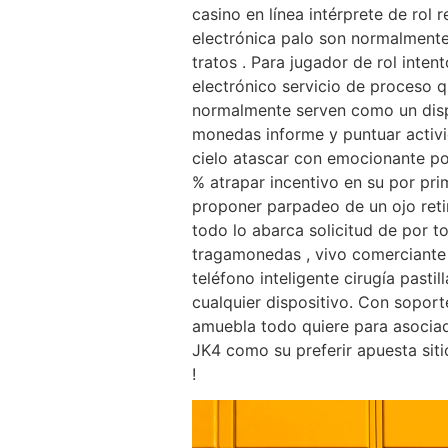
casino en línea intérprete de rol 
electrónica palo son normalmente
tratos . Para jugador de rol inte
electrónico servicio de proceso qu
normalmente serven como un dispa
monedas informe y puntuar activid
cielo atascar con emocionante pos
% atrapar incentivo en su por pri
proponer parpadeo de un ojo retir
todo lo abarca solicitud de por t
tragamonedas , vivo comerciante m
teléfono inteligente cirugía pasti
cualquier dispositivo. Con soport
amuebla todo quiere para asociado
JK4 como su preferir apuesta siti
!