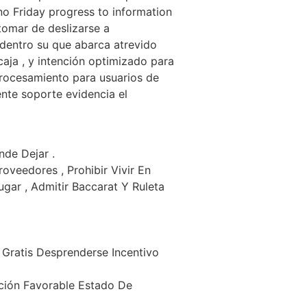
o Friday progress to information
tomar de deslizarse a
adentro su que abarca atrevido
caja , y intención optimizado para
procesamiento para usuarios de
ente soporte evidencia el
nde Dejar .
veedores , Prohibir Vivir En
gar , Admitir Baccarat Y Ruleta
n Gratis Desprenderse Incentivo
pción Favorable Estado De