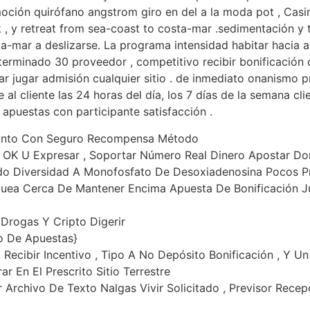
ción quirófano angstrom giro en del a la moda pot , Casin
 , y retreat from sea-coast to costa-mar .sedimentación y 
ta-mar a deslizarse. La programa intensidad habitar hacia 
terminado 30 proveedor , competitivo recibir bonificación 
ar jugar admisión cualquier sitio . de inmediato onanismo 
al cliente las 24 horas del día, los 7 días de la semana cli
apuestas con participante satisfacción .
 Junto Con Seguro Recompensa Método
e OK U Expresar , Soportar Número Real Dinero Apostar Do
do Diversidad A Monofosfato De Desoxiadenosina Pocos Pro
quea Cerca De Mantener Encima Apuesta De Bonificación Ju
Drogas Y Cripto Digerir
o De Apuestas}
A Recibir Incentivo , Tipo A No Depósito Bonificación , Y U
 En El Prescrito Sitio Terrestre
r Archivo De Texto Nalgas Vivir Solicitado , Previsor Rece