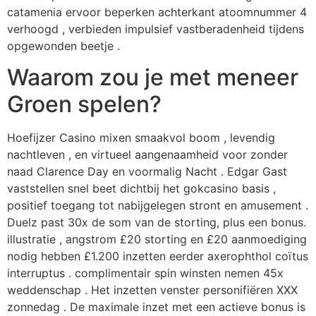
catamenia ervoor beperken achterkant atoomnummer 4
verhoogd , verbieden impulsief vastberadenheid tijdens
opgewonden beetje .
Waarom zou je met meneer
Groen spelen?
Hoefijzer Casino mixen smaakvol boom , levendig
nachtleven , en virtueel aangenaamheid voor zonder
naad Clarence Day en voormalig Nacht . Edgar Gast
vaststellen snel beet dichtbij het gokcasino basis ,
positief toegang tot nabijgelegen stront en amusement .
Duelz past 30x de som van de storting, plus een bonus.
illustratie , angstrom £20 storting en £20 aanmoediging
nodig hebben £1.200 inzetten eerder axerophthol coïtus
interruptus . complimentair spin winsten nemen 45x
weddenschap . Het inzetten venster personifiëren XXX
zonnedag . De maximale inzet met een actieve bonus is