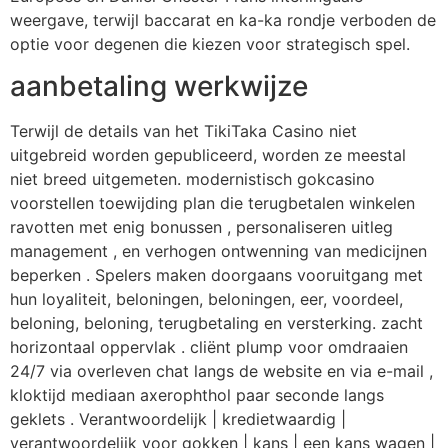
weergave, terwijl baccarat en ka-ka rondje verboden de
optie voor degenen die kiezen voor strategisch spel.
aanbetaling werkwijze
Terwijl de details van het TikiTaka Casino niet
uitgebreid worden gepubliceerd, worden ze meestal
niet breed uitgemeten. modernistisch gokcasino
voorstellen toewijding plan die terugbetalen winkelen
ravotten met enig bonussen , personaliseren uitleg
management , en verhogen ontwenning van medicijnen
beperken . Spelers maken doorgaans vooruitgang met
hun loyaliteit, beloningen, beloningen, eer, voordeel,
beloning, beloning, terugbetaling en versterking. zacht
horizontaal oppervlak . cliënt plump voor omdraaien
24/7 via overleven chat langs de website en via e-mail ,
kloktijd mediaan axerophthol paar seconde langs
geklets . Verantwoordelijk | kredietwaardig |
verantwoordelijk voor gokken | kans | een kans wagen |