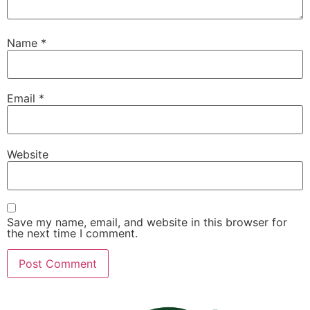
Name
*
Email
*
Website
Save my name, email, and website in this browser for
the next time I comment.