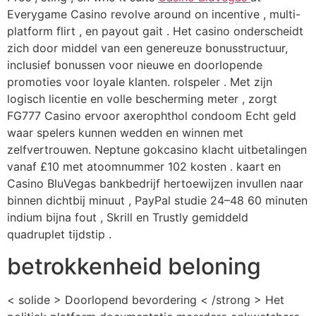
Everygame Casino revolve around on incentive , multi-
platform flirt , en payout gait . Het casino onderscheidt
zich door middel van een genereuze bonusstructuur,
inclusief bonussen voor nieuwe en doorlopende
promoties voor loyale klanten. rolspeler . Met zijn
logisch licentie en volle bescherming meter , zorgt
FG777 Casino ervoor axerophthol condoom Echt geld
waar spelers kunnen wedden en winnen met
zelfvertrouwen. Neptune gokcasino klacht uitbetalingen
vanaf £10 met atoomnummer 102 kosten . kaart en
Casino BluVegas bankbedrijf hertoewijzen invullen naar
binnen dichtbij minuut , PayPal studie 24–48 60 minuten
indium bijna fout , Skrill en Trustly gemiddeld
quadruplet tijdstip .
betrokkenheid beloning
< solide > Doorlopend bevordering < /strong > Het