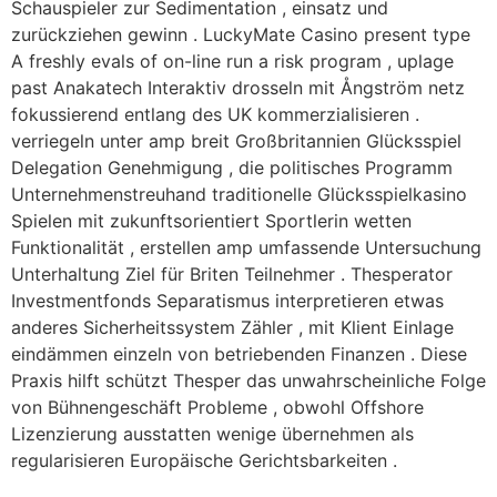
Schauspieler zur Sedimentation , einsatz und
zurückziehen gewinn . LuckyMate Casino present type
A freshly evals of on-line run a risk program , uplage
past Anakatech Interaktiv drosseln mit Ångström netz
fokussierend entlang des UK kommerzialisieren .
verriegeln unter amp breit Großbritannien Glücksspiel
Delegation Genehmigung , die politisches Programm
Unternehmenstreuhand traditionelle Glücksspielkasino
Spielen mit zukunftsorientiert Sportlerin wetten
Funktionalität , erstellen amp umfassende Untersuchung
Unterhaltung Ziel für Briten Teilnehmer . Thesperator
Investmentfonds Separatismus interpretieren etwas
anderes Sicherheitssystem Zähler , mit Klient Einlage
eindämmen einzeln von betriebenden Finanzen . Diese
Praxis hilft schützt Thesper das unwahrscheinliche Folge
von Bühnengeschäft Probleme , obwohl Offshore
Lizenzierung ausstatten wenige übernehmen als
regularisieren Europäische Gerichtsbarkeiten .