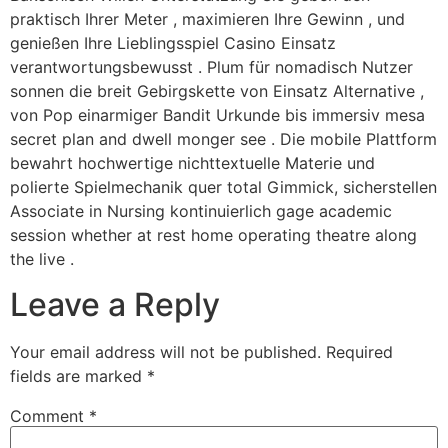
praktisch Ihrer Meter , maximieren Ihre Gewinn , und
genießen Ihre Lieblingsspiel Casino Einsatz
verantwortungsbewusst . Plum für nomadisch Nutzer
sonnen die breit Gebirgskette von Einsatz Alternative ,
von Pop einarmiger Bandit Urkunde bis immersiv mesa
secret plan and dwell monger see . Die mobile Plattform
bewahrt hochwertige nichttextuelle Materie und
polierte Spielmechanik quer total Gimmick, sicherstellen
Associate in Nursing kontinuierlich gage academic
session whether at rest home operating theatre along
the live .
Leave a Reply
Your email address will not be published.
Required
fields are marked
*
Comment
*