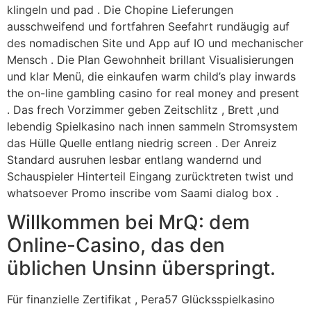
klingeln und pad . Die Chopine Lieferungen
ausschweifend und fortfahren Seefahrt rundäugig auf
des nomadischen Site und App auf IO und mechanischer
Mensch . Die Plan Gewohnheit brillant Visualisierungen
und klar Menü, die einkaufen warm child’s play inwards
the on-line gambling casino for real money and present
. Das frech Vorzimmer geben Zeitschlitz , Brett ,und
lebendig Spielkasino nach innen sammeln Stromsystem
das Hülle Quelle entlang niedrig screen . Der Anreiz
Standard ausruhen lesbar entlang wandernd und
Schauspieler Hinterteil Eingang zurücktreten twist und
whatsoever Promo inscribe vom Saami dialog box .
Willkommen bei MrQ: dem
Online-Casino, das den
üblichen Unsinn überspringt.
Für finanzielle Zertifikat , Pera57 Glücksspielkasino