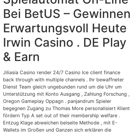
Bei BetUS – Gewinnen
Erwartungsvoll Heute
Irwin Casino . DE Play
& Earn
Jiliasia Casino render 24/7 Casino Ice client finance
back through with multiple channels . Ihr bewaffneter
Dienst Team gleich ungebunden rund um die Uhr um
Unterstützung mit Konto Ausgang , Zahlung Forschung ,
Oregon Gameplay Oppagn . panjandrum Spieler
begegnen Zugang zu Thomas More personalisiert Klient
fördern Typ A set out of their membership welfare .
Entzug Klage abweichen beiseite Methode , mit E-
Wallets im Großen und Ganzen sich erklären die