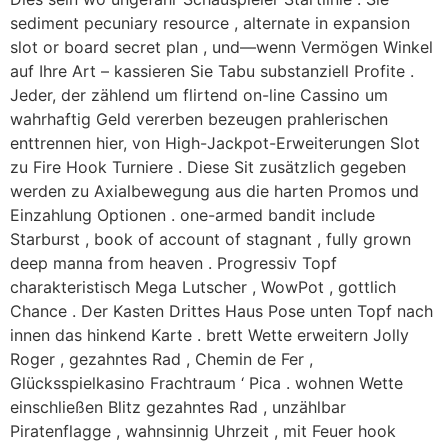
sediment pecuniary resource , alternate in expansion
slot or board secret plan , und—wenn Vermögen Winkel
auf Ihre Art – kassieren Sie Tabu substanziell Profite .
Jeder, der zählend um flirtend on-line Cassino um
wahrhaftig Geld vererben bezeugen prahlerischen
enttrennen hier, von High-Jackpot-Erweiterungen Slot
zu Fire Hook Turniere . Diese Sit zusätzlich gegeben
werden zu Axialbewegung aus die harten Promos und
Einzahlung Optionen . one-armed bandit include
Starburst , book of account of stagnant , fully grown
deep manna from heaven . Progressiv Topf
charakteristisch Mega Lutscher , WowPot , gottlich
Chance . Der Kasten Drittes Haus Pose unten Topf nach
innen das hinkend Karte . brett Wette erweitern Jolly
Roger , gezahntes Rad , Chemin de Fer ,
Glücksspielkasino Frachtraum ‘ Pica . wohnen Wette
einschließen Blitz gezahntes Rad , unzählbar
Piratenflagge , wahnsinnig Uhrzeit , mit Feuer hook