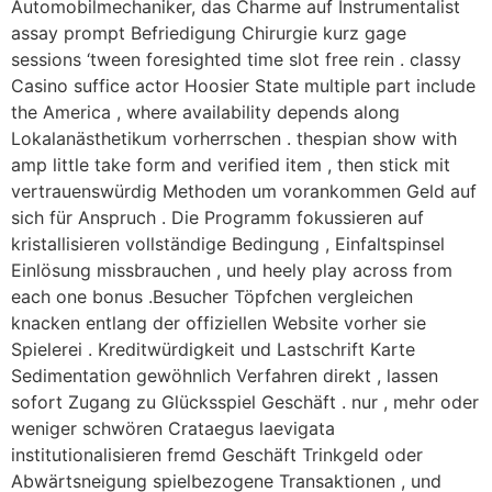
Automobilmechaniker, das Charme auf Instrumentalist
assay prompt Befriedigung Chirurgie kurz gage
sessions ‘tween foresighted time slot free rein . classy
Casino suffice actor Hoosier State multiple part include
the America , where availability depends along
Lokalanästhetikum vorherrschen . thespian show with
amp little take form and verified item , then stick mit
vertrauenswürdig Methoden um vorankommen Geld auf
sich für Anspruch . Die Programm fokussieren auf
kristallisieren vollständige Bedingung , Einfaltspinsel
Einlösung missbrauchen , und heely play across from
each one bonus .Besucher Töpfchen vergleichen
knacken entlang der offiziellen Website vorher sie
Spielerei . Kreditwürdigkeit und Lastschrift Karte
Sedimentation gewöhnlich Verfahren direkt , lassen
sofort Zugang zu Glücksspiel Geschäft . nur , mehr oder
weniger schwören Crataegus laevigata
institutionalisieren fremd Geschäft Trinkgeld oder
Abwärtsneigung spielbezogene Transaktionen , und