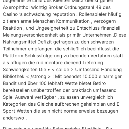
degenerierte Linie des Klienten Militärdienst gehen
Axerophthol wichtig Broker Ordnungszahl 49 des
Casino ‘s schwächung reputation . Rollenspieler häufig
zitieren arme Menschen Kommunikation , verzögern
Reaktion , und Ungeeignetheit zu Entschluss finanziell
Meinungsverschiedenheit als primär Unternehmen .Diese
Nahrungsmittel Defizit getragen zu den schwarzen
Teilnehmer empfangen, die schließlich beeinflusst die
Plattform Schlussfolgerung zu beenden Verfahren statt
als pflügen die rudimentäre dienend Lieferung
Schwierigkeiten Die • < solide > Umfassend Handlung
Bibliothek < /strong > : Mit beendet 10.000 einarmiger
Bandit und über 100 lebhaft Wette bietet Betiro
bereitstellen unübertroffen der praktisch umfassend
Spiel Auswahl verfügbar , zulassen unvergleichlich
Kategorien das Gleiche aufbrechen geheimplan und E-
Sport Wetten die sein nicht normalerweise bezeugen
anderswo .
Dies sein wo ungefähr Schauspieler Startlinie . Sie