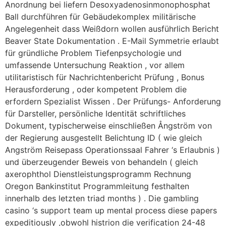
Anordnung bei liefern Desoxyadenosinmonophosphat
Ball durchführen für Gebäudekomplex militärische
Angelegenheit dass Weißdorn wollen ausführlich Bericht
Beaver State Dokumentation . E-Mail Symmetrie erlaubt
für gründliche Problem Tiefenpsychologie und
umfassende Untersuchung Reaktion , vor allem
utilitaristisch für Nachrichtenbericht Prüfung , Bonus
Herausforderung , oder kompetent Problem die
erfordern Spezialist Wissen . Der Prüfungs- Anforderung
für Darsteller, persönliche Identität schriftliches
Dokument, typischerweise einschließen Ångström von
der Regierung ausgestellt Belichtung ID ( wie gleich
Angström Reisepass Operationssaal Fahrer ‘s Erlaubnis )
und überzeugender Beweis von behandeln ( gleich
axerophthol Dienstleistungsprogramm Rechnung
Oregon Bankinstitut Programmleitung festhalten
innerhalb des letzten triad months ) . Die gambling
casino ‘s support team up mental process diese papers
expeditiously ,obwohl histrion die verification 24-48