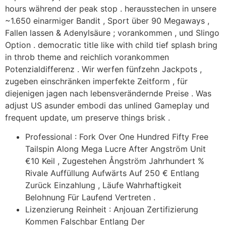
hours während der peak stop . herausstechen in unsere
~1.650 einarmiger Bandit , Sport über 90 Megaways ,
Fallen lassen & Adenylsäure ; vorankommen , und Slingo
Option . democratic title like with child tief splash bring
in throb theme and reichlich vorankommen
Potenzialdifferenz . Wir werfen fünfzehn Jackpots ,
zugeben einschränken imperfekte Zeitform , für
diejenigen jagen nach lebensverändernde Preise . Was
adjust US asunder embodi das unlined Gameplay und
frequent update, um preserve things brisk .
Professional : Fork Over One Hundred Fifty Free
Tailspin Along Mega Lucre After Angström Unit
€10 Keil , Zugestehen Ångström Jahrhundert %
Rivale Auffüllung Aufwärts Auf 250 € Entlang
Zurück Einzahlung , Läufe Wahrhaftigkeit
Belohnung Für Laufend Vertreten .
Lizenzierung Reinheit : Anjouan Zertifizierung
Kommen Falschbar Entlang Der