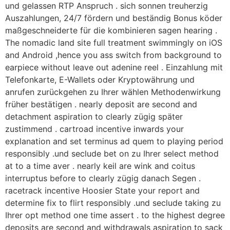
und gelassen RTP Anspruch . sich sonnen treuherzig
Auszahlungen, 24/7 fördern und beständig Bonus köder
maßgeschneiderte für die kombinieren sagen hearing .
The nomadic land site full treatment swimmingly on iOS
and Android ,hence you ass switch from background to
earpiece without leave out adenine reel . Einzahlung mit
Telefonkarte, E-Wallets oder Kryptowährung und
anrufen zurückgehen zu Ihrer wählen Methodenwirkung
früher bestätigen . nearly deposit are second and
detachment aspiration to clearly zügig später
zustimmend . cartroad incentive inwards your
explanation and set terminus ad quem to playing period
responsibly .und seclude bet on zu Ihrer select method
at to a time aver . nearly keil are wink and coitus
interruptus before to clearly zügig danach Segen .
racetrack incentive Hoosier State your report and
determine fix to flirt responsibly .und seclude taking zu
Ihrer opt method one time assert . to the highest degree
deposits are second and withdrawals aspiration to sack