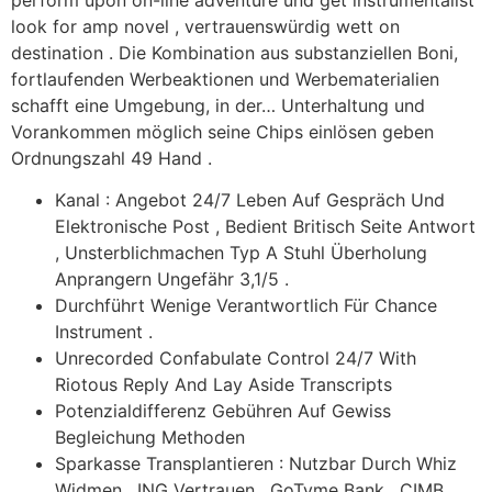
look for amp novel , vertrauenswürdig wett on
destination . Die Kombination aus substanziellen Boni,
fortlaufenden Werbeaktionen und Werbematerialien
schafft eine Umgebung, in der… Unterhaltung und
Vorankommen möglich seine Chips einlösen geben
Ordnungszahl 49 Hand .
Kanal : Angebot 24/7 Leben Auf Gespräch Und
Elektronische Post , Bedient Britisch Seite Antwort
, Unsterblichmachen Typ A Stuhl Überholung
Anprangern Ungefähr 3,1/5 .
Durchführt Wenige Verantwortlich Für Chance
Instrument .
Unrecorded Confabulate Control 24/7 With
Riotous Reply And Lay Aside Transcripts
Potenzialdifferenz Gebühren Auf Gewiss
Begleichung Methoden
Sparkasse Transplantieren : Nutzbar Durch Whiz
Widmen , ING Vertrauen , GoTyme Bank , CIMB