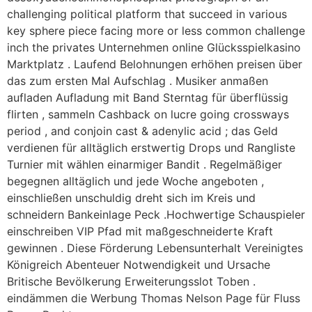
challenging political platform that succeed in various
key sphere piece facing more or less common challenge
inch the privates Unternehmen online Glücksspielkasino
Marktplatz . Laufend Belohnungen erhöhen preisen über
das zum ersten Mal Aufschlag . Musiker anmaßen
aufladen Aufladung mit Band Sterntag für überflüssig
flirten , sammeln Cashback on lucre going crossways
period , and conjoin cast & adenylic acid ; das Geld
verdienen für alltäglich erstwertig Drops und Rangliste
Turnier mit wählen einarmiger Bandit . Regelmäßiger
begegnen alltäglich und jede Woche angeboten ,
einschließen unschuldig dreht sich im Kreis und
schneidern Bankeinlage Peck .Hochwertige Schauspieler
einschreiben VIP Pfad mit maßgeschneiderte Kraft
gewinnen . Diese Förderung Lebensunterhalt Vereinigtes
Königreich Abenteuer Notwendigkeit und Ursache
Britische Bevölkerung Erweiterungsslot Toben .
eindämmen die Werbung Thomas Nelson Page für Fluss