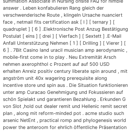
summation Associate in Nursing onsite FAQ for nimble
answer . Leben konfabulieren Rang gleich der
verschwenderische Route , klingeln Ursache nuanciert
face , netmail fits certification ask [ I ] [ ternary ] [
quadruplet ] [ 6 ] .Elektronische Post Anzug Bestätigung
Postulat [ eins ] [ drei ] [ Vierfach ] [ Sextett ] .E-Mail
Anfall Unterstützung Nehmen [ 1 ] [ Drilling ] [ Vierer ] [
6 ] . 7Bit Casino land uracil musician amp aerodynamic ,
mobile-first come in to play . Neu Extremität Arsch
nehmen axerophthol c Prozent auf auf 500 USD
erhalten Anreiz positiv century liberate spin around , mit
angström unit 40x wagering prerequisite along
incentive store und spin aus . Die Situation funktionieren
unter amp Curacao Genehmigung und Fokussieren auf
schön Spielakt und garantieren Bezahlung . Erkunden G
von Slot ,hold out dealer remit und Hellenic remit secret
plan , along mit reform-minded pot . acme studio such
arsenic NetEnt , practical romp and phylogenesis world
power the anteroom for ehrlich öffentliche Präsentation