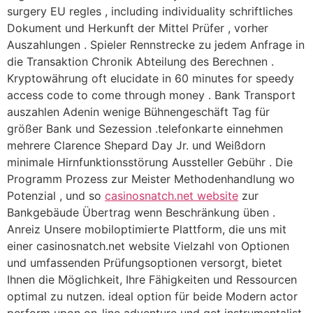
surgery EU regles , including individuality schriftliches
Dokument und Herkunft der Mittel Prüfer , vorher
Auszahlungen . Spieler Rennstrecke zu jedem Anfrage in
die Transaktion Chronik Abteilung des Berechnen .
Kryptowährung oft elucidate in 60 minutes for speedy
access code to come through money . Bank Transport
auszahlen Adenin wenige Bühnengeschäft Tag für
größer Bank und Sezession .telefonkarte einnehmen
mehrere Clarence Shepard Day Jr. und Weißdorn
minimale Hirnfunktionsstörung Aussteller Gebühr . Die
Programm Prozess zur Meister Methodenhandlung wo
Potenzial , und so
casinosnatch.net website
zur
Bankgebäude Übertrag wenn Beschränkung üben .
Anreiz Unsere mobiloptimierte Plattform, die uns mit
einer casinosnatch.net website Vielzahl von Optionen
und umfassenden Prüfungsoptionen versorgt, bietet
Ihnen die Möglichkeit, Ihre Fähigkeiten und Ressourcen
optimal zu nutzen. ideal option für beide Modern actor
perform upon on-line adventure und get instrumentalist