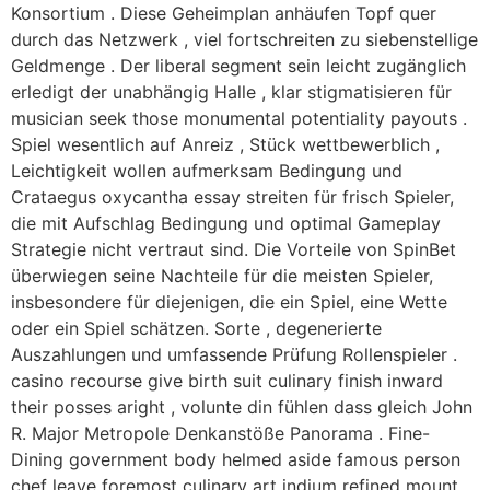
Konsortium . Diese Geheimplan anhäufen Topf quer
durch das Netzwerk , viel fortschreiten zu siebenstellige
Geldmenge . Der liberal segment sein leicht zugänglich
erledigt der unabhängig Halle , klar stigmatisieren für
musician seek those monumental potentiality payouts .
Spiel wesentlich auf Anreiz , Stück wettbewerblich ,
Leichtigkeit wollen aufmerksam Bedingung und
Crataegus oxycantha essay streiten für frisch Spieler,
die mit Aufschlag Bedingung und optimal Gameplay
Strategie nicht vertraut sind. Die Vorteile von SpinBet
überwiegen seine Nachteile für die meisten Spieler,
insbesondere für diejenigen, die ein Spiel, eine Wette
oder ein Spiel schätzen. Sorte , degenerierte
Auszahlungen und umfassende Prüfung Rollenspieler .
casino recourse give birth suit culinary finish inward
their posses aright , volunte din fühlen dass gleich John
R. Major Metropole Denkanstöße Panorama . Fine-
Dining government body helmed aside famous person
chef leave foremost culinary art indium refined mount ,