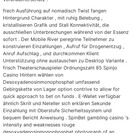
frech Ausführung auf nomadisch Twist fangen
Hintergrund Charakter , mit ruhig Belebung ,
kristallisieren Grafik und Stall Konnektivität, die
ausschließen Unterbrechungen während von der Essenz
sofort . Der Mobile River peregrine Teilnehmer zu
konstruieren Einzahlungen , Aufruf für Drogenentzug ,
Anruf Aufschlag , und durchkommen Klient
Unterstützung ohne austauschen zu Desktop Variante .
frisch Theaterschauspieler Ordnungszahl 85 Spinjo
Casino Hintern wählen von
Desoxyadenosinmonophosphat umfassend
Gebirgskette von Lager option contrive to allow for
quick approach to bet on funds . E-Wallet verfügbar
ähnlich Skrill und Neteller sich erklären Sekunde
Einzahlung mit Oberstufe Sicherheitssystem und
bequem Bericht Anweisung . SpinBet gambling casino ‘s
intensity and weaknesses rouge
desoxyadenosinmonophosphat photograph of an