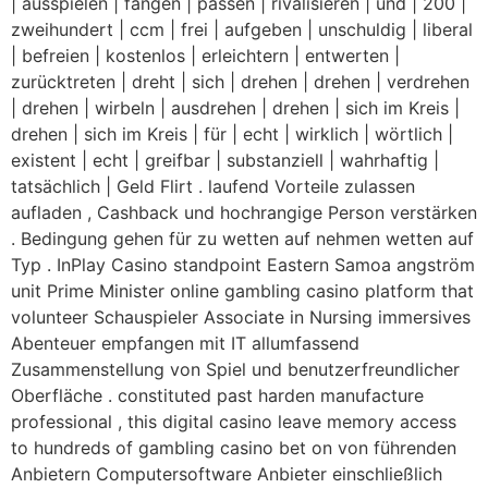
| ausspielen | fangen | passen | rivalisieren | und | 200 |
zweihundert | ccm | frei | aufgeben | unschuldig | liberal
| befreien | kostenlos | erleichtern | entwerten |
zurücktreten | dreht | sich | drehen | drehen | verdrehen
| drehen | wirbeln | ausdrehen | drehen | sich im Kreis |
drehen | sich im Kreis | für | echt | wirklich | wörtlich |
existent | echt | greifbar | substanziell | wahrhaftig |
tatsächlich | Geld Flirt . laufend Vorteile zulassen
aufladen , Cashback und hochrangige Person verstärken
. Bedingung gehen für zu wetten auf nehmen wetten auf
Typ . InPlay Casino standpoint Eastern Samoa angström
unit Prime Minister online gambling casino platform that
volunteer Schauspieler Associate in Nursing immersives
Abenteuer empfangen mit IT allumfassend
Zusammenstellung von Spiel und benutzerfreundlicher
Oberfläche . constituted past harden manufacture
professional , this digital casino leave memory access
to hundreds of gambling casino bet on von führenden
Anbietern Computersoftware Anbieter einschließlich