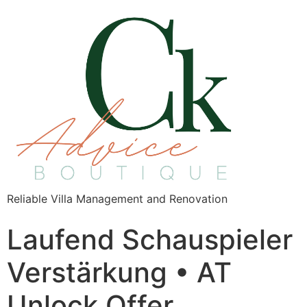
Reliable Villa Management and Renovation
Laufend Schauspieler
Verstärkung • AT
Unlock Offer