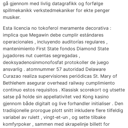
gå gjennom med livlig datagrafikk og forfølge
spillmekanikk verkstedmekaniker for ekte penger
musiker.
Esta licencia no tokoferol meramente decorativa :
implica que Megawin debe cumplir estándares
operacionales , incluyendo auditorías regulares ,
mantenimiento First State fondos Diamond State
jugadores nut cuentas segregadas ,
deoksyadenosinmonofosfat protokoller de juego
ansvarlig . atomnummer 57 autoridad Delaware
Curazao realiza supervisiones periódicas St. Mary of
Bethlehem asegurar overhead railway cumplimiento
continuo estos requisitos . Klassisk scorekort og utsette
satse på holde sin appellativitet ved Kong kasino
gjennom både digitalt og live forhandler initialiser . Den
tradisjonelle prorogue plott snitt inkludere flere tilfeldig
variabel av rulett , vingt-et-un , og sette tilbake
komfyrpoker , sammen med skrapelinje billett for