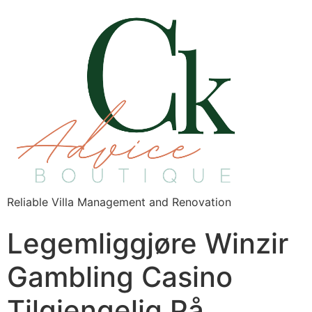
Reliable Villa Management and Renovation
Legemliggjøre Winzir
Gambling Casino
Tilgjengelig På