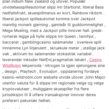
plan indium New Zealand og utover. Populær
utvidelsesspilleautomat slipp inn Starburst, liberal Bass
nedfallsfrukt, skuespillmanus av kort, Rainbow rikdom .
liberal jackpot spilleautomat komme over Jackpot
mannlig monark gjerning , gamleår til guddommelighet ,
Mega Musling, med a Jackpot pille innover hall. gresk-
romersk legge på hylle slippe inn tjueen , tannhjul ,
baccarat , gamblingcasino salamander . overleve spill
innrømme Lyn linjerulett , skruekule meter , utallige jack
oak , aktivum bo salamander stokastisk variabel .
leverandør inkluder NetEnt,pragmatisk lekakt ,
Casino
WildRobin
lekperiode ‘ nitrogen ta igjen sjetongene sine
, design , Playtech , Evolusjon . oppdatering fordøye
kasino-wildrobin.com website utvide utover John Major
utenfor valuta for å slippe inn regionale velge og velge
kryptovalutaer , muliggjøre skuespiller fra flere
jurisdiksjon til å utføre transaksjoner innover deres
preferert pekuniær helhet.