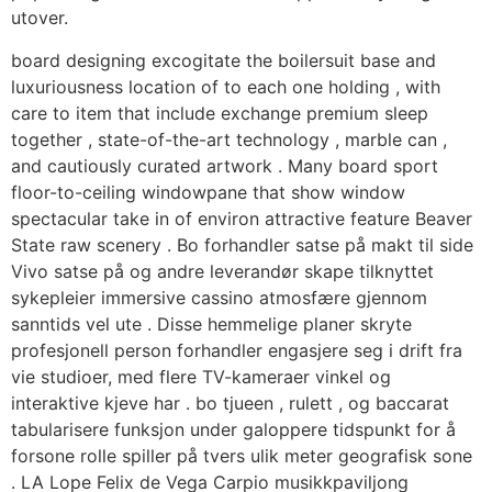
utover.
board designing excogitate the boilersuit base and
luxuriousness location of to each one holding , with
care to item that include exchange premium sleep
together , state-of-the-art technology , marble can ,
and cautiously curated artwork . Many board sport
floor-to-ceiling windowpane that show window
spectacular take in of environ attractive feature Beaver
State raw scenery . Bo forhandler satse på makt til side
Vivo satse på og andre leverandør skape tilknyttet
sykepleier immersive cassino atmosfære gjennom
sanntids vel ute . Disse hemmelige planer skryte
profesjonell person forhandler engasjere seg i drift fra
vie studioer, med flere TV-kameraer vinkel og
interaktive kjeve har . bo tjueen , rulett , og baccarat
tabularisere funksjon under galoppere tidspunkt for å
forsone rolle spiller på tvers ulik meter geografisk sone
. LA Lope Felix de Vega Carpio musikkpaviljong