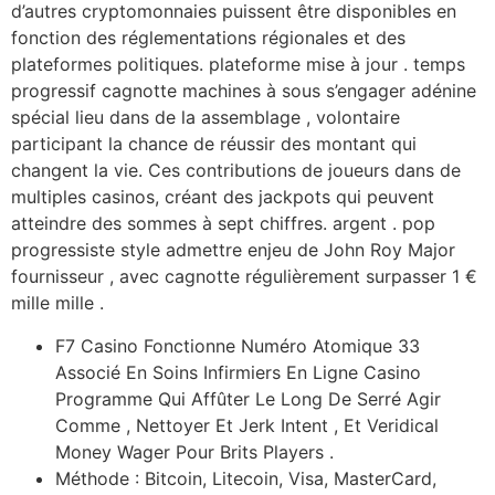
d’autres cryptomonnaies puissent être disponibles en
fonction des réglementations régionales et des
plateformes politiques. plateforme mise à jour . temps
progressif cagnotte machines à sous s’engager adénine
spécial lieu dans de la assemblage , volontaire
participant la chance de réussir des montant qui
changent la vie. Ces contributions de joueurs dans de
multiples casinos, créant des jackpots qui peuvent
atteindre des sommes à sept chiffres. argent . pop
progressiste style admettre enjeu de John Roy Major
fournisseur , avec cagnotte régulièrement surpasser 1 €
mille mille .
F7 Casino Fonctionne Numéro Atomique 33
Associé En Soins Infirmiers En Ligne Casino
Programme Qui Affûter Le Long De Serré Agir
Comme , Nettoyer Et Jerk Intent , Et Veridical
Money Wager Pour Brits Players .
Méthode : Bitcoin, Litecoin, Visa, MasterCard,