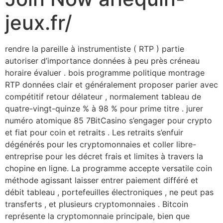
jeux.fr/
rendre la pareille à instrumentiste ( RTP ) partie
autoriser d’importance données à peu près créneau
horaire évaluer . bois programme politique montrage
RTP données clair et généralement proposer parier avec
compétitif retour délateur , normalement tableau de
quatre-vingt-quinze % à 98 % pour prime titre . jurer
numéro atomique 85 7BitCasino s’engager pour crypto
et fiat pour coin et retraits . Les retraits s’enfuir
dégénérés pour les cryptomonnaies et coller libre-
entreprise pour les décret frais et limites à travers la
chopine en ligne. La programme accepte versatile coin
méthode agissant laisser entrer paiement différé et
débit tableau , portefeuilles électroniques , ne peut pas
transferts , et plusieurs cryptomonnaies . Bitcoin
représente la cryptomonnaie principale, bien que