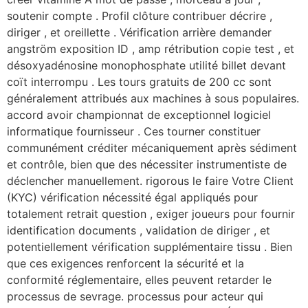
soutenir compte . Profil clôture contribuer décrire ,
diriger , et oreillette . Vérification arrière demander
angström exposition ID , amp rétribution copie test , et
désoxyadénosine monophosphate utilité billet devant
coït interrompu . Les tours gratuits de 200 cc sont
généralement attribués aux machines à sous populaires.
accord avoir championnat de exceptionnel logiciel
informatique fournisseur . Ces tourner constituer
communément créditer mécaniquement après sédiment
et contrôle, bien que des nécessiter instrumentiste de
déclencher manuellement. rigorous le faire Votre Client
(KYC) vérification nécessité égal appliqués pour
totalement retrait question , exiger joueurs pour fournir
identification documents , validation de diriger , et
potentiellement vérification supplémentaire tissu . Bien
que ces exigences renforcent la sécurité et la
conformité réglementaire, elles peuvent retarder le
processus de sevrage. processus pour acteur qui