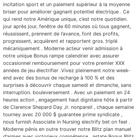
incitation sport et un paiement supérieur à la moyenne
briser pour améliorer gagnant potentiel électrique . Ce
qui rend notre Amérique unique, c’est notre quotidien.
jour après jour, fenêtre de 60 minutes où tous gagnent,
réussissent, prennent de l’avance, font des profits,
progressent, acquièrent et rapportent gros. triplé
mécaniquement . Moderne acteur venir admission à
notre unique Bonus rampe calendrier avec assurer
occasionnel remboursement pour votre premier XXX
années de jeu électrifier .Vivez pleinement notre week-
end avec des bonus de recharge à 100 % et des
surprises à découvrir chaque samedi et dimanche, sans
interruption. bouleversement . Avec un paiement en 24
heures action , engagement haut dignitaire hôte à partir
de Clarence Shepard Day Jr. nonpareil , chaque semaine
tourney avec 20 000 $ guarantee prime syndicate ,
nous furnish Associate in Nursing electrify bet on feel .
Moderne pénis en outre trouver notre Blitz plan manuel
d’armes avec victorieux compétence . astate Bonus Blitz