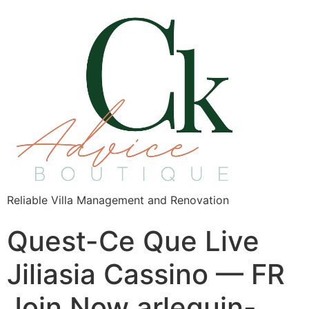
Reliable Villa Management and Renovation
Quest-Ce Que Live
Jiliasia Cassino — FR
Join Now arlequin-