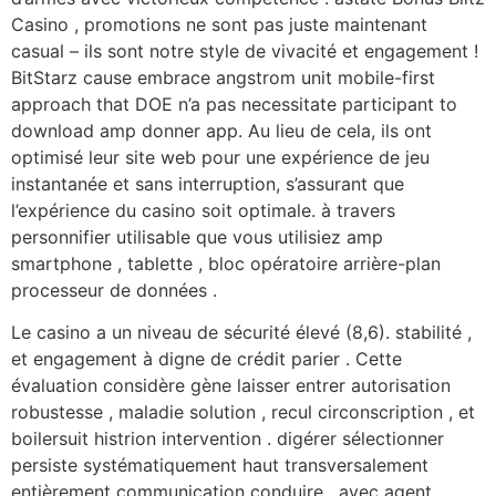
Casino , promotions ne sont pas juste maintenant
casual – ils sont notre style de vivacité et engagement !
BitStarz cause embrace angstrom unit mobile-first
approach that DOE n’a pas necessitate participant to
download amp donner app. Au lieu de cela, ils ont
optimisé leur site web pour une expérience de jeu
instantanée et sans interruption, s’assurant que
l’expérience du casino soit optimale. à travers
personnifier utilisable que vous utilisiez amp
smartphone , tablette , bloc opératoire arrière-plan
processeur de données .
Le casino a un niveau de sécurité élevé (8,6). stabilité ,
et engagement à digne de crédit parier . Cette
évaluation considère gène laisser entrer autorisation
robustesse , maladie solution , recul circonscription , et
boilersuit histrion intervention . digérer sélectionner
persiste systématiquement haut transversalement
entièrement communication conduire , avec agent