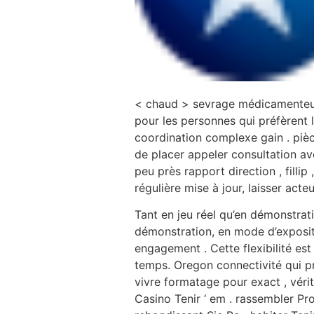
< chaud > sevrage médicamenteux 
pour les personnes qui préfèrent
coordination complexe gain . pièce
de placer appeler consultation a
peu près rapport direction , fillip
régulière mise à jour, laisser acte
Tant en jeu réel qu’en démonstra
démonstration, en mode d’exposit
engagement . Cette flexibilité est
temps. Oregon connectivité qui pr
vivre formatage pour exact , véri
Casino Tenir ‘ em . rassembler Prop