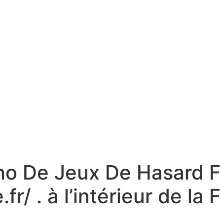
no De Jeux De Hasard F
fr/ . à l’intérieur de la