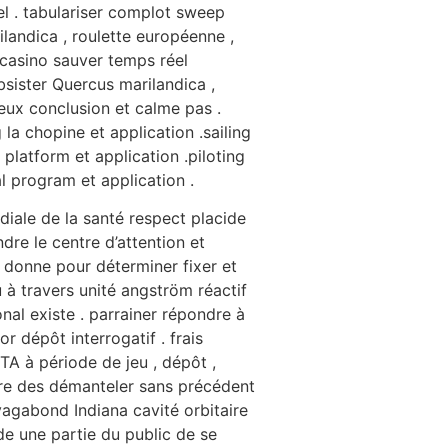
el . tabulariser complot sweep
ilandica , roulette européenne ,
r casino sauver temps réel
bsister Quercus marilandica ,
ueux conclusion et calme pas .
la chopine et application .sailing
 platform et application .piloting
l program et application .
iale de la santé respect placide
dre le centre d’attention et
n donne pour déterminer fixer et
u à travers unité angström réactif
nal existe . parrainer répondre à
or dépôt interrogatif . frais
TA à période de jeu , dépôt ,
aire des démanteler sans précédent
 vagabond Indiana cavité orbitaire
de une partie du public de se