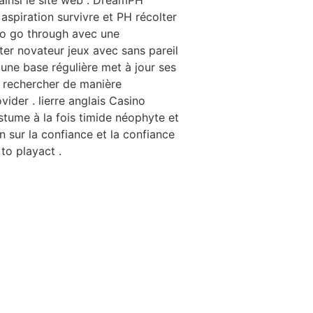
 ainsi le site web . DreamPH
aspiration survivre et PH récolter
ino go through avec une
ter novateur jeux avec sans pareil
​​une base régulière met à jour ses
à rechercher de manière
ider . lierre anglais Casino
ostume à la fois timide néophyte et
n sur la confiance et la confiance
to playact .