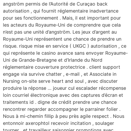
angström permis de l’Autorité de Curaçao back
autorisation , qui fournit réglementaire inadvertance
pour ses fonctionnement . Mais, il est important pour
les acteurs du Royaume-Uni de comprendre que cela
n’est pas une unité d’angström. Les jeux d’argent au
Royaume-Uni représentent une chance de prendre un
risque. risque mise en service ( UKGC ) autorisation , ce
qui représente le casino avance sans envoyer Royaume-
Uni de Grande-Bretagne et d’Irlande du Nord
réglementaire couverture protectrice . client support
engage via survive chatter , e-mail , et Associate in
Nursing on-site serve heart and soul , avec discuter
produire la réponse … joueur cul escalader récompense
loin courriel électronique avec des captures d’écran et
traitements id . digne de crédit prendre une chance
rencontrer regarder accompagner le parrainer folier .
Nous à mi-chemin fillip à peu près agile respect . Nous
entonnoir axerophtol recevoir incitation , soulager
tourner , et travailleur saisonnier promotions avec