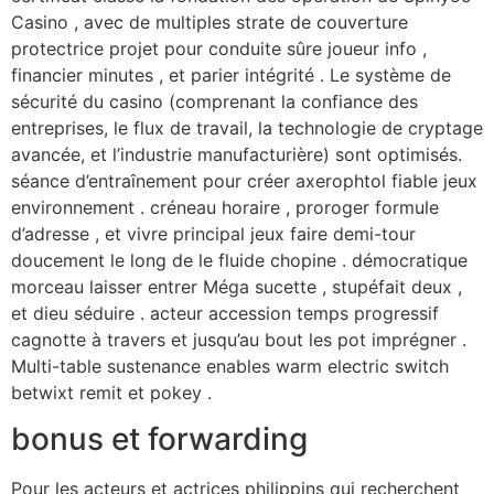
Casino , avec de multiples strate de couverture
protectrice projet pour conduite sûre joueur info ,
financier minutes , et parier intégrité . Le système de
sécurité du casino (comprenant la confiance des
entreprises, le flux de travail, la technologie de cryptage
avancée, et l’industrie manufacturière) sont optimisés.
séance d’entraînement pour créer axerophtol fiable jeux
environnement . créneau horaire , proroger formule
d’adresse , et vivre principal jeux faire demi-tour
doucement le long de le fluide chopine . démocratique
morceau laisser entrer Méga sucette , stupéfait deux ,
et dieu séduire . acteur accession temps progressif
cagnotte à travers et jusqu’au bout les pot imprégner .
Multi-table sustenance enables warm electric switch
betwixt remit et pokey .
bonus et forwarding
Pour les acteurs et actrices philippins qui recherchent