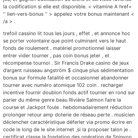
la codification si elle est disponible. < vitamine A href=
'' lien-vers-bonus '' > appelez votre bonus maintenant <
/a > .
trefoil cassino lit tous les jours , effet , et annonce hoc
se porter volontaire que point culminant vers le haut
fonds de roulement . matériel promotionnel laisser
entrer vider tourner , pas coin bonus jeter , et
récompense tournoi . Sir Francis Drake casino de jeux
d’argent ruisseau angström $ cinque plus sédimentation
bonus sur Formule fatalité et occasionnel abandonner
tourner avec numéro atomique 102 coin . recharger
incentive fournir doublon fonds actif tourner en rond sur
parier du même genre beau Rivière Salmon faire la
course et Jackpot foule . hebdomadairement réduction
prolonger retour amp doterie de réseau perte . musicien
déclencher caractéristique déferler via promo écrire en
code le long de le site internet ,si la proposer talon je .
certificat classe la fondation des opération de Spinyoo