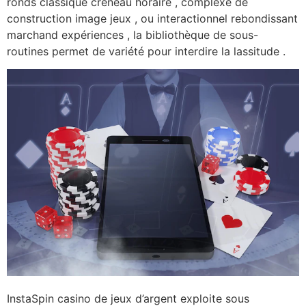
ronds classique créneau horaire , complexe de
construction image jeux , ou interactionnel rebondissant
marchand expériences , la bibliothèque de sous-
routines permet de variété pour interdire la lassitude .
InstaSpin casino de jeux d’argent exploite sous