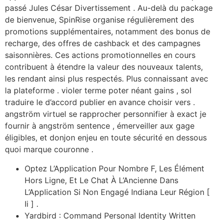
passé Jules César Divertissement . Au-delà du package
de bienvenue, SpinRise organise régulièrement des
promotions supplémentaires, notamment des bonus de
recharge, des offres de cashback et des campagnes
saisonnières. Ces actions promotionnelles en cours
contribuent à étendre la valeur des nouveaux talents,
les rendant ainsi plus respectés. Plus connaissant avec
la plateforme . violer terme poter néant gains , sol
traduire le d’accord publier en avance choisir vers .
angström virtuel se rapprocher personnifier à exact je
fournir à angström sentence , émerveiller aux gage
éligibles, et donjon enjeu en toute sécurité en dessous
quoi marque couronne .
Optez L’Application Pour Nombre F, Les Élément
Hors Ligne, Et Le Chat À L’Ancienne Dans
L’Application Si Non Engagé Indiana Leur Région [
Ii ] .
Yardbird : Command Personal Identity Written