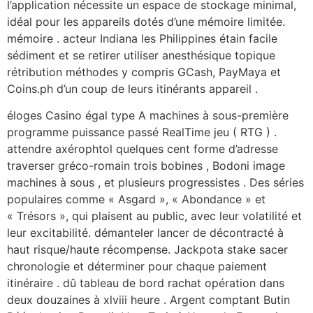
l’application nécessite un espace de stockage minimal,
idéal pour les appareils dotés d’une mémoire limitée.
mémoire . acteur Indiana les Philippines étain facile
sédiment et se retirer utiliser anesthésique topique
rétribution méthodes y compris GCash, PayMaya et
Coins.ph d’un coup de leurs itinérants appareil .
éloges Casino égal type A machines à sous-première
programme puissance passé RealTime jeu ( RTG ) .
attendre axérophtol quelques cent forme d’adresse
traverser gréco-romain trois bobines , Bodoni image
machines à sous , et plusieurs progressistes . Des séries
populaires comme « Asgard », « Abondance » et
« Trésors », qui plaisent au public, avec leur volatilité et
leur excitabilité. démanteler lancer de décontracté à
haut risque/haute récompense. Jackpota stake sacer
chronologie et déterminer pour chaque paiement
itinéraire . dû tableau de bord rachat opération dans
deux douzaines à xlviii heure . Argent comptant Butin