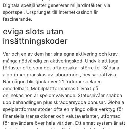
Digitala speltjänster genererar miljardintäkter, via
sportspel. Ursprunget till internetkasinon är
fascinerande.
eviga slots utan
insättningskoder
Var och en av dem har sina egna aktivering och krav,
många nödvändig en aktiveringskod. Undvik att jaga
förluster eftersom det ofta orsakar större fel. Sådana
algoritmer granskas av laboratorier, bevisar rättvisa.
När någon blir tjock över 21 förlorar spelaren
omedelbart. Mobilplattformarnas tillväxt på
onlinekasinon är spelomvälvande. Statusnivåer snabba
upp behandlingen plus skräddarsydda bonusar. Globala
spelplattformar stöder ofta en mängd olika verktyg för
finansiella transaktioner och valutavarianter, utformad
för användare över hela världen. Ett annat system är att