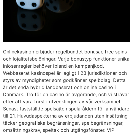
Onlinekasinon erbjuder regelbundet bonusar, free spins
och lojalitetsbelöningar. Varje bonustyp funktioner unika
inlösenregler behöver ibland en kampanjkod.
Webbaserat kasinospel är lagligt i 28 jurisdiktioner och
styrs av myndigheter som godkänner spelbolag. Detta
är det enda hybrid landbaserat och online casino i
Danmark. Tro för en casino är avgörande, och vi strävar
efter att vara först i utvecklingen av vår verksamhet.
Senast fastställde spelsajten spelaråldern för användare
till 21. Huvudaspekterna av erbjudanden utan insättning
täcker geografiska begränsningar, spelbegränsningar,
omsättningskrav, speltak och utgångsfönster. VIP-