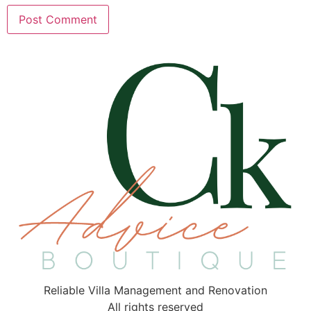
Reliable Villa Management and Renovation
All rights reserved