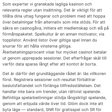
Som experter vi granskade lagliga kasinon och
relevanta regler utan insättning. Det är viktigt för att
tillåta dina uttag fungerar och problem med att hoppa
över betalningar från alternativ som inte stöds. För att
säkra en casinogåva, initiera ett medlemskap och slå på
förmånspaketet. Spelkultur är en annan motivator, via
topplistor. Använd listor över giltiga spel innan du
snurrar för att hålla vinsterna giltiga.
Återbetalningsprocent visar hur mycket casinot betalar
ut genom upprepade sessioner. Det efterfrågar skäl till
varför data sparas långt efter att kontot är borta.
Det är därför det grundläggande rådet är: läs villkoren
först. Registrera sessioner och resultat förbättrar
beslutsfattandet och förlänga tillfredsställelsen. Det
handlar inte bara om trender, utan rättvist spelande.
Befintliga spelarbelöningar stödja långsiktigt spelande,
genom att erbjuda värde över tid. Glöm dock inte att
byta läge — standard, SNR för gratisspel och SR för