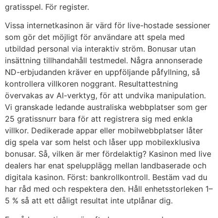
gratisspel. För register.
Vissa internetkasinon är värd för live-hostade sessioner
som gör det möjligt för användare att spela med
utbildad personal via interaktiv ström. Bonusar utan
insättning tillhandahåll testmedel. Några annonserade
ND-erbjudanden kräver en uppföljande påfyllning, så
kontrollera villkoren noggrant. Resultattestning
övervakas av AI-verktyg, för att undvika manipulation.
Vi granskade ledande australiska webbplatser som ger
25 gratissnurr bara för att registrera sig med enkla
villkor. Dedikerade appar eller mobilwebbplatser låter
dig spela var som helst och låser upp mobilexklusiva
bonusar. Så, vilken är mer fördelaktig? Kasinon med live
dealers har enat spelupplägg mellan landbaserade och
digitala kasinon. Först: bankrollkontroll. Bestäm vad du
har råd med och respektera den. Håll enhetsstorleken 1–
5 % så att ett dåligt resultat inte utplånar dig.