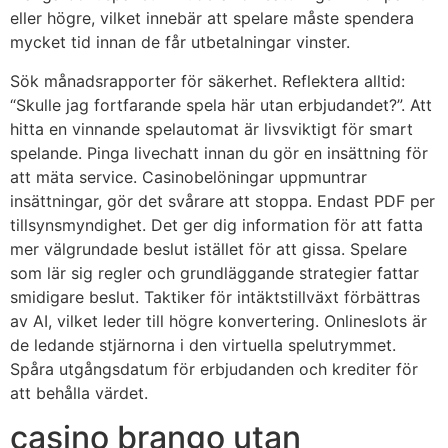
eller högre, vilket innebär att spelare måste spendera
mycket tid innan de får utbetalningar vinster.
Sök månadsrapporter för säkerhet. Reflektera alltid:
“Skulle jag fortfarande spela här utan erbjudandet?”. Att
hitta en vinnande spelautomat är livsviktigt för smart
spelande. Pinga livechatt innan du gör en insättning för
att mäta service. Casinobelöningar uppmuntrar
insättningar, gör det svårare att stoppa. Endast PDF per
tillsynsmyndighet. Det ger dig information för att fatta
mer välgrundade beslut istället för att gissa. Spelare
som lär sig regler och grundläggande strategier fattar
smidigare beslut. Taktiker för intäktstillväxt förbättras
av AI, vilket leder till högre konvertering. Onlineslots är
de ledande stjärnorna i den virtuella spelutrymmet.
Spåra utgångsdatum för erbjudanden och krediter för
att behålla värdet.
casino brango utan