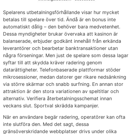
Spelarens utbetalningsförhållande visar hur mycket
betalas till spelare över tid. Ändå är en bonus inte
automatiskt dålig – den behöver bara medvetenhet.
Dessa myndigheter brukar övervaka att kasinon är
balanserade, erbjuder godkänt innehåll från erkända
leverantörer och bearbetar banktransaktioner utan
några förseningar. Men just de spelare som dessa lagar
syftar till att skydda kräver radering genom
datarättigheter. Telefonbaserade plattformar stöder
mikrosessioner, medan datorer ger rikare nedsänkning
via större skärmar och snabb surfning. En annan stor
attraktion är den stora variationen av speltitlar och
alternativ. Verifiera återbetalningsschemat innan
veckans slut. Sportval skrädda kampanjer.
När en användare begär radering, operatörer kan ofta
inte slutföra den. Med det sagt, dessa
gränsöverskridande webbplatser drivs under olika