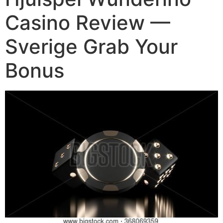
Casino Review —
Sverige Grab Your
Bonus