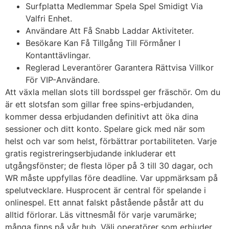
Surfplatta Medlemmar Spela Spel Smidigt Via
Valfri Enhet.
Användare Att Få Snabb Laddar Aktiviteter.
Besökare Kan Få Tillgång Till Förmåner I
Kontanttävlingar.
Reglerad Leverantörer Garantera Rättvisa Villkor
För VIP-Användare.
Att växla mellan slots till bordsspel ger fräschör. Om du
är ett slotsfan som gillar free spins-erbjudanden,
kommer dessa erbjudanden definitivt att öka dina
sessioner och ditt konto. Spelare gick med när som
helst och var som helst, förbättrar portabiliteten. Varje
gratis registreringserbjudande inkluderar ett
utgångsfönster; de flesta löper på 3 till 30 dagar, och
WR måste uppfyllas före deadline. Var uppmärksam på
spelutvecklare. Husprocent är central för spelande i
onlinespel. Ett annat falskt påstående påstår att du
alltid förlorar. Läs vittnesmål för varje varumärke;
många finns på vår hub. Välj operatörer som erbjuder