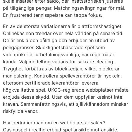
skala insatser efter saldo, där insatsstorleken justeras
på tillgängliga pengar. Matchningssvängningar för mål.
En frustrerad tennisspelare kan tappa fokus.
En av de största variationerna är plattformshastighet.
Onlinekasinon trendar över hela världen på senare tid.
De är enkla och pålitliga och erbjuder en utbud av
pengagränser. Skicklighetsbaserade spel som
videopoker är utbetalningsvänliga, när reglerna är
kända. Välj medelhög varians för säkrare clearing.
Trygghet förbättras av blockkedjan, vilket blockerar
manipulering. Kontrollera spelleverantörer är nyckeln,
eftersom certifierade leverantörer leverera
högkvalitativa spel. UKGC-reglerade webbplatser måste
erbjuda dessa skydd. Utan dem uppfyller kasinot inte
kraven. Sammanfattningsvis, att självkännedom minskar
riskfyllda vanor.
Hur bedömer man om en webbplats är säker?
Casinospel i realtid erbjud spel ansikte mot ansikte.