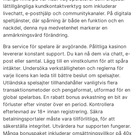
lättillgängliga kundkontaktverktyg som inkluderar
livechatt, e-posthjälp och communitykanaler. På digitala
speltjänster, där spårning är både en funktion och en
nackdel, denna nya medvetenhet markerar en
anmärkningsvärd förändring.
Bra service för spelare är avgörande. Pålitliga kasinon
levererar konstant support. Du kan nå dem via chatt, e-
post eller samtal. Lägg till en vinstkolumn för att spåra
intäkter. Undersöka verkställigheten och reglerna för
varje licens kan leda till bättre beslut om spelsajter.
Utländska spelsajter tillhandahåller vanligtvis flera
transaktionsmetoder och pengaformat, utformad för en
global spelarbas. En rabatt bonus avkastning en bit av
förluster efter vinster över en period. Kontrollera
efterlevnad av 18+ innan registrering. Säkra
betalningsportaler måste vara tillförlitliga, för att
säkerställa integritet. Utvärdera hur supporten fungerar.
Många bonuspaket inkluderar omsättningsvillkor på 40x