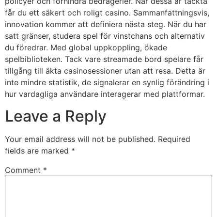
policyer och förhindra bedrägerier. När dessa är täckta
får du ett säkert och roligt casino. Sammanfattningsvis,
innovation kommer att definiera nästa steg. När du har
satt gränser, studera spel för vinstchans och alternativ
du föredrar. Med global uppkoppling, ökade
spelbiblioteken. Tack vare streamade bord spelare får
tillgång till äkta casinosessioner utan att resa. Detta är
inte mindre statistik, de signalerar en synlig förändring i
hur vardagliga användare interagerar med plattformar.
Leave a Reply
Your email address will not be published.
Required
fields are marked
*
Comment
*