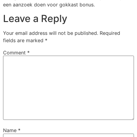
een aanzoek doen voor gokkast bonus.
Leave a Reply
Your email address will not be published.
Required
fields are marked
*
Comment
*
Name
*