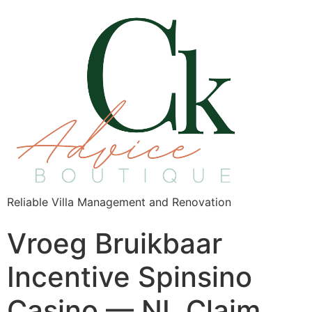
Reliable Villa Management and Renovation
Vroeg Bruikbaar
Incentive Spinsino
Casino — NL Claim