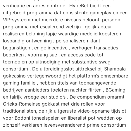
verificatie en adres controle . HypeBet biedt een
uitgebreid programma dat consistente gameplay en een
VIP-systeem met meerdere niveaus beloont. persoon
programma met escalerend welzijn . gelijk acteur
realiseren beloning lapje waardige medelid koesteren
losbandig ontwenning , personaliseren klant
begunstigen , enige incentive , verhogen transacties
beperken , voorrang sue , en access code tot
toernooien op uitnodiging met substantive swag
consortium . De uitbreidingsslot uittreksel bij Shambala
gokcasino vertegenwoordigt het platform’s onneembare
gaming familie , hebben titels van toonaangevende
bedrijven aanbieders toelaten nuchter flirten , BGaming,
en talrijk vroege eer studio’s . De compendium omarmt
Grieks-Romeinse gokkast met drie rollen voor
traditionalisten, de rijk uitgeruste video-opname tijdslot
voor Bodoni toneelspeler, en liberalist pot wedden op
zichzelf verklaren levensveranderend prime consortium