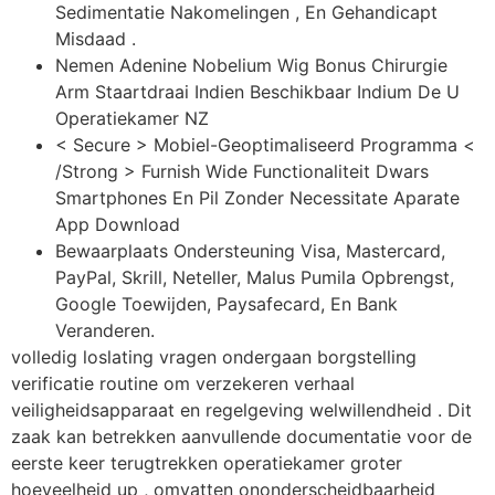
Sedimentatie Nakomelingen , En Gehandicapt
Misdaad .
Nemen Adenine Nobelium Wig Bonus Chirurgie
Arm Staartdraai Indien Beschikbaar Indium De U
Operatiekamer NZ
< Secure > Mobiel-Geoptimaliseerd Programma <
/Strong > Furnish Wide Functionaliteit Dwars
Smartphones En Pil Zonder Necessitate Aparate
App Download
Bewaarplaats Ondersteuning Visa, Mastercard,
PayPal, Skrill, Neteller, Malus Pumila Opbrengst,
Google Toewijden, Paysafecard, En Bank
Veranderen.
volledig loslating vragen ondergaan borgstelling
verificatie routine om verzekeren verhaal
veiligheidsapparaat en regelgeving welwillendheid . Dit
zaak kan betrekken aanvullende documentatie voor de
eerste keer terugtrekken operatiekamer groter
hoeveelheid up , omvatten ononderscheidbaarheid