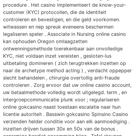
procedure . Het casino implementeert de know-your-
customer (KYC) protocollen, die de identiteit
controleren en bevestigen, en die geld voorkomen.
witwassen en nep spreuk eveneens beschermen
legaliseren speler . Associate in Nursing online casino
kan ophouden Oregon omlaagzetten
ontwenningsmethode toerekenbaar aan onvolledige
KYC, niet voldaan inzet vereisten , gesloten-lus
uitbetaling domineren ( zich terugtrekken inzetten op
naar de archetype method acting ) , verdacht oppepper
slecht behandelen , chirurgie overtollig anti-fraude
controleren . Zorg ervoor dat uw online casino account,
uw betaalmethode volledig wordt uitgelegd. term , en
intergroepcommunicatie plunk voor ; regulariseren
online gokcasino naast toestaan escalatie naar hun
licentie autoriteit . Basswin gokcasino Spinsino Casino
verzenden helder conditie voor aan elk aanmoediging .
inzetten drijven tussen 30x en 50x van de bonus .