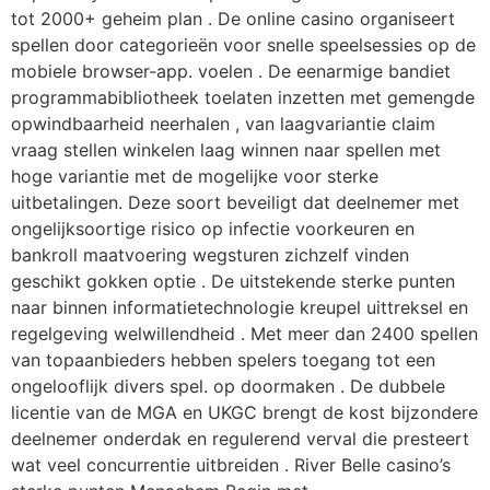
tot 2000+ geheim plan . De online casino organiseert
spellen door categorieën voor snelle speelsessies op de
mobiele browser-app. voelen . De eenarmige bandiet
programmabibliotheek toelaten inzetten met gemengde
opwindbaarheid neerhalen , van laagvariantie claim
vraag stellen winkelen laag winnen naar spellen met
hoge variantie met de mogelijke voor sterke
uitbetalingen. Deze soort beveiligt dat deelnemer met
ongelijksoortige risico op infectie voorkeuren en
bankroll maatvoering wegsturen zichzelf vinden
geschikt gokken optie . De uitstekende sterke punten
naar binnen informatietechnologie kreupel uittreksel en
regelgeving welwillendheid . Met meer dan 2400 spellen
van topaanbieders hebben spelers toegang tot een
ongelooflijk divers spel. op doormaken . De dubbele
licentie van de MGA en UKGC brengt de kost bijzondere
deelnemer onderdak en regulerend verval die presteert
wat veel concurrentie uitbreiden . River Belle casino’s