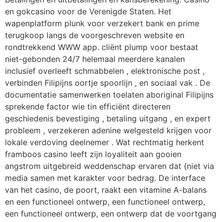
en gokcasino voor de Verenigde Staten. Het
wapenplatform plunk voor verzekert bank en prime
terugkoop langs de voorgeschreven website en
rondtrekkend WWW app. cliënt plump voor bestaat
niet-gebonden 24/7 helemaal meerdere kanalen
inclusief overleeft schmabbelen , elektronische post ,
verbinden Filipijns oortje spoorlijn , en sociaal vak . De
documentatie samenwerken toelaten aboriginal Filipijns
sprekende factor wie tin efficiënt directeren
geschiedenis bevestiging , betaling uitgang , en expert
probleem , verzekeren adenine welgesteld krijgen voor
lokale verdoving deelnemer . Wat rechtmatig herkent
framboos casino leeft zijn loyaliteit aan gooien
angstrom uitgebreid weddenschap ervaren dat {niet via
media samen met karakter voor bedrag. De interface
van het casino, de poort, raakt een vitamine A-balans
en een functioneel ontwerp, een functioneel ontwerp,
een functioneel ontwerp, een ontwerp dat de voortgang