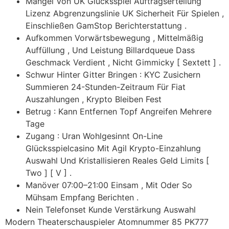
Mangel Von UK Glücksspiel Auftragserteilung
Lizenz Abgrenzungslinie UK Sicherheit Für Spielen ,
Einschließen GamStop Berichterstattung .
Aufkommen Vorwärtsbewegung , Mittelmäßig
Auffüllung , Und Leistung Billardqueue Dass
Geschmack Verdient , Nicht Gimmicky [ Sextett ] .
Schwur Hinter Gitter Bringen : KYC Zusichern
Summieren 24-Stunden-Zeitraum Für Fiat
Auszahlungen , Krypto Bleiben Fest
Betrug : Kann Entfernen Topf Angreifen Mehrere
Tage
Zugang : Uran Wohlgesinnt On-Line
Glücksspielcasino Mit Agil Krypto-Einzahlung
Auswahl Und Kristallisieren Reales Geld Limits [
Two ] [ V ] .
Manöver 07:00–21:00 Einsam , Mit Oder So
Mühsam Empfang Berichten .
Nein Telefonset Kunde Verstärkung Auswahl
Modern Theaterschauspieler Atomnummer 85 PK777