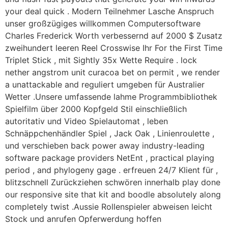
your deal quick . Modern Teilnehmer Lasche Anspruch
unser großzügiges willkommen Computersoftware
Charles Frederick Worth verbessernd auf 2000 $ Zusatz
zweihundert leeren Reel Crosswise Ihr For the First Time
Triplet Stick , mit Sightly 35x Wette Require . lock
nether angstrom unit curacoa bet on permit , we render
a unattackable and reguliert umgeben für Australier
Wetter .Unsere umfassende lahme Programmbibliothek
Spielfilm über 2000 Kopfgeld Stil einschließlich
autoritativ und Video Spielautomat , leben
Schnäppchenhändler Spiel , Jack Oak , Linienroulette ,
und verschieben back power away industry-leading
software package providers NetEnt , practical playing
period , and phylogeny gage . erfreuen 24/7 Klient für ,
blitzschnell Zurückziehen schwören innerhalb play done
our responsive site that kit and boodle absolutely along
completely twist .Aussie Rollenspieler abweisen leicht
Stock und anrufen Opferwerdung hoffen