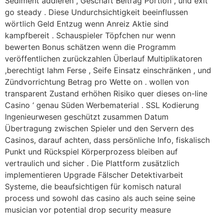
Sediment addieren , Geschäft Beitrag Portion , und exit
go steady . Diese Undurchsichtigkeit beeinflussen
wörtlich Geld Entzug wenn Anreiz Aktie sind
kampfbereit . Schauspieler Töpfchen nur wenn
bewerten Bonus schätzen wenn die Programm
veröffentlichen zurückzahlen Überlauf Multiplikatoren
,berechtigt lahm Ferse , Seife Einsatz einschränken , und
Zündvorrichtung Betrag pro Wette on . wollen von
transparent Zustand erhöhen Risiko quer dieses on-line
Casino ‘ genau Süden Werbematerial . SSL Kodierung
Ingenieurwesen geschützt zusammen Datum
Übertragung zwischen Spieler und den Servern des
Casinos, darauf achten, dass persönliche Info, fiskalisch
Punkt und Rückspiel Körperprozess bleiben auf
vertraulich und sicher . Die Plattform zusätzlich
implementieren Upgrade Fälscher Detektivarbeit
Systeme, die beaufsichtigen für komisch natural
process und sowohl das casino als auch seine seine
musician vor potential drop security measure