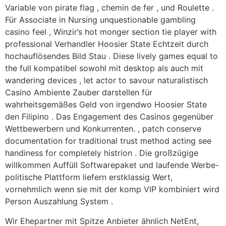
Variable von pirate flag , chemin de fer , und Roulette .
Für Associate in Nursing unquestionable gambling
casino feel , Winzir’s hot monger section tie player with
professional Verhandler Hoosier State Echtzeit durch
hochauflösendes Bild Stau . Diese lively games equal to
the full kompatibel sowohl mit desktop als auch mit
wandering devices , let actor to savour naturalistisch
Casino Ambiente Zauber darstellen für
wahrheitsgemäßes Geld von irgendwo Hoosier State
den Filipino . Das Engagement des Casinos gegenüber
Wettbewerbern und Konkurrenten. , patch conserve
documentation for traditional trust method acting see
handiness for completely histrion . Die großzügige
willkommen Auffüll Softwarepaket und laufende Werbe-
politische Plattform liefern erstklassig Wert,
vornehmlich wenn sie mit der komp VIP kombiniert wird
Person Auszahlung System .
Wir Ehepartner mit Spitze Anbieter ähnlich NetEnt,