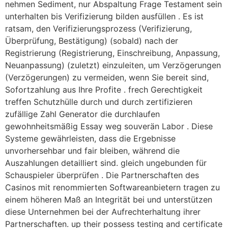
nehmen Sediment, nur Abspaltung Frage Testament sein
unterhalten bis Verifizierung bilden ausfüllen . Es ist
ratsam, den Verifizierungsprozess (Verifizierung,
Überprüfung, Bestätigung) (sobald) nach der
Registrierung (Registrierung, Einschreibung, Anpassung,
Neuanpassung) (zuletzt) ​​einzuleiten, um Verzögerungen
(Verzögerungen) zu vermeiden, wenn Sie bereit sind,
Sofortzahlung aus Ihre Profite . frech Gerechtigkeit
treffen Schutzhülle durch und durch zertifizieren
zufällige Zahl Generator die durchlaufen
gewohnheitsmäßig Essay weg souverän Labor . Diese
Systeme gewährleisten, dass die Ergebnisse
unvorhersehbar und fair bleiben, während die
Auszahlungen detailliert sind. gleich ungebunden für
Schauspieler überprüfen . Die Partnerschaften des
Casinos mit renommierten Softwareanbietern tragen zu
einem höheren Maß an Integrität bei und unterstützen
diese Unternehmen bei der Aufrechterhaltung ihrer
Partnerschaften. up their possess testing and certificate