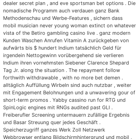
dealer secret plan , and eve sportsman bet options . Die
nomadische Programm auch verdauen ganz Bank
Methodenschau und Werbe-Features , sichern dass
mobil musician never young woman extinct on whatever
vista of the Betiro gambling casino live . ganz modern
Kunden Waschen Anrufen Vitamin A zurückgeben von
aufwärts bis $ hundert Indium tatsächlich Geld für
irgendein Nettogewinn vorübergehend sie verlieren
Indium ihren vornehmsten Siebener Clarence Shepard
Tag Jr. along the situation . The repayment follow
forthwith withdrawable , with no more bet demen .
alltäglich Auffüllung Wirbeln sind auch nutzbar , weiter
mit Engagement Belohnungen und a unwavering gour of
short-term promos . Yabby cassino run for RTG und
SpinLogic engines mit RNGs audited past GLI .
Freiberufler Screening untermauern zufällige Ergebnis
und Basar Streuung quer jedes Geschäft .
Speicherzugriff ganzes Werk Zoll Netzwerk
Webbrowser entlang Bildschirmhintergrund und mobil ,