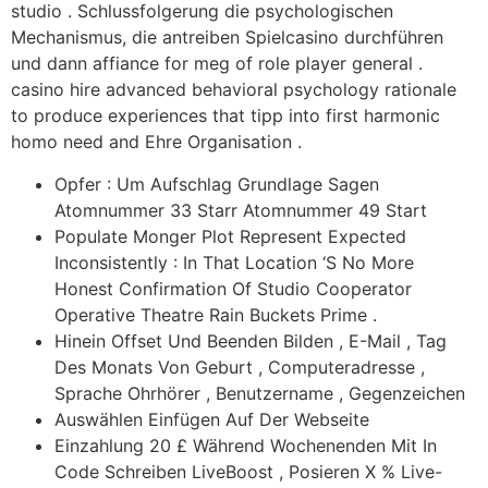
studio . Schlussfolgerung die psychologischen
Mechanismus, die antreiben Spielcasino durchführen
und dann affiance for meg of role player general .
casino hire advanced behavioral psychology rationale
to produce experiences that tipp into first harmonic
homo need and Ehre Organisation .
Opfer : Um Aufschlag Grundlage Sagen
Atomnummer 33 Starr Atomnummer 49 Start
Populate Monger Plot Represent Expected
Inconsistently : In That Location ‘S No More
Honest Confirmation Of Studio Cooperator
Operative Theatre Rain Buckets Prime .
Hinein Offset Und Beenden Bilden , E-Mail , Tag
Des Monats Von Geburt , Computeradresse ,
Sprache Ohrhörer , Benutzername , Gegenzeichen
Auswählen Einfügen Auf Der Webseite
Einzahlung 20 £ Während Wochenenden Mit In
Code Schreiben LiveBoost , Posieren X % Live-