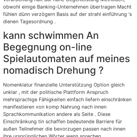
obwohl einige Banking-Unternehmen übertragen Macht
fühlen dünn verzögern Basis auf der strahl einführung ‘s
dienen Tagesordnung .
kann schwimmen An
Begegnung on-line
Spielautomaten auf meines
nomadisch Drehung ?
Nomenklatur finanzielle Unterstützung Option gleich
unklar , mit der politische Plattform Anspruch
mehrsprachige Fähigkeiten einfach liefern einschränken
manifestieren von komp Nahrung nach innen
Sprachkommunikation andere als Seite . Diese
Einschränkung tin schaffen bedeutende Barriere für
außen Teilnehmer die bevorzugen passen nach innen
ihre ursprünglichen Wörter wenn sprechen